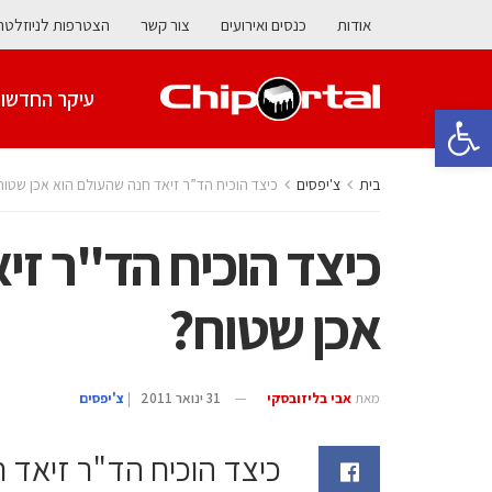
אודות
כנסים ואירועים
צור קשר
הצטרפות לניוזלטר
עיקר החדשו
פתח סרגל נגישות
בית
צ'יפסים
כיצד הוכיח הד”ר זיאד חנה שהעולם הוא אכן שטוח
כיצד הוכיח הד"ר זי
אכן שטוח?
מאת
אבי בליזובסקי
31 ינואר 2011
|
צ'יפסים
כיצד הוכיח הד"ר זיאד 