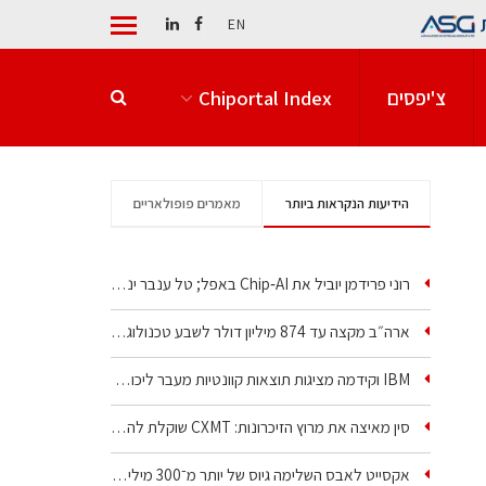
EN
צ'יפסים
Chiportal Index
הידיעות הנקראות ביותר
מאמרים פופולאריים
רוני פרידמן יוביל את Chip‑AI באפל; טל ענבר ינהל את…
ארה״ב מקצה עד 874 מיליון דולר לשבע טכנולוגיות שבבים…
IBM וקידמה מציגות תוצאות קוונטיות מעבר ליכולת…
סין מאיצה את מרוץ הזיכרונות: CXMT שוקלת להקים מפעל…
אקסייט לאבס השלימה גיוס של יותר מ־300 מיליון דולר…