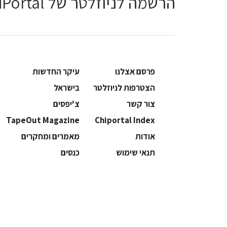
הרשמה לניוזלטר של ChiPortal
פרסם אצלנו
עיקר החדשות
הצטרפות לניוזלטר
בישראל
צור קשר
צ'יפסים
TapeOut Magazine
Chiportal Index
אודות
מאמרים ומחקרים
תנאי שימוש
כנסים