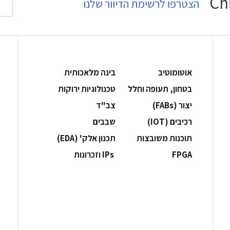
הצטרפו לרשימת הדיוור שלנו
אוטומוטיב
בינה מלאכותית
בטחון, תעופה וחלל
‫טכנולוגיות ירוקות‬
‫יצור (‪(FABs‬‬
‫צב"ד‬
‫רכיבים‬ (IOT)
‫שבבים‬
‫תוכנות משובצות‬
‫תכנון אלק' (‪(EDA‬‬
‫‪FPGA‬‬
‫ ‪וזכרונות IPs‬‬