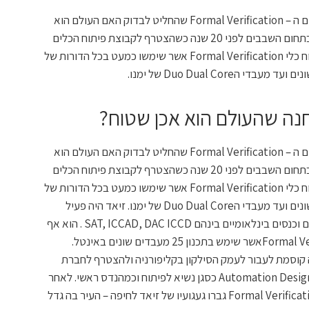
מעשה בד"ר זיאד חנה ,מומחה עולמי בתחום ה – Formal Verification שהחליט לבדוק האם העולם הוא
באמת שטוח? זיאד החל את הקריירה שלו בתחום השבבים לפני 20 שנה כשהצטרף לקבוצת פיתוח הכלים
באינטל חיפה. מאז הפך לאיש מפתח בפיתוח כלי Formal Verification אשר שימשו כמעט בכל הדורות של
Duo Dual Cor של ימנו.
חנה שהעולם הוא אכן שטוח?
מעשה בד"ר זיאד חנה ,מומחה עולמי בתחום ה – Formal Verification שהחליט לבדוק האם העולם הוא
באמת שטוח? זיאד החל את הקריירה שלו בתחום השבבים לפני 20 שנה כשהצטרף לקבוצת פיתוח הכלים
באינטל חיפה. מאז הפך לאיש מפתח בפיתוח כלי Formal Verification אשר שימשו כמעט בכל הדורות של
מעבדי אינטל החל ממעבדי הפנטיום הראשונים ועד מעבדי הDuo Dual Core של ימנו. זיאד היה פעיל
בתחום Formal Verification גם בארגונים וכנסים בינלאומיים בינהם SAT, ICCAD, DAC ICCD . הוא אף
 הצעה קוסמת לעבור לעמק הסילקון בקליפורניה ולהצטרף לחברת
סטאראט אפ צעירה יחסית בשם Automation Design Jasper כסגן נשיא לפיתוח וכמהנדס ראשי. לאחר
שהוביל את פיתוח הדור הבא של כלי ה- Formal Verification גברו געגועיו של זיאד לחיפה – העיר בה גדל