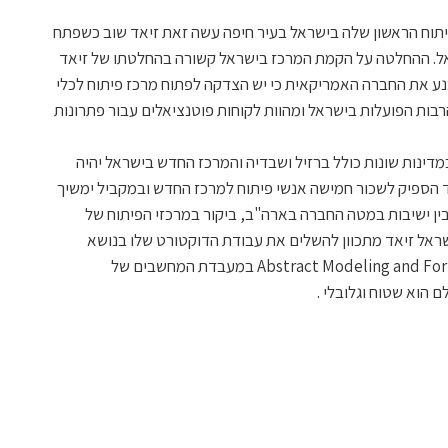
פיתוח הראשון שלה בישראל בעיר חיפה עשה זאת זיאד שוב כשפתח
פיתוח של חברת Jasper בישראל. ההחלטה על הקמת המרכז בישראל קשורה בהחלטתו של זיאד
נע את החברה האמריקאית כי יש הצדקה לפתוח מרכז פיתוח לכלי
הרבות הפועלות בישראל ומהוות לקוחות פוטנציאלים עבור פתרונות
ח במדינות שונות כולל ברזיל ושבדיה והמרכז החדש בישראל יהיה
ד הספיק לשכור חמישה אנשי פיתוח למרכז החדש ובמקביל ימשיך
ין ישיבות במטה החברה בארה"ב, ביקור במרכזי הפיתוח של
שראל זיאד מתכוון להשלים את עבודת הדוקטורט שלו בנושא
“Abstract Modeling and Formal Verification of Microprocessors במעבדת המחשבים של
 הוא שטוח וגלובלי .