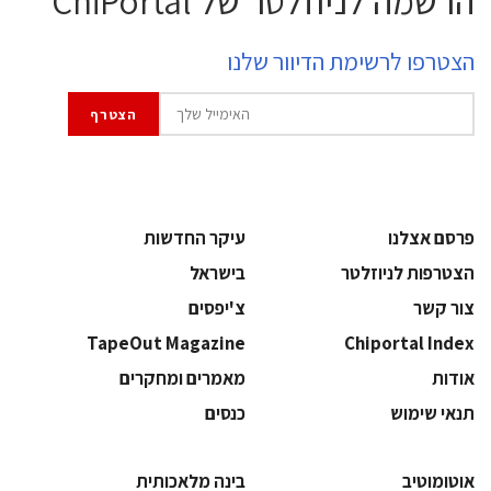
הרשמה לניוזלטר של ChiPortal
הצטרפו לרשימת הדיוור שלנו
פרסם אצלנו
עיקר החדשות
הצטרפות לניוזלטר
בישראל
צור קשר
צ'יפסים
TapeOut Magazine
Chiportal Index
אודות
מאמרים ומחקרים
תנאי שימוש
כנסים
אוטומוטיב
בינה מלאכותית