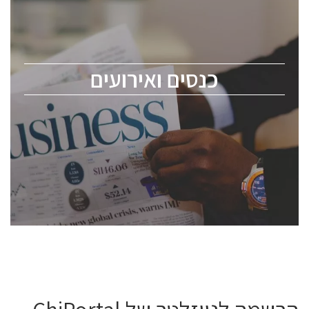
כנס ChipEx2026 יערך ב-12-13 במאי, 2026. הכנס מיועד
לכל העוסקים בתעשיית הסמיקונדקטור כולל מהנדסים,
מומחים מקצועיים ובכירים.
כנסים ואירועים
ChipEx2026 will be held on May 12-13, 2026. The
conference is intended for everyone involved in the
semiconductor industry, including engineers,
professional experts, and senior executives.
לחץ לפרטים