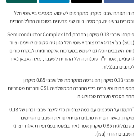
הודו תפתח שבבי מיקרון מתקדמים לשימוש מאסיבי ביישומי חלל
ובכורים גרעיניים. כך מסרו ביום שני מדענים בסוכנות החלל ההודית.
פיתחנו שבבי 0.18 מיקרון בחברת Semiconductor Complex Ltd
(SCL) בצ'אנדיגארט צורך יישומי חלל כגון גירוסקופים לוויינים וציוד
ניווט. השבבים יוכלו גם לשמש במערכות אלקטרוניות ולבקרת כורים
גרעיניים, אמר יו"ר סוכנות החלל ההודית לשעבר, מאדהאבאן נאיר
לכתבים בבנגלור.
שבבי 0.18 מיקרון הם גרסה מתקדמת של שבבי 0.85 מיקרון
המפותחים ומיוצרים בידי החברה הממשלתית CSL וחברות מסחריות
תחת הסכמי העברת טכנולוגיה.
"חתמנו על הסכמים עם כמה יצרניות כדי לייצר שבבי זכרון של 0.18
מיקרון. כאשר הם יהיו מוכנים הם יחליפו את השבבים הקיימים
בטכנולוגית 0.85 מיקרון אמר נאיר בנאומו בפני ועידת איגוד יצרני
השבבים ההודי (isaׂ).