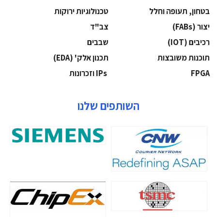
בטחון, תעופה וחלל
‫טכנולוגיות ירוקות‬
‫יצור (‪(FABs‬‬
‫צב"ד‬
‫רכיבים‬ (IOT)
‫שבבים‬
‫תוכנות משובצות‬
‫תכנון אלק' (‪(EDA‬‬
‫‪FPGA‬‬
‫ ‪וזכרונות IPs‬‬
השותפים שלנו