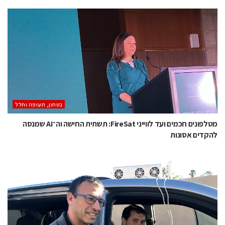
בטחון, תעופה וחלל
מטלפונים חכמים ועד לווייני FireSat: תשתית החישה וה־AI שמנסה
להקדים אסונות