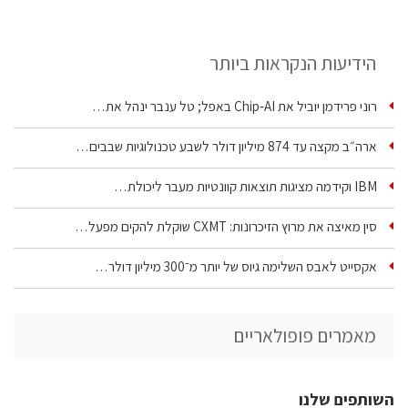
הידיעות הנקראות ביותר
רוני פרידמן יוביל את Chip‑AI באפל; טל ענבר ינהל את…
ארה״ב מקצה עד 874 מיליון דולר לשבע טכנולוגיות שבבים…
IBM וקידמה מציגות תוצאות קוונטיות מעבר ליכולת…
סין מאיצה את מרוץ הזיכרונות: CXMT שוקלת להקים מפעל…
אקסייט לאבס השלימה גיוס של יותר מ־300 מיליון דולר…
מאמרים פופולאריים
השותפים שלנו