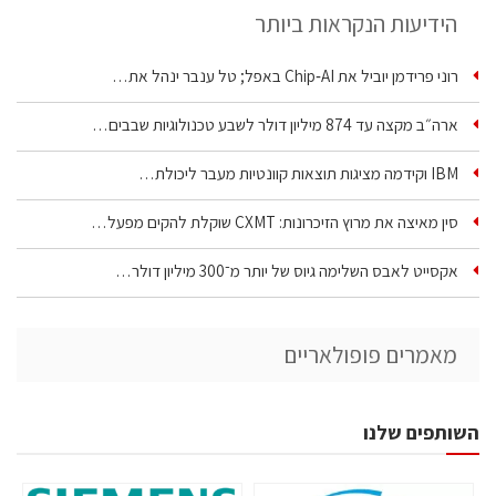
הידיעות הנקראות ביותר
רוני פרידמן יוביל את Chip‑AI באפל; טל ענבר ינהל את…
ארה״ב מקצה עד 874 מיליון דולר לשבע טכנולוגיות שבבים…
IBM וקידמה מציגות תוצאות קוונטיות מעבר ליכולת…
סין מאיצה את מרוץ הזיכרונות: CXMT שוקלת להקים מפעל…
אקסייט לאבס השלימה גיוס של יותר מ־300 מיליון דולר…
מאמרים פופולאריים
השותפים שלנו