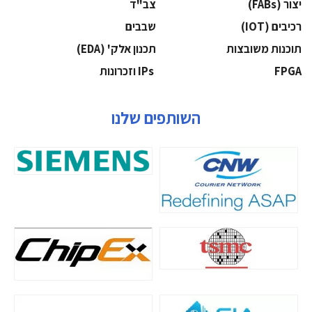
‫יצור (‪(FABs‬‬
‫צב"ד‬
‫רכיבים‬ (IOT)
‫שבבים‬
‫תוכנות משובצות‬
‫תכנון אלק' (‪(EDA‬‬
‫‪FPGA‬‬
‫ ‪וזכרונות IPs‬‬
השותפים שלנו