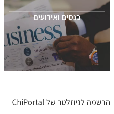
לכל העוסקים בתעשיית הסמיקונדקטור כולל מהנדסים,
מומחים מקצועיים ובכירים.
כנסים ואירועים
ChipEx2026 will be held on May 12-13, 2026. The
conference is intended for everyone involved in the
semiconductor industry, including engineers,
professional experts, and senior executives.
לחץ לפרטים
הרשמה לניוזלטר של ChiPortal