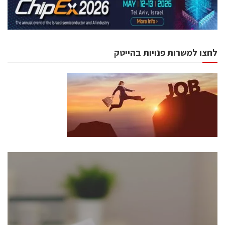
לחצו למשרות פנויות בהייטק
כנסים ואירועים
כנס ChipEx2026 יערך ב-12-13 במאי, 2026. הכנס מיועד