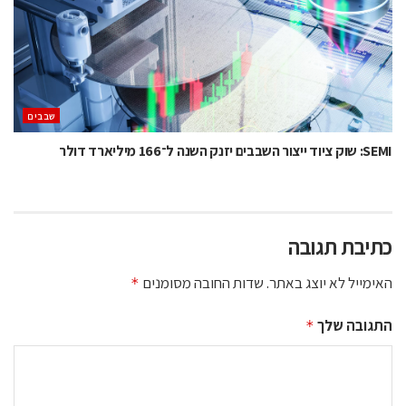
‫שבבים‬
SEMI: שוק ציוד ייצור השבבים יזנק השנה ל־166 מיליארד דולר
כתיבת תגובה
האימייל לא יוצג באתר.
שדות החובה מסומנים
*
התגובה שלך
*