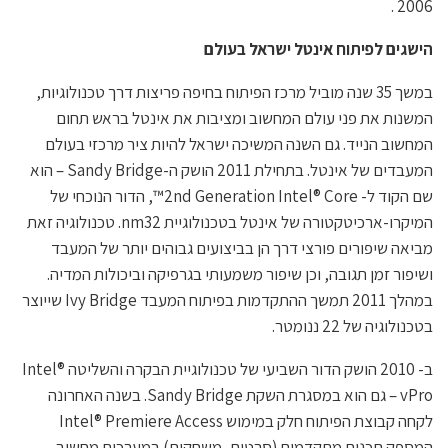
2006 .
הישגים לפיתוח אינטל ישראל בעולם
במשך 35 שנה מוביל מרכז הפיתוח בחיפה פריצות דרך טכנולוגיות,
המשנות את פני עולם המחשוב ומציבות את אינטל בראש תחום
המחשוב הנייד. גם השנה המשיכה ישראל להיות ציר מרכזי בעולם
המעבדים של אינטל. בתחילת 2011 הושק ה-Sandy Bridge – הוא
שם הקוד ל- 2nd Generation Intel® Core™, הדור הנוכחי של
המיקרו-ארכיטקטורה של אינטל בטכנולוגיית nm32. טכנולוגיה זאת
מביאה שיפורים פורצי דרך הן בביצועים גבוהים יותר של המעבד
ושיפור זמן תגובה, וכן שיפור משמעותי בגרפיקה וביכולות המדיה.
במהלך 2011 תמשך ההתקדמות בפיתוח המעבד Ivy Bridge שייוצר
בטכנולוגיה של 22 ננומטר.
ב- 2010 הושק הדור השביעי של טכנולוגיית הבקרה והשליטה Intel®
vPro – גם הוא במסגרת השקת Sandy Bridge. בשנה האחרונה
לקחה קבוצת הפיתוח חלק במימוש Intel® Premiere Access
המספק תכנים מתקדמים (סרטים, משחקים) במערכות מחשוב