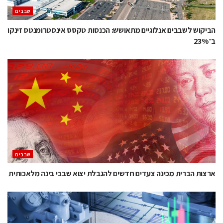
‫שבבים‬
הביקוש לשבבים אנלוגיים מתאושש: הכנסות טקסס אינסטרומנטס זינקו
ב־23%
‫שבבים‬
ארצות הברית מכינה צעדים חדשים להגבלת יצוא שבבי בינה מלאכותית