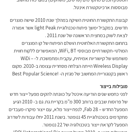
מבוססות ארכיטקטורת אינטל.
קבוצת התקשורת החוטית השיקה במהלך שנת 2010 שישה מוצרים
חדשים. במקביל ימשך פיתוח טכנולוגיית light Peak אשר אמורה
לצאת לשוק במחצית הראשונה של שנת 2011 .
בתחום התקשורת האלחוטית הושלם הפיתוח של קו המוצרים
המולטי-תקשורתיים מבוססי WiFi, BT, המאפשרים ללקוח חווית
משתמש של קישוריות אמיתית, עקבית ומתמשכת. ל- WiDi –
Wireless Display הייתה הצלחה מסחרית עצומה ב-2010. מקום
ראשון בקטגוריית המחשוב של מגזין ה- !Best Popular Science
מובילות בייצור
לפני כחמש שנים הודיעה אינטל על כוונתה להקים מפעל ייצור חדש
של פרוסות שבבים ברוחב 300 מ"מ בקריית גת. גם ב- 2010 הגיע
המפעל החדש – Fab 28, לנפח ייצור מלא, עם ייצור מיקרו-מעבדים
מתקדמים בטכנולוגיית 45 ננומטר. בשנת 2011 יחלו עבודות לשדרוג
המפעל לקראת ייצור בטכנולוגיה של 22 ננומטר.