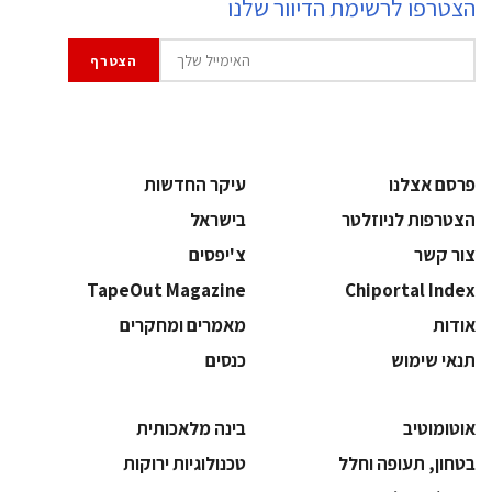
הצטרפו לרשימת הדיוור שלנו
פרסם אצלנו
עיקר החדשות
הצטרפות לניוזלטר
בישראל
צור קשר
צ'יפסים
TapeOut Magazine
Chiportal Index
אודות
מאמרים ומחקרים
תנאי שימוש
כנסים
אוטומוטיב
בינה מלאכותית
בטחון, תעופה וחלל
‫טכנולוגיות ירוקות‬