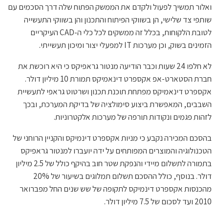
ואלור תמשיך לפעול ולקדם את הממשק הפתוח שלה דרך הסכמים עם
שותפי צד שלישי, הן בשווקי הפיתוח והתכנון והן בשווקי התעשייה
לטובת הלקוחות, בכלל זה ממשקים לכל כלי ה-CAD העיקריים
הזמינים בשוק, וכן מערכות IT למפעלי יצור ומיכון תעשייתי.
לא חלפו 24 שעות וכבר הודיעה מנטור גראפיקס כי היא רוכשת את
חברת הסטארט-אפ אקספרט דינאמיקס תמורת 10 מיליון דולר.
אקספרט דינאמיקס מפתחת תוכנת תכנון ושרטוט גראפי לתעשיית
השבבים, המאפשרת ביצוע סימולציה של בדיקת המערכת, ובכך
לזהות פגמים ונקודות תורפה של מערכות אלקטרוניות.
בהסכם המכירה נקבע כי מניות אקספרט דינמיקס והקניין הרוחני של
הטכנולוגיה והמוצרים המפותחים על ידה יועברו למנטור גראפיקס
בתמורה לתשלום מיידי והנפקת שטר חוב בהיקף כולל של 2.5 מיליון
דולר. בנוסף, כולל ההסכם תשלום תמלוגים בשיעור של 20%
מהכנסות אקספרט דינמיקס לתקופה של שש שנים החל מפברואר
2010 ועד לסכום של 7.5 מיליון דולר.