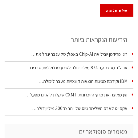
הידיעות הנקראות ביותר
רוני פרידמן יוביל את Chip‑AI באפל; טל ענבר ינהל את…
ארה״ב מקצה עד 874 מיליון דולר לשבע טכנולוגיות שבבים…
IBM וקידמה מציגות תוצאות קוונטיות מעבר ליכולת…
סין מאיצה את מרוץ הזיכרונות: CXMT שוקלת להקים מפעל…
אקסייט לאבס השלימה גיוס של יותר מ־300 מיליון דולר…
מאמרים פופולאריים