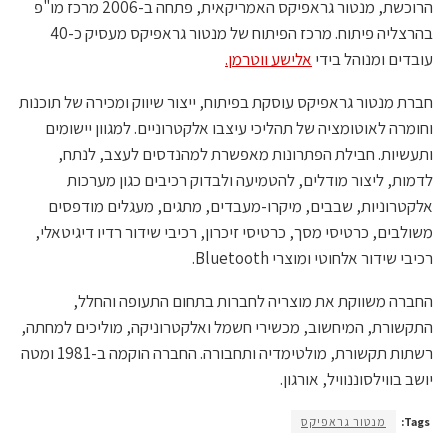
הרוכשת, מנטור גראפיקס האמריקאית, פתחה ב-2006 מרכז מו"פ
בהרצליה פיתוח. מרכז הפיתוח של מנטור גראפיקס מעסיק כ-40
עובדים ומנוהל בידי
אלישע ווטרמן.
חברת מנטור גראפיקס עוסקת בפיתוח, ייצור שיווק ומכירה של תוכנות
וחומרה לאוטומציה של תהליכי עיצבו אלקטרוניים. למגוון יישומים
ותעשיות. חבילת הפתרונות מאפשרת למהנדסים לעצב, לנתח,
לדמות, ליצור מודלים, להטמיעה ולבדוק רכיבים כגון מערכות
אלקטרוניות, שבבים, מיקרו-מעבדים, מתגים, מעגלים מודפסים
משולבים, כרטיסי מסך, כרטיסי זיכרון, רכיבי שידור רדיו דיגיטאלי,
רכיבי שידור אלחוטי ומוצרי Bluetooth.
החברה משווקת את מוצריה לחברות בתחום התעופה והחלל,
התקשורת, המיחשוב, מכשירי חשמל ואלקטרוניקה, מוליכים למחתה,
רשתות תקשורת, מולטימדיה ותחבורה. החברה הוקמה ב-1981 ומטה
יושב בווילסוננוויל, אורגון.
Tags:
מנטור גראפיקס