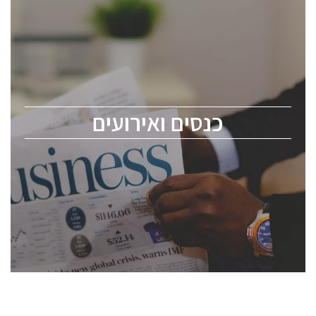
כנסים ואירועים
כנס ChipEx2026 יערך ב-12-13 במאי, 2026. הכנס מיועד
לכל העוסקים בתעשיית הסמיקונדקטור כולל מהנדסים,
מומחים מקצועיים ובכירים.
כנסים ואירועים
ChipEx2026 will be held on May 12-13, 2026. The
conference is intended for everyone involved in the
semiconductor industry, including engineers,
professional experts, and senior executives.
לחץ לפרטים