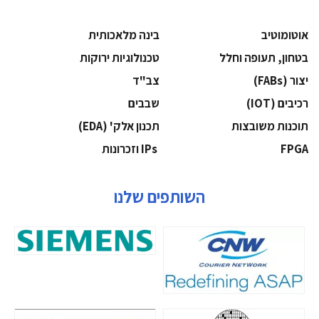
אוטומוטיב
בינה מלאכותית
בטחון, תעופה וחלל
‫טכנולוגיות ירוקות‬
‫יצור (‪(FABs‬‬
‫צב"ד‬
‫רכיבים‬ (IOT)
‫שבבים‬
‫תוכנות משובצות‬
‫תכנון אלק' (‪(EDA‬‬
‫‪FPGA‬‬
‫ ‪וזכרונות IPs‬‬
השותפים שלנו