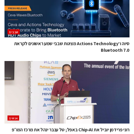
‫שבבים‬
סיוה ו־Actions Technology מציגות שבבי שמע ראשונים לקראת
Bluetooth 7.0
אנשים
רוני פרידמן יוביל את Chip‑AI באפל; טל ענבר ינהל את מרכז המו״פ