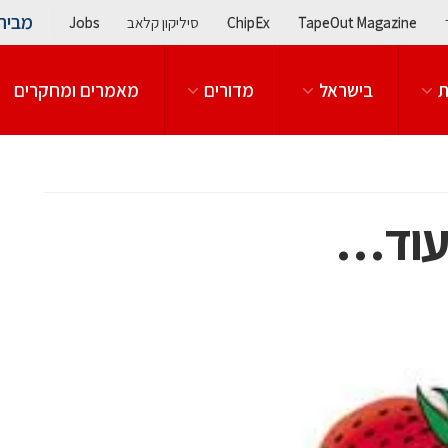
מבית
TapeOut Magazine
ChipEx
סיליקון קלאב
Jobs
ת
בישראל
מדורים
מאמרים ומחקרים
 עוד…