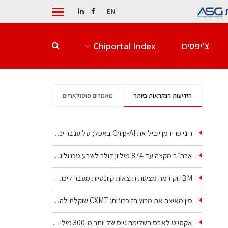
EN
צ'יפסים
Chiportal Index
הידיעות הנקראות ביותר
מאמרים פופולאריים
רוני פרידמן יוביל את Chip‑AI באפל; טל ענבר ינהל את…
ארה״ב מקצה עד 874 מיליון דולר לשבע טכנולוגיות שבבים…
IBM וקידמה מציגות תוצאות קוונטיות מעבר ליכולת…
סין מאיצה את מרוץ הזיכרונות: CXMT שוקלת להקים מפעל…
אקסייט לאבס השלימה גיוס של יותר מ־300 מיליון דולר…