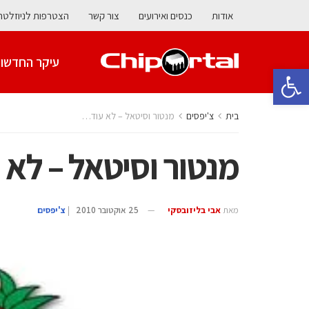
אודות
כנסים ואירועים
צור קשר
הצטרפות לניוזלטר
עיקר החדשו
פתח סרגל נגישות
בית
צ'יפסים
מנטור וסיטאל – לא עוד…
מנטור וסיטאל – לא
מאת
אבי בליזובסקי
25 אוקטובר 2010
|
צ'יפסים