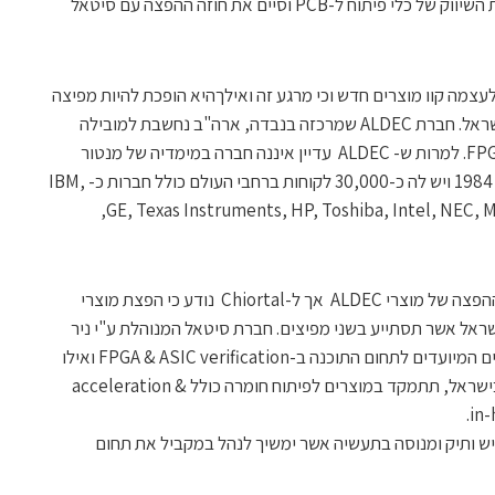
החליט גם הסניף המקומי להחזיר לעצמו את השיווק של כלי פיתוח ל-PCB וסיים את חוזה ההפצה עם סיטאל
 כי מצאה לעצמה קוו מוצרים חדש וכי מרגע זה ואילךהיא הופכת להיות מפיצה
רשמית של חברת ALDEC האמריקאית בישראל. חברת ALDEC שמרכזה בנבדה, ארה"ב נחשבת למובילה
עולמית בתחום אימות של תכנוני ASIC ו-FPGA. למרות ש- ALDEC עדיין איננה חברה במימדיה של מנטור
גרפיקס מדובר בחברה שנוסדה כבר בשנת 1984 ויש לה כ-30,000 לקוחות ברחבי העולם כולל חברות כ- IBM,
GE, Texas Instruments, HP, Toshiba, Intel, NEC, Mitsubishi Electric, LG, Hitachi, NASA,
באתר חברת סיטאל הוכרז רק על התחלת ההפצה של מוצרי ALDEC אך ל-Chiortal נודע כי הפצת מוצרי
A בישראל תתבצע בניהול ALDEC ישראל אשר תסתייע בשני מפיצים. חברת סיטאל המנוהלת ע"י ניר
חמצאני ועופר הופמן תהיה אחראית למוצרים המיועדים לתחום התוכנה ב-FPGA & ASIC verification ואילו
חברת AST – נציגתה הותיקה של ALDEC בישראל, תתמקד במוצרים לפיתוח חומרה כולל acceleration &
in-
פרקש, איש ותיק ומנוסה בתעשיה אשר ימשיך לנהל במקביל את תחום