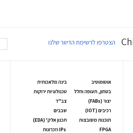
הצטרפו לרשימת הדיוור שלנו
אוטומוטיב
בינה מלאכותית
בטחון, תעופה וחלל
‫טכנולוגיות ירוקות‬
‫יצור (‪(FABs‬‬
‫צב"ד‬
‫רכיבים‬ (IOT)
‫שבבים‬
‫תוכנות משובצות‬
‫תכנון אלק' (‪(EDA‬‬
‫‪FPGA‬‬
‫ ‪וזכרונות IPs‬‬