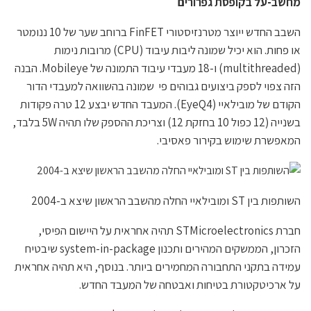
מחשב-על בקופסת גפרורים
השבב החדש ייוצר מטרנזיסטורי FinFET ברוחב שער של 10 ננומטר
או פחות. הוא יכיל שמונה ליבות עיבוד (CPU) מרובות נימות
(multithreaded) ו-18 מעבדי עיבוד התמונה של Mobileye. הבנה
הזה צפוי לספק ביצועים גבוהים פי שמונה בהשוואה למעבדי הדור
הקודם של מובילאיי (EyeQ4). המעבד החדש יבצע 12 טרה פקודות
בשנייה (12 כפול 10 בחזקת 12) וצריכת ההספק שלו תהיה 5W בלבד,
המאפשרת שימוש בקירור פאסיבי.
השותפות בין ST ומובילאיי החלה מהשבב הראשון שיצא ב-2004
חברת STMicroelectronics תהיה אחראית על היישום הפיסי,
הזכרון, הממשקים המהירים ותכנון system-in-package שיבטיח
עמידה בתקני התחבורה המחמירים ביותר. בנוסף, היא תהיה אחראית
על ארכיטקטורת בטיחות ואבטחה של המעבד החדש.