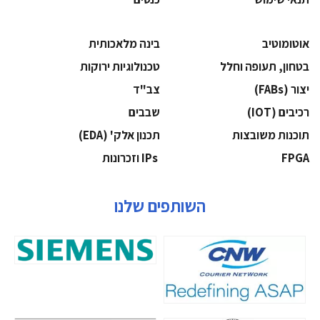
אוטומוטיב
בינה מלאכותית
בטחון, תעופה וחלל
‫טכנולוגיות ירוקות‬
‫יצור (‪(FABs‬‬
‫צב"ד‬
‫רכיבים‬ (IOT)
‫שבבים‬
‫תוכנות משובצות‬
‫תכנון אלק' (‪(EDA‬‬
‫‪FPGA‬‬
‫ ‪וזכרונות IPs‬‬
השותפים שלנו