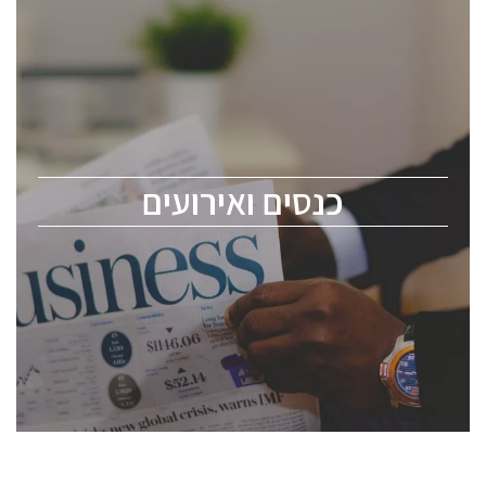
כנסים ואירועים
כנס ChipEx2026 יערך ב-12-13 במאי, 2026. הכנס מיועד
לכל העוסקים בתעשיית הסמיקונדקטור כולל מהנדסים,
מומחים מקצועיים ובכירים.
כנסים ואירועים
ChipEx2026 will be held on May 12-13, 2026. The
conference is intended for everyone involved in the
semiconductor industry, including engineers,
professional experts, and senior executives.
לחץ לפרטים