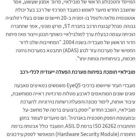
המייסד והטכנולוג הראשי של מובילאיי, פרופ' אמנון שעשוע, אמר
שהשבב החדש מיועד לשמש כמעבד המרכזי של רכב בעל יכולת
אוטונומית מלאה ולטפל בו-זמנית ב-20 חיישנים שונים בעלי רזולוציה
גבוהה. מנהל קבוצת הרכב בחברת ST, מרקו מונטי, אמר שהחברה
הוכיחה עצמה כבעלת ערך למולבילאיי כשותף תכנון וייצור מאז פיתוח
הדור הראשון של מעבדיה בשנת 2004. "המחוייבות שלנו לדור
החמישי של מערכות עזר לנהג (ADAS) תתבטא במערכות נהיגה
חכמות, בטיחותיות ונוחות יותר".
מובילאיי תומכת בפיתוח מערכת הפעלה ייעודית לכלי-רכב
מעבדי העזר שייושמו ברכיבי EyeQ5 משמשים כמאיצים מאבעה
סוגים שונים המותאמים לארבע מטלות מרכזיות: ראייה ממוחשבת,
עיבוד אותות, לימוד מכונה והפעלת רשתות נוירוניות. להערכת
מובילאיי, השבב החדש "יספק ביצועים ברמה של מחשב-על
ובמעטפת הספק חסכונית באנרגיה". הם מיועדים לעמוד בתקן
התחבורה ISO 26262 ברמת ASIL D. המעבד כולל אבטחה ברמת
החומרה (Hardware Security Module) המאפשר לספק עידכונים