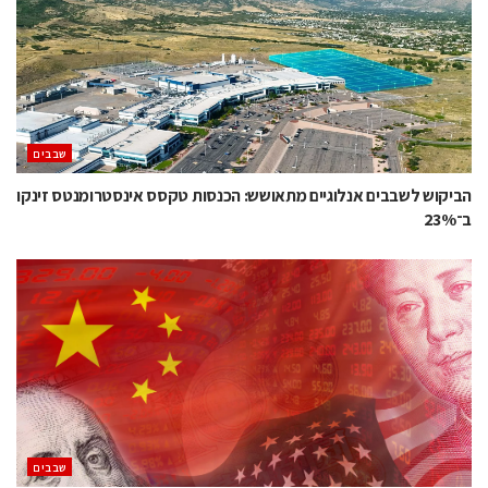
‫שבבים‬
הביקוש לשבבים אנלוגיים מתאושש: הכנסות טקסס אינסטרומנטס זינקו
ב־23%
‫שבבים‬