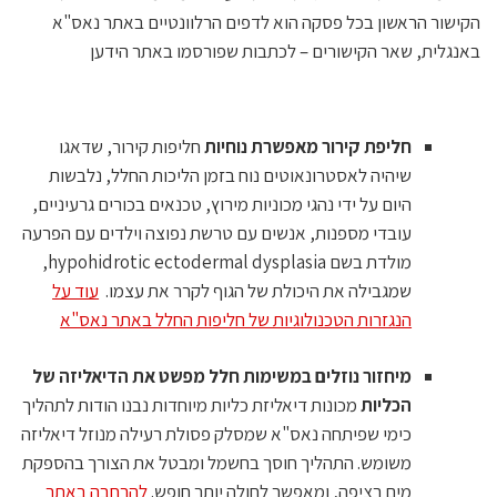
הקישור הראשון בכל פסקה הוא לדפים הרלוונטיים באתר נאס"א
באנגלית, שאר הקישורים – לכתבות שפורסמו באתר הידען
חליפת קירור מאפשרת נוחיות
חליפות קירור, שדאגו
שיהיה לאסטרונאוטים נוח בזמן הליכות החלל, נלבשות
היום על ידי נהגי מכוניות מירוץ, טכנאים בכורים גרעיניים,
עובדי מספנות, אנשים עם טרשת נפוצה וילדים עם הפרעה
מולדת בשם hypohidrotic ectodermal dysplasia,
שמגבילה את היכולת של הגוף לקרר את עצמו.
עוד על
הנגזרות הטכנולוגיות של חליפות החלל באתר נאס"א
מיחזור נוזלים במשימות חלל מפשט את הדיאליזה של
הכליות
מכונות דיאליזת כליות מיוחדות נבנו הודות לתהליך
כימי שפיתחה נאס"א שמסלק פסולת רעילה מנוזל דיאליזה
משומש. התהליך חוסך בחשמל ומבטל את הצורך בהספקת
מים רציפה, ומאפשר לחולה יותר חופש.
להרחבה באתר