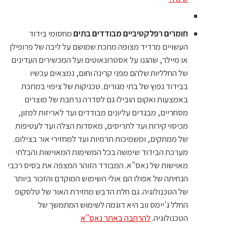
חומרים רפלקטיביים מבודדים בתים
מחסומי בידוד
העשויים מרדיד מצופה מתכת שמושם על ליבה של פרופילן
או מיילר, שהגנו על אסטרונאוטים ועל המכשירים העדינים
של החלליות שלהם מפני קרינה וחום, נמצאים עכשיו
בבידוד נפוץ של בתי מגורים. טכניקות של ציפוי במתכת
באמצעות ואקום הובילו גם לסדרה נרחבת של מוצרים
מסחריים, מבגדים עליונים מבודדים ועד לאריזות למזון,
מכיסוי קירות ועד לתריסים, מאסדות הצלה ועד לעטיפות
של ממתקים, ומשמיכות תרמיות ועד למחזירי אור בצילום.
מערכת הבידוד שימשה בכל המשימות המאוישות והבלתי
מאוישות של נאס"א. המבודד הזוהר המצפה את בסיס רכבי
הנחיתה של אפולו הם אולי השימוש המוקדם והזכור ביותר
של הטכנולוגיה. גם חלת הדבש מחזירת האור של טלסקופ
החלל ג'יימס ווב היא דוגמה לשימוש המתמשך של
הטכנולוגיה.
להרחבה באתר נאס"א