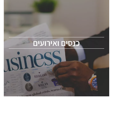
כנסים ואירועים
כנס ChipEx2026 יערך ב-12-13 במאי, 2026. הכנס מיועד
לכל העוסקים בתעשיית הסמיקונדקטור כולל מהנדסים,
מומחים מקצועיים ובכירים.
כנסים ואירועים
ChipEx2026 will be held on May 12-13, 2026. The
conference is intended for everyone involved in the
semiconductor industry, including engineers,
professional experts, and senior executives.
לחץ לפרטים