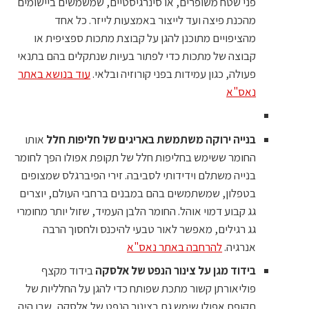
פני שטח משופרים, או סינרגיסטיים, שמשמשים ביישומים
מהכנת פיצה ועד לייצור באמצעות לייזר. כל אחד
מהציפויים מתוכנן להגן על קבוצת מתכות ספציפית או
קבוצה של מתכות כדי לפתור בעיות שנתקלים בהם בתנאי
פעולה, כגון עמידות בפני קורוזיה ובלאי.
עוד בנושא באתר
נאס"א
בנייה ירוקה משתמשת באריגים של חליפות חלל
אותו
החומר ששימש בחליפות חלל של תקופת אפולו הפך לחומר
בנייה משתלם וידידותי לסביבה. זירי הפיברגלס שמצופים
בטפלון, שמשתמשים בהם במבנים ברחבי העולם, יוצרים
גג קבוע דמוי אוהל. החומר הלבן העמיד, שזול יותר מחומרי
גג רגילים, מאפשר לאור טבעי להיכנס ולחסוך הרבה
אנרגיה.
להרחבה באתר נאס"א
בידוד מגן על צינור הנפט של אלסקה
בידוד מקצף
פוליאורתן קשור מתכת שפותח כדי להגן על החלליות של
תקופת אפולו שימש גם בצינור הנפט של אלסקה, שבו היה