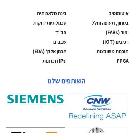
אוטומוטיב
בינה מלאכותית
בטחון, תעופה וחלל
‫טכנולוגיות ירוקות‬
‫יצור (‪(FABs‬‬
‫צב"ד‬
‫רכיבים‬ (IOT)
‫שבבים‬
‫תוכנות משובצות‬
‫תכנון אלק' (‪(EDA‬‬
‫‪FPGA‬‬
‫ ‪וזכרונות IPs‬‬
השותפים שלנו