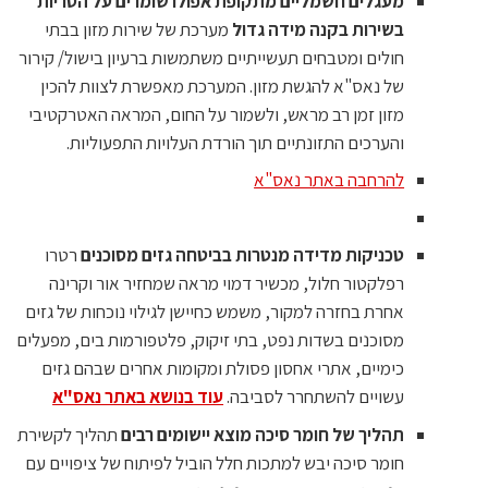
מעגלים חשמליים מתקופת אפולו שומרים על הטריות
בשירות בקנה מידה גדול
מערכת של שירות מזון בבתי
חולים ומטבחים תעשייתיים משתמשות ברעיון בישול/ קירור
של נאס"א להגשת מזון. המערכת מאפשרת לצוות להכין
מזון זמן רב מראש, ולשמור על החום, המראה האטרקטיבי
והערכים התזונתיים תוך הורדת העלויות התפעוליות.
להרחבה באתר נאס"א
טכניקות מדידה מנטרות בביטחה גזים מסוכנים
רטרו
רפלקטור חלול, מכשיר דמוי מראה שמחזיר אור וקרינה
אחרת בחזרה למקור, משמש כחיישן לגילוי נוכחות של גזים
מסוכנים בשדות נפט, בתי זיקוק, פלטפורמות בים, מפעלים
כימיים, אתרי אחסון פסולת ומקומות אחרים שבהם גזים
עשויים להשתחרר לסביבה.
עוד בנושא באתר נאס"א
תהליך של חומר סיכה מוצא יישומים רבים
תהליך לקשירת
חומר סיכה יבש למתכות חלל הוביל לפיתוח של ציפויים עם