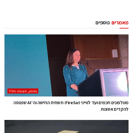
מאמרים
נוספים
בטחון, תעופה וחלל
מטלפונים חכמים ועד לווייני FireSat: תשתית החישה וה־AI שמנסה
להקדים אסונות