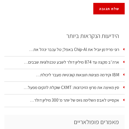
הידיעות הנקראות ביותר
רוני פרידמן יוביל את Chip‑AI באפל; טל ענבר ינהל את…
ארה״ב מקצה עד 874 מיליון דולר לשבע טכנולוגיות שבבים…
IBM וקידמה מציגות תוצאות קוונטיות מעבר ליכולת…
סין מאיצה את מרוץ הזיכרונות: CXMT שוקלת להקים מפעל…
אקסייט לאבס השלימה גיוס של יותר מ־300 מיליון דולר…
מאמרים פופולאריים