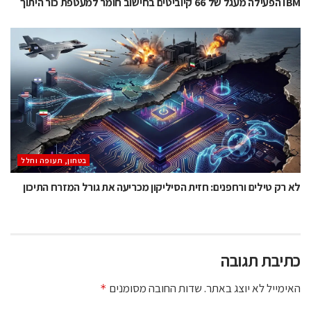
IBM הפעילה מעגל של 66 קיוביטים בחישוב חומר למעטפת כור היתוך
בטחון, תעופה וחלל
לא רק טילים ורחפנים: חזית הסיליקון מכריעה את גורל המזרח התיכון
כתיבת תגובה
האימייל לא יוצג באתר.
שדות החובה מסומנים
*