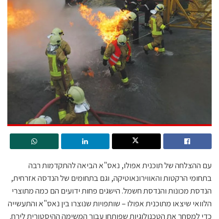
עם ההצלחה של תוכנית אפולו, נאס"א הביאה להתקדמות רבה
בתחומי הרקטות והאווירונאוטיקה, וגם בתחומים של הנדסה אזרחית,
הנדסת מכונות והנדסת חשמל. הישגים פחות ידועים הם כמה מתוצרי
הלוואי שיצאו מתוכנית אפולו – שותפויות שנוצרו בין נאס"א והתעשייה
כדי למסחר את הטכנולוגיות שפותחו עבור המשימה ההיסטורית לירח.