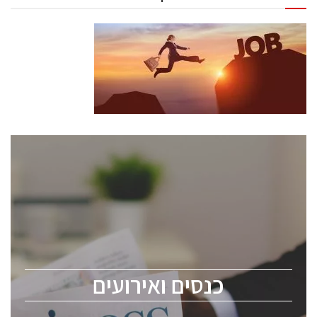
כנסים ואירועים
כנס ChipEx2026 יערך ב-12-13 במאי, 2026. הכנס מיועד
לכל העוסקים בתעשיית הסמיקונדקטור כולל מהנדסים,
מומחים מקצועיים ובכירים.
כנסים ואירועים
ChipEx2026 will be held on May 12-13, 2026. The