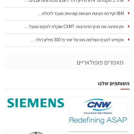
ארה״ב מקצה עד 874 מיליון דולר לשבע טכנולוגיות שבבים…
IBM וקידמה מציגות תוצאות קוונטיות מעבר ליכולת…
סין מאיצה את מרוץ הזיכרונות: CXMT שוקלת להקים מפעל…
אקסייט לאבס השלימה גיוס של יותר מ־300 מיליון דולר…
מאמרים פופולאריים
השותפים שלנו