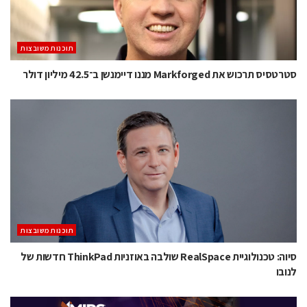
‫תוכנות משובצות‬
סטרטסיס תרכוש את Markforged מננו דיימנשן ב־42.5 מיליון דולר
‫תוכנות משובצות‬
סיוה: טכנולוגיית RealSpace שולבה באוזניות ThinkPad חדשות של
לנובו