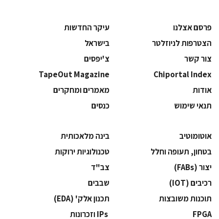
פרסם אצלנו
עיקר החדשות
הצטרפות לניוזלטר
בישראל
צור קשר
צ'יפסים
TapeOut Magazine
Chiportal Index
אודות
מאמרים ומחקרים
תנאי שימוש
כנסים
אוטומוטיב
בינה מלאכותית
בטחון, תעופה וחלל
‫טכנולוגיות ירוקות‬
‫יצור (‪(FABs‬‬
‫צב"ד‬
‫רכיבים‬ (IOT)
‫שבבים‬
‫תוכנות משובצות‬
‫תכנון אלק' (‪(EDA‬‬
‫‪FPGA‬‬
‫ ‪וזכרונות IPs‬‬