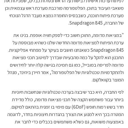
לפיתוח ערכות אישיות לבישות על הראש ונטולות כבלים, שמכילות את
משאבי העיבוד בתוכן. הפלטפורמה מורכבת מערכת ראש עצמאית וכן
מערכת פיתוח תוכנה, כשבבסיס החומרה נמצא מעבד הדגל הנוכחי
של החברה, Snapdragon 845.
"במציאות מדומה, התוכן חשוב כדי לספק חוויה אופפת. בנינו את
ערכת הפיתוח למציאות מדומה החדשה שלנו כשהיא מבוססת על
Snapdragon 845 כשאנחנו חושבים בעיקר על מפתחי אפליקציות.
התכנון הוא להקל על כמה מהבעיות שבדרך למיטוב תכני מציאות
מדומה לפריסה במובייל, כמו גם תמיכה בגישה קלה יותר לחידושים
ולהתקדמויות טכנולוגיות של הפלטפורמה", אמר היירן ביהינד, מנהל
המוצר בקוואלקום.
לפי החברה, היא כבר שיבצה בערכה טכנולוגיות שנחשבות חיוניות
ביותר עבור משתמש הקצה של תכני מציאות מדומה, כולל מדידת
חדר בשש רמות חופש (6DoF) עם מיפוי בו זמנית בהתאם למיקום.
המטרה בכך היא למנוע את הצורך בהגדרות חיצוניות בחדר, לדוגמה
באמצעות משואות, גם כשלא משתמשים בכבלים כדי לחבר את