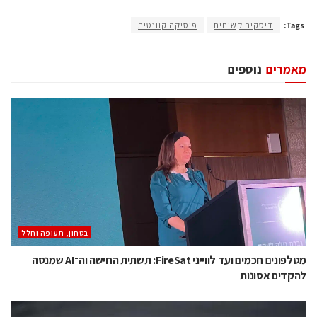
Tags:
דיסקים קשיחים
פיסיקה קוונטית
מאמרים
נוספים
בטחון, תעופה וחלל
מטלפונים חכמים ועד לווייני FireSat: תשתית החישה וה־AI שמנסה
להקדים אסונות