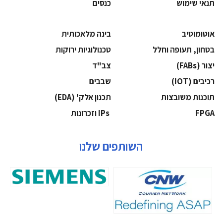
תנאי שימוש
כנסים
אוטומוטיב
בינה מלאכותית
בטחון, תעופה וחלל
‫טכנולוגיות ירוקות‬
‫יצור (‪(FABs‬‬
‫צב"ד‬
‫רכיבים‬ (IOT)
‫שבבים‬
‫תוכנות משובצות‬
‫תכנון אלק' (‪(EDA‬‬
‫‪FPGA‬‬
‫ ‪וזכרונות IPs‬‬
השותפים שלנו