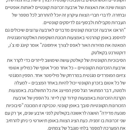
הצוות שינה את האצוות של ארבעה זכרונות קוונטיים לאותות אופטיים
ובחזרה. לדברי חברי הצוות עיקרון זה יוכל להתרחב לכל מספר של
העברות מקבילות ולבסוף גם לדיסקים קוונטיים.
"הראנו ארבעה זכרונות קוונטים מדברים לארבעה ערוצים שיכולים גם
להיספג באופן קוהרנטי באמצעות תכונת השקיפות האלקטרומגנטית
המאטה את מהירות האור לאפס לצורך איחסונה." אומר קיונג סו צ'ו,
דוקטורנט בקאלטק.
הסיבוכיות הקוונטית של קאלטק עושה שימושב לייזרים כדי לקרר את
ארבעת הזכרונות הקוונטיים – כל אחד מכיל אוסף של כמיליון אטומי
צזיום המופרדים מגנטית במררחק של מילימטר אחד. הספין המגנטי
של כל אטום בזכרון הקוונטי יכול להיות באחד המצבים – למעלה
ולמטה, דבר המתואר הגל ספין המייצג את כל התשלובת. באמצעות
הקרנת הזכרונות באמצעות קידוד קרן לייזר. גל הספין של ארבעת
הזכורונות הקוונטיות סובך באופן קוונטי. טכניקה זו המכונה "סיבוכיות
מונעת מדידה" הושגה לראשונה בקאלטק לפני ארבע שנים, אך רק עם
שני זכרונות בו זמנית. כעת הציג הצוות באופן תיאורטי כי ניתן להרחיב
את המערכת למספר בלתי מוגבל של צמתים.