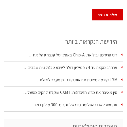
הידיעות הנקראות ביותר
רוני פרידמן יוביל את Chip‑AI באפל; טל ענבר ינהל את…
ארה״ב מקצה עד 874 מיליון דולר לשבע טכנולוגיות שבבים…
IBM וקידמה מציגות תוצאות קוונטיות מעבר ליכולת…
סין מאיצה את מרוץ הזיכרונות: CXMT שוקלת להקים מפעל…
אקסייט לאבס השלימה גיוס של יותר מ־300 מיליון דולר…
מאמרים פופולאריים