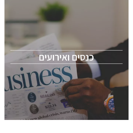
כנסים ואירועים
כנס ChipEx2026 יערך ב-12-13 במאי, 2026. הכנס מיועד
לכל העוסקים בתעשיית הסמיקונדקטור כולל מהנדסים,
מומחים מקצועיים ובכירים.
כנסים ואירועים
ChipEx2026 will be held on May 12-13, 2026. The
conference is intended for everyone involved in the
semiconductor industry, including engineers,
professional experts, and senior executives.
לחץ לפרטים