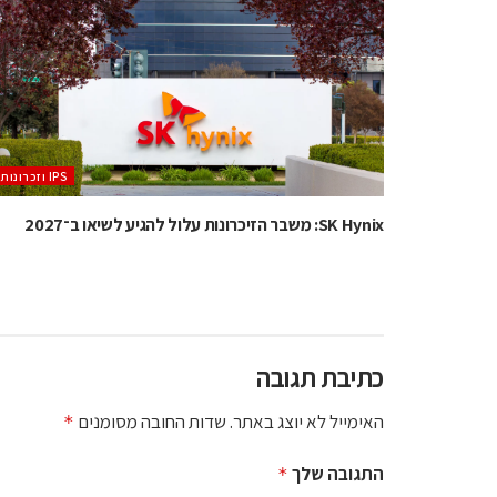
‫ ‪וזכרונות IPS‬‬
SK Hynix: משבר הזיכרונות עלול להגיע לשיאו ב־2027
כתיבת תגובה
האימייל לא יוצג באתר.
שדות החובה מסומנים
*
התגובה שלך
*