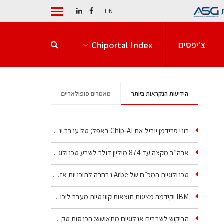
EN
צ'יפסים
Chiportal Index
הידיעות הנקראות ביותר
מאמרים פופולאריים
רוני פרידמן יוביל את Chip‑AI באפל; טל ענבר ינהל את…
ארה״ב מקצה עד 874 מיליון דולר לשבע טכנולוגיות שבבים…
טכנולוגיית המכ״ם של Arbe נבחרה לתוכניות אזרחיות וביטחוניות
IBM וקידמה מציגות תוצאות קוונטיות מעבר ליכולת…
הביקוש לשבבים אנלוגיים מתאושש: הכנסות טקסס…