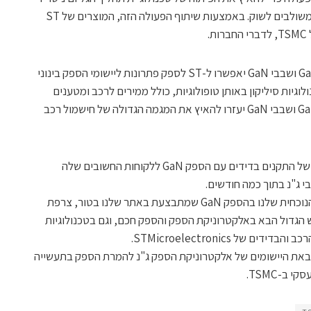
(GaN) וההספקה של התקני GaN בדידים ומשולבים לשוק. באמצעות שיתוף הפעולה הזה, המוצרים של ST
.
מוצרים המבוססים על טכנולוגיות הספק GaN ושבבי GaN יאפשרו ל-ST לספק פתרונות ליישומי הספק בינוני
לוגיות סיליקון באותן טופולוגיות, כולל ממירים לרכב ומטענים
לרכב היברידי וחשמלי. טכנולוגיות הספק GaN ושבבי GaN יעזרו להאיץ את המגמה הגדולה של חישמול רכב
ST צופה הספקה של הדוגמאות הראשונות של התקנים בדידים עם הספק GaN ללקוחות החשובים שלה
 ג"נ בתוך כמה חודשים.
"שיתוף הפעולה הזה משלים את הפעילות הנוכחית שלנו בהספק GaN שמתבצעת באתר שלנו בטור, צרפת
כנולוגית GaN היא החידוש הגדול הבא באלקטרוניקת הספק והספק חכם, וגם בטכנולוגיות
של STMicroelectronics.
 מצפים לשיתוף הפעולה עם ST ולהבאת היישומים של אלקטרוניקת הספק ג"נ להמרת הספק בתעשייה
 ב-TSMC.