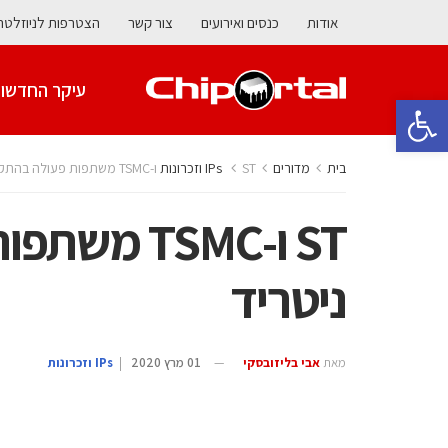
אודות
כנסים ואירועים
צור קשר
הצטרפות לניוזלטר
עיקר החדשו
פתח סרגל נגישות
בית
מדורים
ST ו-TSMC משתפות פעולה בהתקני גליום ניטריד
ST ו-TSMC 
ניטריד
מאת
אבי בליזובסקי
01 מרץ 2020
|
‫ ‪וזכרונות IPs‬‬