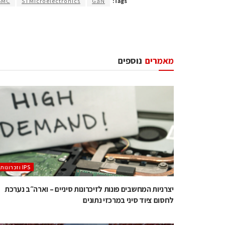
SMC
STMicroelectronics
GaN
Tags:
מאמרים
נוספים
‫ ‪וזכרונות IPS‬‬
יצרניות המחשבים פונות לזיכרונות סיניים – וארה״ב נערכת
לחסום ציוד סיני במרכזי נתונים