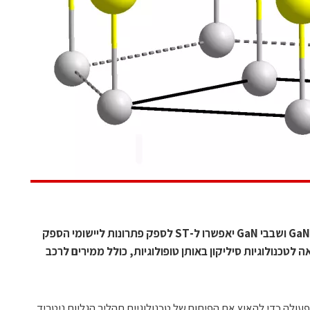
מוצרים המבוססים על טכנולוגיות הספק GaN ושבבי GaN יאפשרו ל-ST לספק פתרונות ליישומי הספק
אה לטכנולוגיות סיליקון באותן טופולוגיות, כולל ממירים לרכב
STMic ו-TSMC משתפות פעולה כדי להאיץ את הפיתוח של טכנולוגיית תהליך הגליום ניטריד