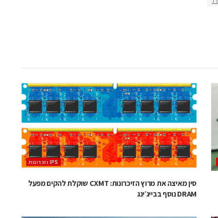
T
‫ ‪וזכרונות IPS‬‬
סין מאיצה את מרוץ הזיכרונות: CXMT שוקלת להקים מפעל
DRAM נוסף בבייג׳ינג