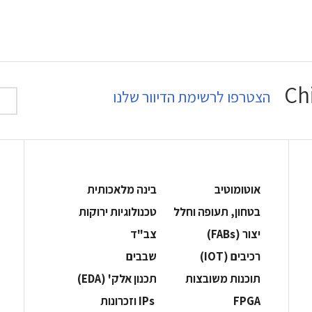
הצטרפו לרשימת הדיוור שלנו
אוטומוטיב
בינה מלאכותית
בטחון, תעופה וחלל
‫טכנולוגיות ירוקות‬
‫יצור (‪(FABs‬‬
‫צב"ד‬
‫רכיבים‬ (IOT)
‫שבבים‬
‫תוכנות משובצות‬
‫תכנון אלק' (‪(EDA‬‬
‫‪FPGA‬‬
‫ ‪וזכרונות IPs‬‬