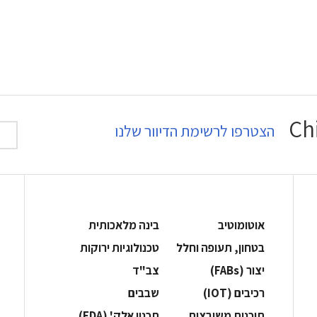
הצטרפו לרשימת הדיוור שלנו
אוטומוטיב
בינה מלאכותית
בטחון, תעופה וחלל
‫טכנולוגיות ירוקות‬
‫יצור (‪(FABs‬‬
‫צב"ד‬
‫רכיבים‬ (IOT)
‫שבבים‬
‫תוכנות משובצות‬
‫תכנון אלק' (‪(EDA‬‬