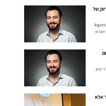
של Rigetti ברמת דיוק של
קוונטום מאשינס הישראלית הדגימה הפעלה של מעבד Novera של Rigetti
ישג מצביע
תחום
יון, ד"ר יונתן
ר אלא