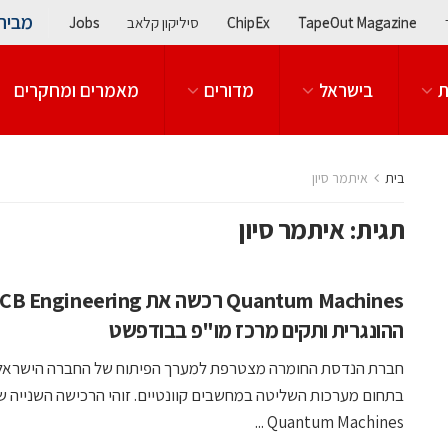
מבית
TapeOut Magazine
ChipEx
סיליקון קלאב
Jobs
ת
בישראל
מדורים
מאמרים ומחקרים
בית
איתמר סיון
תגית:
איתמר סיון
Quantum Machines רכשה את  Engineering
ההונגרית ותקים מרכז מו"פ בבודפשט
חברת הנדסת החומרה מצטרפת למערך הפיתוח של החברה הישראל
בתחום מערכות השליטה במחשבים קוונטיים. זוהי הרכישה השנייה
Quantum Machines ...