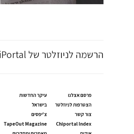
הרשמה לניוזלטר של ChiPortal
פרסם אצלנו
עיקר החדשות
הצטרפות לניוזלטר
בישראל
צור קשר
צ'יפסים
TapeOut Magazine
Chiportal Index
אודות
מאמרים ומחקרים