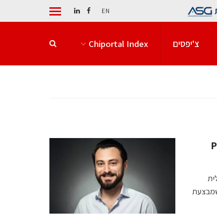
EN
צ'יפסים
Chiportal Index
PCB
ית
 שמבצעת