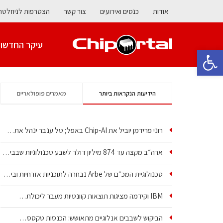
אודות
כנסים ואירועים
צור קשר
הצטרפות לניוזלטר
עיקר החדשו
פתח סרגל נגישות
הידיעות הנקראות ביותר
מאמרים פופולאריים
רוני פרידמן יוביל את Chip‑AI באפל; טל ענבר ינהל את…
ארה״ב מקצה עד 874 מיליון דולר לשבע טכנולוגיות שבבים…
טכנולוגיית המכ״ם של Arbe נבחרה לתוכניות אזרחיות וביטחוניות
IBM וקידמה מציגות תוצאות קוונטיות מעבר ליכולת…
הביקוש לשבבים אנלוגיים מתאושש: הכנסות טקסס…