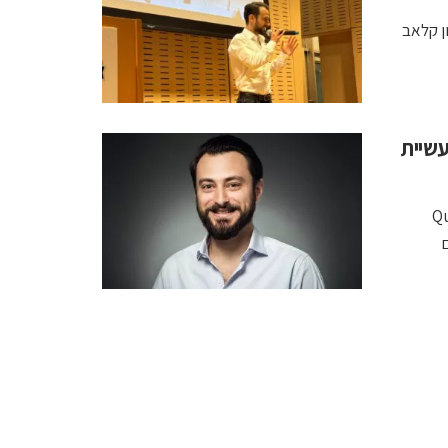
ן קלאב
לתעשיית
 חברת Quantum
ם