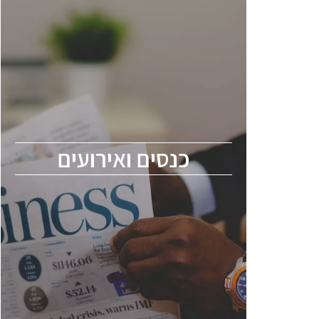
כנסים ואירועים
כנס ChipEx2026 יערך ב-12-13 במאי, 2026.
הכנס מיועד לכל העוסקים בתעשיית
הסמיקונדקטור כולל מהנדסים, מומחים מקצועיים
ובכירים.
כנסים ואירועים
ChipEx2026 will be held on May 12-13,
2026. The conference is intended for
everyone involved in the semiconductor
industry, including engineers, professional
experts, and senior executives.
לחץ לפרטים