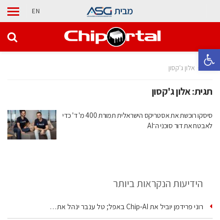
מבית
EN
פתח סרגל נגישות
בית
אלון ג'קסון
תגית:
אלון ג'קסון
סיסקו רוכשת את אסטריקס הישראלית תמורת 400 מ' ד' כדי
לאבטח את דור סוכני ה־AI
הידיעות הנקראות ביותר
רוני פרידמן יוביל את Chip‑AI באפל; טל ענבר ינהל את…