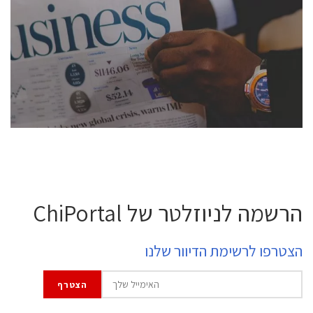
conference is intended for everyone involved in the
semiconductor industry, including engineers,
professional experts, and senior executives.
לחץ לפרטים
הרשמה לניוזלטר של ChiPortal
הצטרפו לרשימת הדיוור שלנו