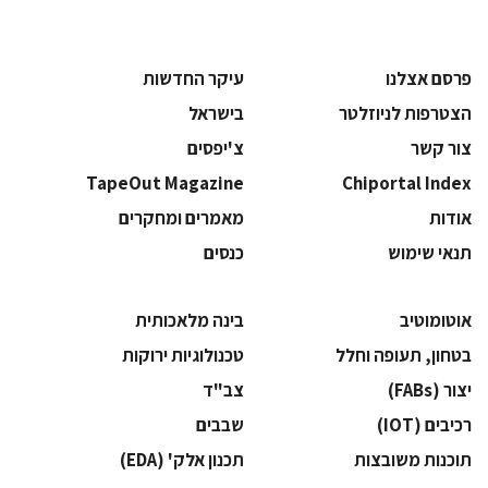
פרסם אצלנו
עיקר החדשות
הצטרפות לניוזלטר
בישראל
צור קשר
צ'יפסים
TapeOut Magazine
Chiportal Index
אודות
מאמרים ומחקרים
תנאי שימוש
כנסים
אוטומוטיב
בינה מלאכותית
בטחון, תעופה וחלל
‫טכנולוגיות ירוקות‬
‫יצור (‪(FABs‬‬
‫צב"ד‬
‫רכיבים‬ (IOT)
‫שבבים‬
‫תוכנות משובצות‬
‫תכנון אלק' (‪(EDA‬‬