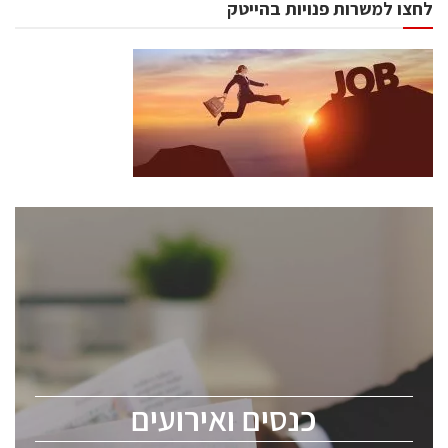
לחצו למשרות פנויות בהייטק
כנסים ואירועים
כנס ChipEx2026 יערך ב-12-13 במאי, 2026. הכנס מיועד
לכל העוסקים בתעשיית הסמיקונדקטור כולל מהנדסים,
מומחים מקצועיים ובכירים.
כנסים ואירועים
ChipEx2026 will be held on May 12-13, 2026. The