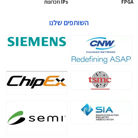
‫‪FPGA‬‬
‫ ‪וזכרונות IPs‬‬
השותפים שלנו