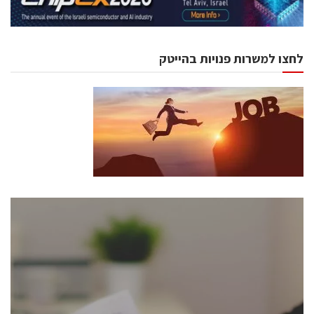
לחצו למשרות פנויות בהייטק
כנסים ואירועים
כנס ChipEx2026 יערך ב-12-13 במאי, 2026. הכנס מיועד
לכל העוסקים בתעשיית הסמיקונדקטור כולל מהנדסים,