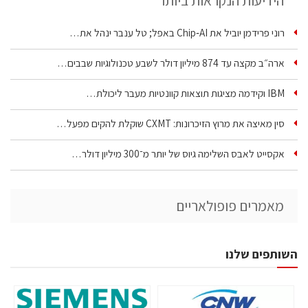
הידיעות הנקראות ביותר
רוני פרידמן יוביל את Chip‑AI באפל; טל ענבר ינהל את…
ארה״ב מקצה עד 874 מיליון דולר לשבע טכנולוגיות שבבים…
IBM וקידמה מציגות תוצאות קוונטיות מעבר ליכולת…
סין מאיצה את מרוץ הזיכרונות: CXMT שוקלת להקים מפעל…
אקסייט לאבס השלימה גיוס של יותר מ־300 מיליון דולר…
מאמרים פופולאריים
השותפים שלנו