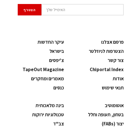
פרסם אצלנו
עיקר החדשות
הצטרפות לניוזלטר
בישראל
צור קשר
צ'יפסים
TapeOut Magazine
Chiportal Index
אודות
מאמרים ומחקרים
תנאי שימוש
כנסים
אוטומוטיב
בינה מלאכותית
בטחון, תעופה וחלל
‫טכנולוגיות ירוקות‬
‫יצור (‪(FABs‬‬
‫צב"ד‬