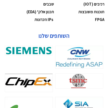
‫רכיבים‬ (IOT)
‫שבבים‬
‫תוכנות משובצות‬
‫תכנון אלק' (‪(EDA‬‬
‫‪FPGA‬‬
‫ ‪וזכרונות IPs‬‬
השותפים שלנו