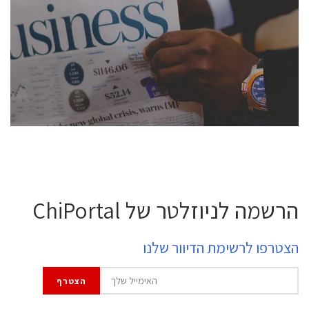
conference is intended for everyone involved in the
semiconductor industry, including engineers,
professional experts, and senior executives.
לחץ לפרטים
הרשמה לניוזלטר של ChiPortal
הצטרפו לרשימת הדיוור שלנו