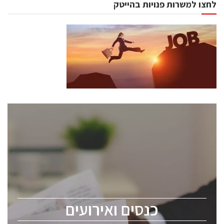
לחצו למשרות פנויות בהייטק
כנסים ואירועים
כנס ChipEx2026 יערך ב-12-13 במאי, 2026. הכנס מיועד
לכל העוסקים בתעשיית הסמיקונדקטור כולל מהנדסים,
מומחים מקצועיים ובכירים.
כנסים ואירועים
ChipEx2026 will be held on May 12-13, 2026. The