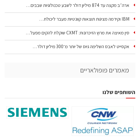
ארה״ב מקצה עד 874 מיליון דולר לשבע טכנולוגיות שבבים…
IBM וקידמה מציגות תוצאות קוונטיות מעבר ליכולת…
סין מאיצה את מרוץ הזיכרונות: CXMT שוקלת להקים מפעל…
אקסייט לאבס השלימה גיוס של יותר מ־300 מיליון דולר…
מאמרים פופולאריים
השותפים שלנו