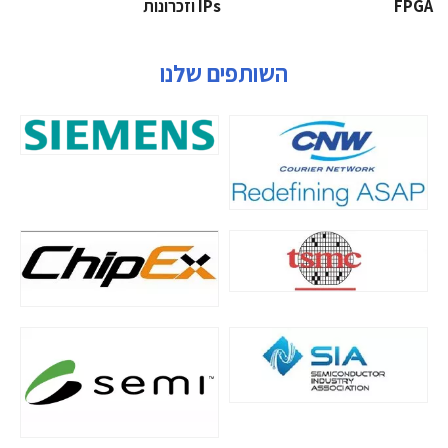
‫‪FPGA‬‬
‫ ‪וזכרונות IPs‬‬
השותפים שלנו