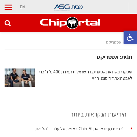
מבית
EN
פתח סרגל נגישות
בית
אסטריקס
תגית:
אסטריקס
סיסקו רוכשת את אסטריקס הישראלית תמורת 400 מ' ד' כדי
לאבטח את דור סוכני ה־AI
הידיעות הנקראות ביותר
רוני פרידמן יוביל את Chip‑AI באפל; טל ענבר ינהל את…