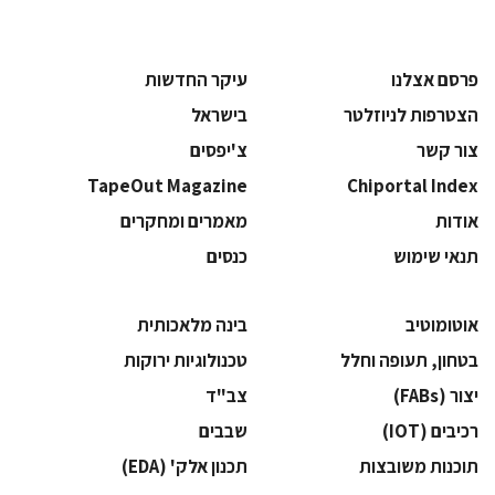
פרסם אצלנו
עיקר החדשות
הצטרפות לניוזלטר
בישראל
צור קשר
צ'יפסים
TapeOut Magazine
Chiportal Index
אודות
מאמרים ומחקרים
תנאי שימוש
כנסים
אוטומוטיב
בינה מלאכותית
בטחון, תעופה וחלל
‫טכנולוגיות ירוקות‬
‫יצור (‪(FABs‬‬
‫צב"ד‬
‫רכיבים‬ (IOT)
‫שבבים‬
‫תוכנות משובצות‬
‫תכנון אלק' (‪(EDA‬‬