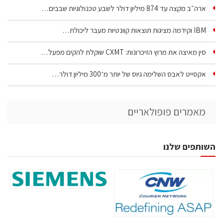
ארה״ב מקצה עד 874 מיליון דולר לשבע טכנולוגיות שבבים…
IBM וקידמה מציגות תוצאות קוונטיות מעבר ליכולת…
סין מאיצה את מרוץ הזיכרונות: CXMT שוקלת להקים מפעל…
אקסייט לאבס השלימה גיוס של יותר מ־300 מיליון דולר…
מאמרים פופולאריים
השותפים שלנו