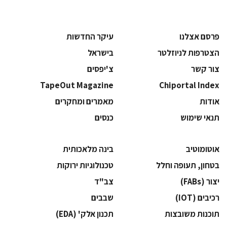
פרסם אצלנו
עיקר החדשות
הצטרפות לניוזלטר
בישראל
צור קשר
צ'יפסים
TapeOut Magazine
Chiportal Index
אודות
מאמרים ומחקרים
תנאי שימוש
כנסים
אוטומוטיב
בינה מלאכותית
בטחון, תעופה וחלל
‫טכנולוגיות ירוקות‬
‫יצור (‪(FABs‬‬
‫צב"ד‬
‫רכיבים‬ (IOT)
‫שבבים‬
‫תוכנות משובצות‬
‫תכנון אלק' (‪(EDA‬‬