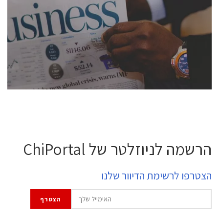
conference is intended for everyone involved in the
semiconductor industry, including engineers,
professional experts, and senior executives.
לחץ לפרטים
הרשמה לניוזלטר של ChiPortal
הצטרפו לרשימת הדיוור שלנו