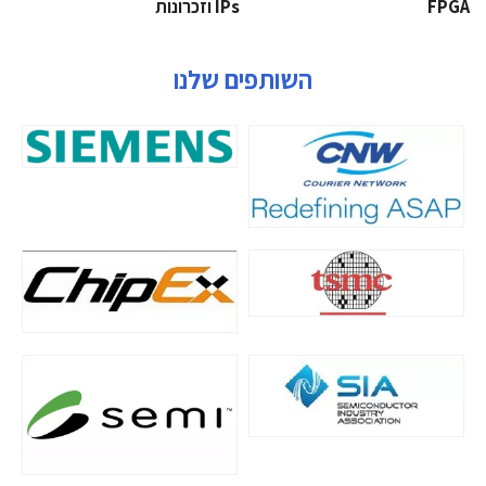
‫‪FPGA‬‬
‫ ‪וזכרונות IPs‬‬
השותפים שלנו