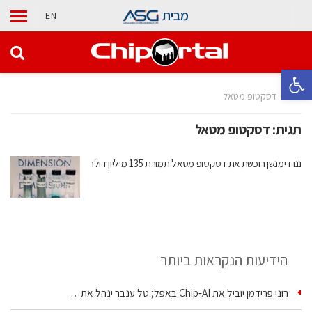
מבית
EN
פתח סרגל נגישות
בית
דסקטופ מטאל
תגית:
דסקטופ מטאל
ננו דימנשן רוכשת את דסקטופ מטאל תמורת 135 מיליון דולר
הידיעות הנקראות ביותר
רוני פרידמן יוביל את Chip‑AI באפל; טל ענבר ינהל את…