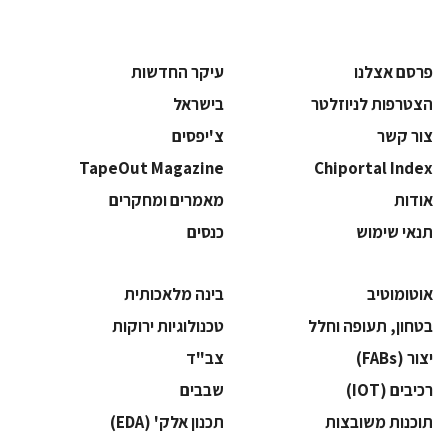
פרסם אצלנו
עיקר החדשות
הצטרפות לניוזלטר
בישראל
צור קשר
צ'יפסים
TapeOut Magazine
Chiportal Index
אודות
מאמרים ומחקרים
תנאי שימוש
כנסים
אוטומוטיב
בינה מלאכותית
בטחון, תעופה וחלל
‫טכנולוגיות ירוקות‬
‫יצור (‪(FABs‬‬
‫צב"ד‬
‫רכיבים‬ (IOT)
‫שבבים‬
‫תוכנות משובצות‬
‫תכנון אלק' (‪(EDA‬‬