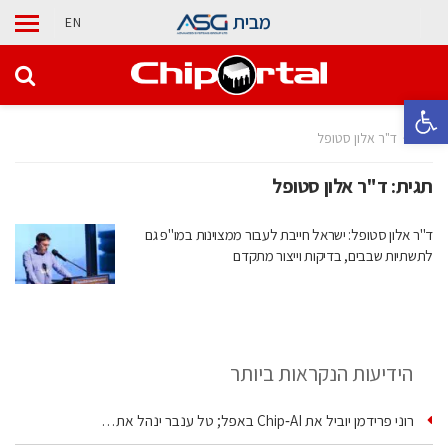
מבית
EN
פתח סרגל נגישות
בית
ד"ר אלון סטופל
תגית:
ד"ר אלון סטופל
ד"ר אלון סטופל: ישראל חייבת לעבור ממצוינות במו"פ גם
לתשתיות שבבים, בדיקות וייצור מתקדם
הידיעות הנקראות ביותר
רוני פרידמן יוביל את Chip‑AI באפל; טל ענבר ינהל את…