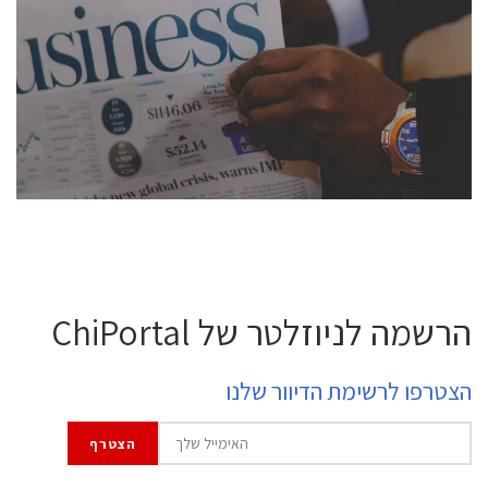
conference is intended for everyone involved in the
semiconductor industry, including engineers,
professional experts, and senior executives.
לחץ לפרטים
הרשמה לניוזלטר של ChiPortal
הצטרפו לרשימת הדיוור שלנו