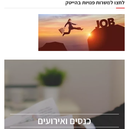
לחצו למשרות פנויות בהייטק
כנסים ואירועים
כנס ChipEx2026 יערך ב-12-13 במאי, 2026. הכנס מיועד
לכל העוסקים בתעשיית הסמיקונדקטור כולל מהנדסים,
מומחים מקצועיים ובכירים.
כנסים ואירועים
ChipEx2026 will be held on May 12-13, 2026. The