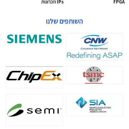
‫‪FPGA‬‬
‫ ‪וזכרונות IPs‬‬
השותפים שלנו