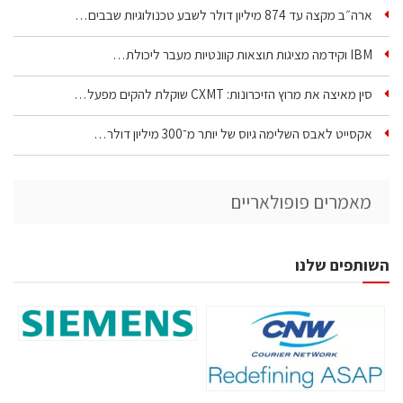
ארה״ב מקצה עד 874 מיליון דולר לשבע טכנולוגיות שבבים…
IBM וקידמה מציגות תוצאות קוונטיות מעבר ליכולת…
סין מאיצה את מרוץ הזיכרונות: CXMT שוקלת להקים מפעל…
אקסייט לאבס השלימה גיוס של יותר מ־300 מיליון דולר…
מאמרים פופולאריים
השותפים שלנו