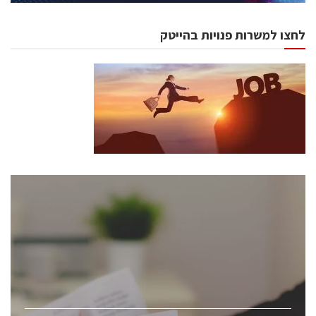
לחצו למשרות פנויות בהייטק
כנסים ואירועים
כנס ChipEx2026 יערך ב-12-13 במאי, 2026. הכנס מיועד
לכל העוסקים בתעשיית הסמיקונדקטור כולל מהנדסים,
מומחים מקצועיים ובכירים.