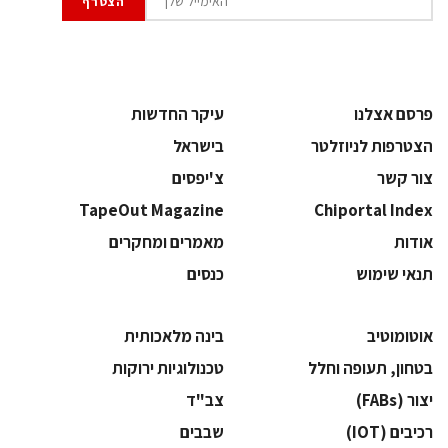
פרסם אצלנו
עיקר החדשות
הצטרפות לניוזלטר
בישראל
צור קשר
צ'יפסים
TapeOut Magazine
Chiportal Index
אודות
מאמרים ומחקרים
תנאי שימוש
כנסים
אוטומוטיב
בינה מלאכותית
בטחון, תעופה וחלל
‫טכנולוגיות ירוקות‬
‫יצור (‪(FABs‬‬
‫צב"ד‬
‫רכיבים‬ (IOT)
‫שבבים‬