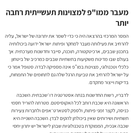
מעבר ממו"פ למצוינות תעשייתית רחבה
יותר
המסר המרכזי בהרצאה היה כי כדי לשמר את יתרונה של ישראל, עליה
להרחיב את פעילותה מעבר למחקר ופיתוח. ישראל ידועה ביכולותיה
בתכנון שבבים, ארכיטקטורה, תוכנה, סייבר וחדשנות מערכתית. אך
בעולם שבו מדינות משקיעות בתשתיות שבבים כמרכיב של ביטחון
כלכלי וטכנולוגי, מצוינות במו"פ אינה מספיקה לבדה. סטופל אמר כי
על ישראל להרחיב את טביעת הרגל שלה גם לתחומים של התמחות,
בדיקות וייצור מתקדם.
לדבריו, רשות החדשנות בנתה אסטרטגיה דו־שכבתית. השכבה
הראשונה היא שכבת רוחב לכל האקוסיסטם. מטרתה להוריד חסמי
כניסה, לקצר זמני פיתוח, ולספק לסטארט־אפים ולחברות צעירות
תשתיות ושירותים שאין ביכולתן להקים לבדן. השכבה השנייה היא
שכבה אנכית, הממוקדת בטכנולוגיות שבהן לישראל יש יתרון יחסי