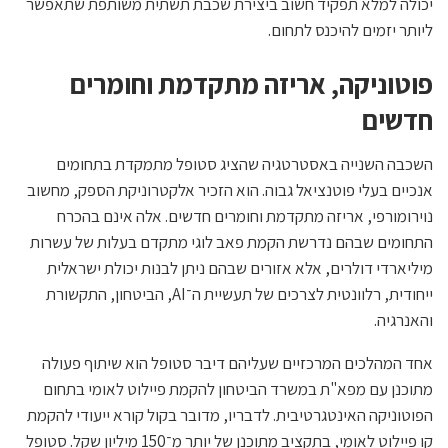
יכולה למלא תפקיד חשוב ביצירת שכבת תשתית משותפת שתאפשר
ליותר יזמים להיכנס לתחום.
פוטוניקה, אריזה מתקדמת וחומרים
חדשים
השכבה השנייה באסטרטגיה שהציג סטופל מתמקדת בתחומים
אנכיים בעלי פוטנציאל גבוה. הוא הזכיר אלקטרוניקת הספק, מחשוב
נוירומורפי, אריזה מתקדמת וחומרים חדשים. אלה אינם בהכרח
התחומים שבהם נדרשת הקמת פאב לוגי מתקדם בעלות של עשרות
מיליארדי דולרים, אלא אזורים שבהם ניתן לבנות יכולת ישראלית
ייחודית, רלוונטית לצרכים של תעשיית ה־AI, הביטחון, התקשורת
והאנרגיה.
אחד המהלכים המרכזיים שעליהם דיבר סטופל הוא שיתוף פעולה
מתוכנן עם מפא"ת במשרד הביטחון להקמת פיילוט לאומי בתחום
הפוטוניקה האינטגרטיבית. לדבריו, מדובר בקול קורא ייעודי להקמת
קו פיילוט לאומי, בתקציב מתוכנן של יותר מ־150 מיליון שקל. סטופל