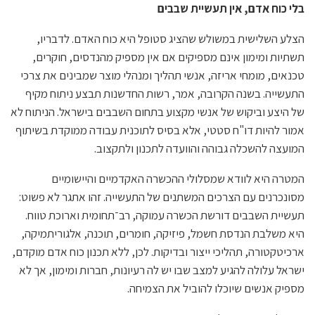
בלי כוח אדם, אין תעשיית שבבים
הצלע השלישית במשולש שהציג סטופל היא כוח האדם. לדבריו,
תשתיות ומימון אינם מספיקים אם אין מספיק מהנדסים, חוקרים,
טכנאים, מומחי אריזה, אנשי תהליך ומנהלי מוצר שמבינים את צרכי
התעשייה. בשנה הקרובה, אמר, רשות החדשנות תבצע ניתוח מקיף
של היצע וביקוש של אנשי מקצוע בתחום השבבים בישראל. הניתוח לא
אמור להיות דו"ח סטטי, אלא בסיס לתוכנית עבודה ממוקדת בשיתוף
המועצה להשכלה גבוהה והוועדה לתכנון ולתקצוב.
המטרה היא לוודא שמסלולי ההכשרה האקדמיים והיישומיים
מסונכרנים עם הצרכים המשתנים של התעשייה. זהו אתגר לא פשוט:
תעשיית השבבים דורשת הכשרה עמוקה, רב־תחומית וארוכת טווח.
היא משלבת הנדסת חשמל, פיזיקה, חומרים, תוכנה, אלגוריתמיקה,
ארכיטקטורה, תהליכי ייצור ובדיקות. לכן, ללא תכנון כוח אדם מוקדם,
ישראל עלולה להגיע למצב שבו יש לה רעיונות, חברות ומימון, אך לא
מספיק אנשים שיוכלו להוביל את הצמיחה.