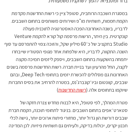
ברור ופוטנציאל להפוך לשחקנית משמעותית.
במסגרת השכבה הרוחבית, סטופל ציין כי רשות החדשנות מקדמת
הקמת חממות, תשתיות מו"פ ושירותים משותפים בתחום השבבים.
לדבריו, בשנה האחרונה הפכה האסטרטגיה לתוכנית פעולה
קונקרטית. בין היתר, הרשות פרסמה קול קורא להקמת Venture
Studio בתקציב של כ־60 מיליון שקל, והזוכה צפוי להתפרסם עד סוף
השנה. התקווה, לדבריו, היא שלפחות אחד מגופי הסטודיו שייבחרו
יתמחה בהשקעות בתחום השבבים, ויספק ליזמים תמיכה מקצה
לקצה, החל מהרעיון ועד בניית חברה. רשות החדשנות פרסמה בשנים
האחרונות גם מסלולים להכשרת יזמים בתחומי Deep Tech, ובהם
שבבים, קוונטום וביו־קונברג'נס, במטרה להרחיב את בסיס החברות
שיוקמו בתחומים אלה. (
רשות החדשנות
)
מטרת המהלך, לפי סטופל, היא לבנות מחדש צנרת חזקה של
סטארט־אפים בתחום השבבים. בניגוד לתחומי תוכנה, הקמת חברת
שבבים דורשת הון גדול יותר, מחזורי פיתוח ארוכים יותר, גישה לכלי
תכנון יקרים, יכולות בדיקה, ולעיתים גם תשתיות פיזיות. לכן המדינה