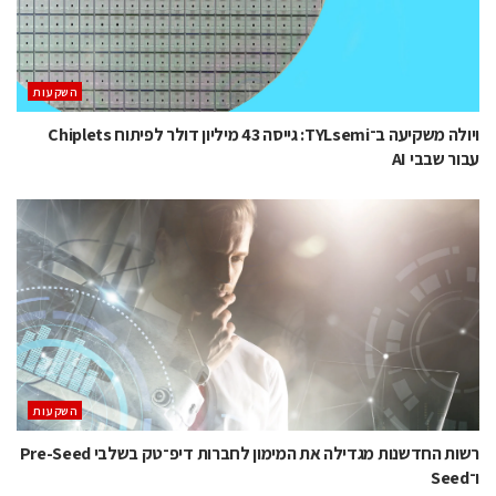
השקעות
ויולה משקיעה ב־TYLsemi: גייסה 43 מיליון דולר לפיתוח Chiplets
עבור שבבי AI
השקעות
רשות החדשנות מגדילה את המימון לחברות דיפ־טק בשלבי Pre-Seed
ו־Seed