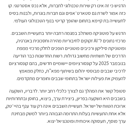
הדגיש כי זה אינו רק שירות טכנולוגי לחברות, אלא נכס אסטרטגי. קו
כזה אמור לשרת גם סטארט־אפים וגם חברות בוגרות, ולבנות בסיס
לתעשייה בת קיימא בתחום שהופך קריטי בנוף הטכנולוגי העולמי.
הדגש על פוטוניקה משתלב במגמה רחבה יותר בתעשיית השבבים.
מרכזי נתונים ל־AI זקוקים לחיבוריות מהירה וחסכונית באנרגיה,
ופוטוניקת סיליקון ורכיבים פוטוניים הופכים לחלק מרכזי ממפת
הדרכים של תשתיות מחשוב גדולות. רשות החדשנות כבר הודיעה
בנובמבר 2025 על קונסורציומים יישומיים חדשים, בהם קונסורציום
לרכיבי שבבים מבוססי יהלום בשיתוף מפא"ת, כחלק ממאמץ
להעמיק את פעילות ישראל בתחומי שבבים וחומרים מתקדמים.
סטופל קשר את המהלך גם לצורך כלכלי רחב יותר. לדבריו, השקעה
בשבבים היא השקעה בפריון, ביצירת ערך, ביצוא, בחוסן ובתחרותיות
ארוכת הטווח של ישראל. תעשיית השבבים אינה רק עוד ענף בהיי־טק,
אלא אחת התעשיות בעלות התרומה הגבוהה ביותר למשק מבחינת
ערך מוסף, תעסוקה איכותית ופוטנציאל יצוא.