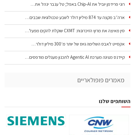
רוני פרידמן יוביל את Chip‑AI באפל; טל ענבר ינהל את…
ארה״ב מקצה עד 874 מיליון דולר לשבע טכנולוגיות שבבים…
סין מאיצה את מרוץ הזיכרונות: CXMT שוקלת להקים מפעל…
אקסייט לאבס השלימה גיוס של יותר מ־300 מיליון דולר…
קיידנס מציגה מערכת Agentic AI לתכנון מעגלים מודפסים…
מאמרים פופולאריים
השותפים שלנו