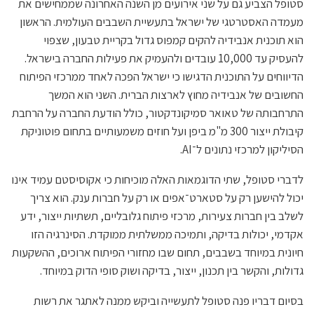
סטופל הצביע גם על שני אירועים מן השנה האחרונה שממחישים את
מעמדה האסטרטגי של ישראל בתעשיית השבבים העולמית. הראשון
הוא תוכנית אנבידיה להקים קמפוס גדול בקריית טבעון, שצפוי
להעסיק עד 10,000 עובדים ולהעמיק את פעילות החברה בישראל.
הדיווחים על התוכנית הדגישו כי ישראל הפכה לאחד ממרכזי הפיתוח
החשובים של אנבידיה מחוץ לארצות הברית. השני הוא המשך
התרחבותה של טאואר סמיקונדקטור, כולל הודעת החברה על הרחבת
קיבולת ייצור 300 מ"מ ביפן ועל חוזים משמעותיים בתחום פוטוניקת
הסיליקון למרכזי נתונים ל־AI.
לדברי סטופל, שתי הדוגמאות האלה מוכיחות כי אקוסיסטם עמיד אינו
יכול להישען רק על סטארט־אפים או רק על חברות ענק. הוא צריך
לשלב בין חברות צעירות, מרכזי פיתוח גלובליים, תשתיות ייצור, ידע
אקדמי, יכולות בדיקה, ותמיכה ממשלתית ממוקדת. הסינרגיה הזו
חיונית במיוחד בשבבים, תחום שבו מחזורי הפיתוח ארוכים, ההשקעות
גדולות, והקשר בין תכנון, ייצור, בדיקה ושוק סופי הדוק במיוחד.
בסיום דבריו פנה סטופל לתעשייה וביקש ממנה לאתגר את רשות