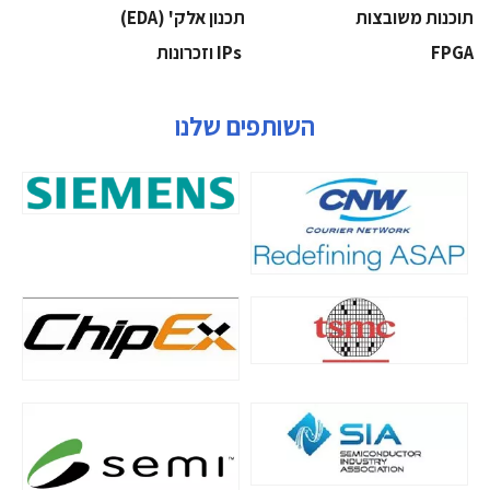
‫תוכנות משובצות‬
‫תכנון אלק' (‪(EDA‬‬
‫‪FPGA‬‬
‫ ‪וזכרונות IPs‬‬
השותפים שלנו