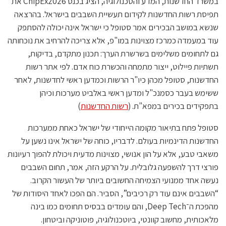
במשרד החדשנות, המדע והטכנולוגיה, הציג בכנס ChipEx2026 את
תפיסת רשות החדשנות לקידום תעשיית השבבים בישראל. בהרצאה
שנשא במושב הבכירים אמר סטופל כי ישראל אינה יכולה להסתפק
עוד במעמדה כמרכז מצוינות במו"פ, אלא צריכה להרחיב את נוכחותה
גם לתחומים משלימים בשרשרת הערך: תכנון מתקדם, בדיקות,
תשתיות פיילוט, ייצור מתמחה והכשרת כוח אדם. לפי אתר רשות
החדשנות, סטופל מכהן כיו"ר הרשות וכמדען ראשי לחדשנות, לאחר
ששימש בעבר כסמנכ"ל ומדען ראשי באלביט מערכות וכיהן
בתפקידים בכירים במפא"ת. (
רשות החדשנות
)
סטופל פתח בתיאור מקומה הייחודי של ישראל כאחת ממערכות
החדשנות הדינמיות בעולם. לדבריו, כוחה של ישראל אינו נשען על
משאבי טבע, אלא על הון אנושי, מצוינות מדעית ויכולת להפוך רעיונות
פורצי דרך להשפעה גלובלית. על הרקע הזה, אמר, תחום השבבים
נעשה אחד ממנועי הצמיחה החשובים ביותר של העשור הקרוב.
“השבבים אינם עוד רק רכיבים”, הסביר. הם הפכו לאחד היסודות של
מהפכת ה־Deep Tech, והם עומדים בבסיס תחומים כמו בינה
מלאכותית, מחשוב קוונטי, ביוטכנולוגיה, פוטוניקה וביטחון.