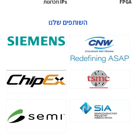
‫‪FPGA‬‬
‫ ‪וזכרונות IPs‬‬
השותפים שלנו