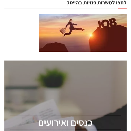
לחצו למשרות פנויות בהייטק
כנסים ואירועים
כנס ChipEx2026 יערך ב-12-13 במאי, 2026. הכנס מיועד
לכל העוסקים בתעשיית הסמיקונדקטור כולל מהנדסים,
מומחים מקצועיים ובכירים.
כנסים ואירועים
ChipEx2026 will be held on May 12-13, 2026. The