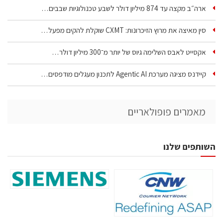
ארה״ב מקצה עד 874 מיליון דולר לשבע טכנולוגיות שבבים…
סין מאיצה את מרוץ הזיכרונות: CXMT שוקלת להקים מפעל…
אקסייט לאבס השלימה גיוס של יותר מ־300 מיליון דולר…
קיידנס מציגה מערכת Agentic AI לתכנון מעגלים מודפסים…
מאמרים פופולאריים
השותפים שלנו