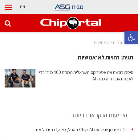
מבית
EN
פתח סרגל נגישות
בית
זהויות לא־אנושיות
תגית:
זהויות לא־אנושיות
סיסקו רוכשת את אסטריקס הישראלית תמורת 400 מ' ד' כדי
לאבטח את דור סוכני ה־AI
הידיעות הנקראות ביותר
רוני פרידמן יוביל את Chip‑AI באפל; טל ענבר ינהל את…