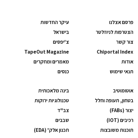
פרסם אצלנו
עיקר החדשות
הצטרפות לניוזלטר
בישראל
צור קשר
צ'יפסים
TapeOut Magazine
Chiportal Index
אודות
מאמרים ומחקרים
תנאי שימוש
כנסים
אוטומוטיב
בינה מלאכותית
בטחון, תעופה וחלל
‫טכנולוגיות ירוקות‬
‫יצור (‪(FABs‬‬
‫צב"ד‬
‫רכיבים‬ (IOT)
‫שבבים‬
‫תוכנות משובצות‬
‫תכנון אלק' (‪(EDA‬‬