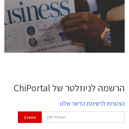
conference is intended for everyone involved in the
semiconductor industry, including engineers,
professional experts, and senior executives.
לחץ לפרטים
הרשמה לניוזלטר של ChiPortal
הצטרפו לרשימת הדיוור שלנו