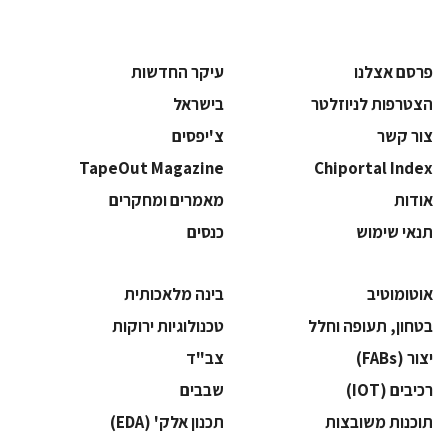
פרסם אצלנו
עיקר החדשות
הצטרפות לניוזלטר
בישראל
צור קשר
צ'יפסים
TapeOut Magazine
Chiportal Index
אודות
מאמרים ומחקרים
תנאי שימוש
כנסים
אוטומוטיב
בינה מלאכותית
בטחון, תעופה וחלל
‫טכנולוגיות ירוקות‬
‫יצור (‪(FABs‬‬
‫צב"ד‬
‫רכיבים‬ (IOT)
‫שבבים‬
‫תוכנות משובצות‬
‫תכנון אלק' (‪(EDA‬‬