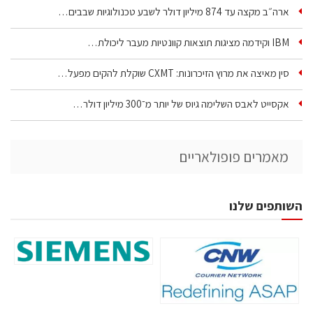
ארה״ב מקצה עד 874 מיליון דולר לשבע טכנולוגיות שבבים…
IBM וקידמה מציגות תוצאות קוונטיות מעבר ליכולת…
סין מאיצה את מרוץ הזיכרונות: CXMT שוקלת להקים מפעל…
אקסייט לאבס השלימה גיוס של יותר מ־300 מיליון דולר…
מאמרים פופולאריים
השותפים שלנו