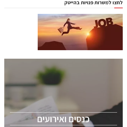
לחצו למשרות פנויות בהייטק
כנסים ואירועים
כנס ChipEx2026 יערך ב-12-13 במאי, 2026. הכנס מיועד
לכל העוסקים בתעשיית הסמיקונדקטור כולל מהנדסים,
מומחים מקצועיים ובכירים.
כנסים ואירועים
ChipEx2026 will be held on May 12-13, 2026. The