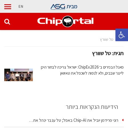
מבית
EN
פתח סרגל נגישות
בית
טל שוורץ
תגית:
טל שוורץ
פאנל הבכירים ב־ChipEx2026: ישראל צריכה לבחור היכן
לייצר שבבים, ולא לנסות לשכפל את טאיוואן
הידיעות הנקראות ביותר
רוני פרידמן יוביל את Chip‑AI באפל; טל ענבר ינהל את…