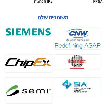
‫‪FPGA‬‬
‫ ‪וזכרונות IPs‬‬
השותפים שלנו