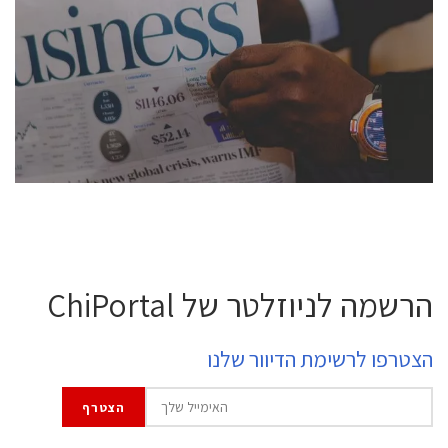
conference is intended for everyone involved in the
semiconductor industry, including engineers,
professional experts, and senior executives.
לחץ לפרטים
הרשמה לניוזלטר של ChiPortal
הצטרפו לרשימת הדיוור שלנו