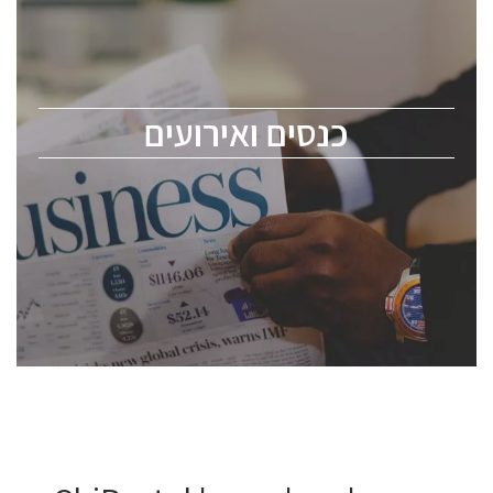
כנס ChipEx2026 יערך ב-12-13 במאי, 2026. הכנס מיועד
לכל העוסקים בתעשיית הסמיקונדקטור כולל מהנדסים,
מומחים מקצועיים ובכירים.
כנסים ואירועים
ChipEx2026 will be held on May 12-13, 2026. The
conference is intended for everyone involved in the
semiconductor industry, including engineers,
professional experts, and senior executives.
לחץ לפרטים