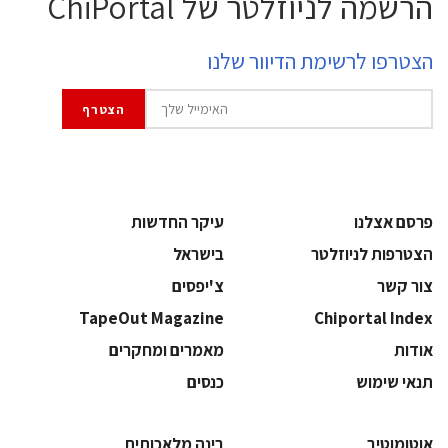
הרשמה לניוזלטר של ChiPortal
הצטרפו לרשימת הדיוור שלנו
פרסם אצלנו
עיקר החדשות
הצטרפות לניוזלטר
בישראל
צור קשר
צ'יפסים
TapeOut Magazine
Chiportal Index
אודות
מאמרים ומחקרים
תנאי שימוש
כנסים
אוטומוטיב
בינה מלאכותית