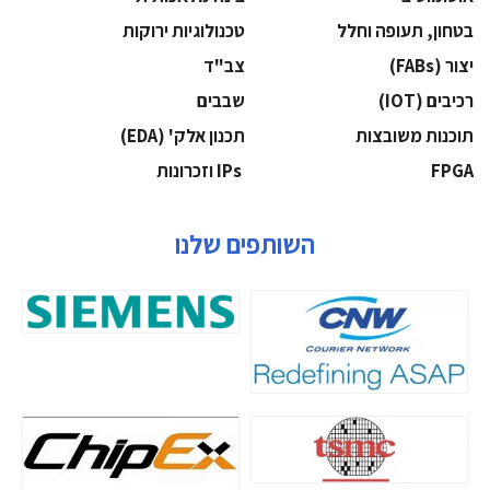
בטחון, תעופה וחלל
‫טכנולוגיות ירוקות‬
‫יצור (‪(FABs‬‬
‫צב"ד‬
‫רכיבים‬ (IOT)
‫שבבים‬
‫תוכנות משובצות‬
‫תכנון אלק' (‪(EDA‬‬
‫‪FPGA‬‬
‫ ‪וזכרונות IPs‬‬
השותפים שלנו