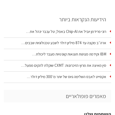
הידיעות הנקראות ביותר
רוני פרידמן יוביל את Chip‑AI באפל; טל ענבר ינהל את…
ארה״ב מקצה עד 874 מיליון דולר לשבע טכנולוגיות שבבים…
IBM וקידמה מציגות תוצאות קוונטיות מעבר ליכולת…
סין מאיצה את מרוץ הזיכרונות: CXMT שוקלת להקים מפעל…
אקסייט לאבס השלימה גיוס של יותר מ־300 מיליון דולר…
מאמרים פופולאריים
השותפים שלנו