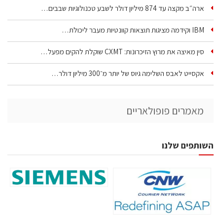
ארה״ב מקצה עד 874 מיליון דולר לשבע טכנולוגיות שבבים…
IBM וקידמה מציגות תוצאות קוונטיות מעבר ליכולת…
סין מאיצה את מרוץ הזיכרונות: CXMT שוקלת להקים מפעל…
אקסייט לאבס השלימה גיוס של יותר מ־300 מיליון דולר…
מאמרים פופולאריים
השותפים שלנו