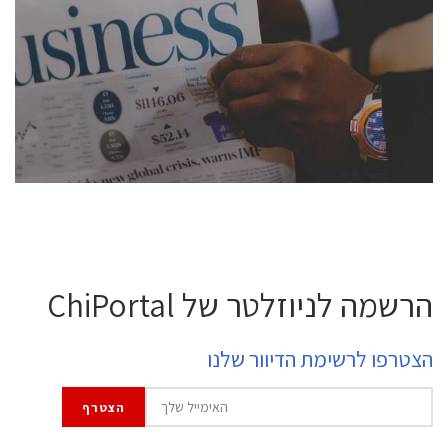
conference is intended for everyone involved in the
semiconductor industry, including engineers,
professional experts, and senior executives.
לחץ לפרטים
הרשמה לניוזלטר של ChiPortal
הצטרפו לרשימת הדיוור שלנו