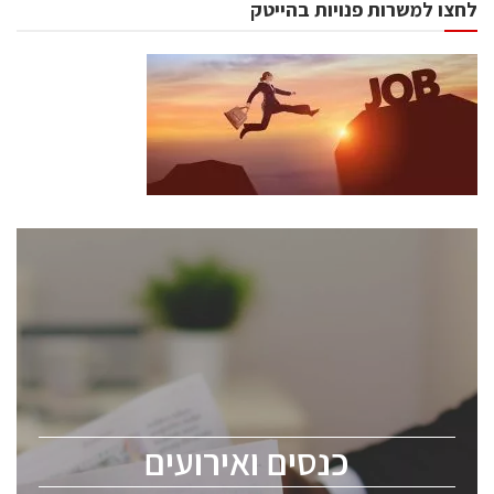
לחצו למשרות פנויות בהייטק
כנסים ואירועים
כנס ChipEx2026 יערך ב-12-13 במאי, 2026. הכנס מיועד
לכל העוסקים בתעשיית הסמיקונדקטור כולל מהנדסים,
מומחים מקצועיים ובכירים.
כנסים ואירועים
ChipEx2026 will be held on May 12-13, 2026. The