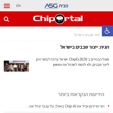
מבית
EN
פתח סרגל נגישות
בית
ייצור שבבים בישראל
תגית:
ייצור שבבים בישראל
פאנל הבכירים ב־ChipEx2026: ישראל צריכה לבחור היכן
לייצר שבבים, ולא לנסות לשכפל את טאיוואן
הידיעות הנקראות ביותר
רוני פרידמן יוביל את Chip‑AI באפל; טל ענבר ינהל את…