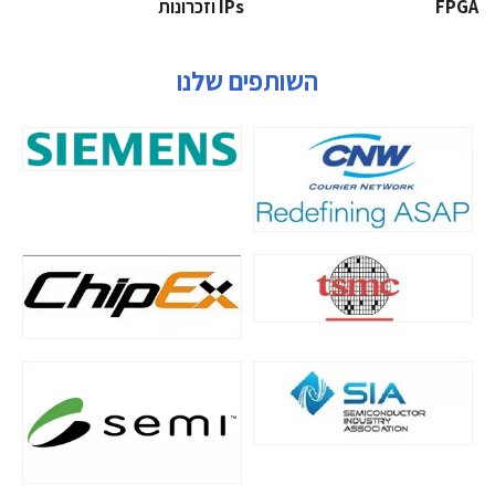
‫‪FPGA‬‬
‫ ‪וזכרונות IPs‬‬
השותפים שלנו