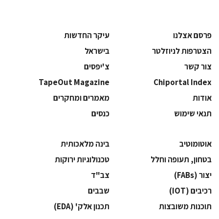
פרסם אצלנו
עיקר החדשות
הצטרפות לניוזלטר
בישראל
צור קשר
צ'יפסים
TapeOut Magazine
Chiportal Index
אודות
מאמרים ומחקרים
תנאי שימוש
כנסים
אוטומוטיב
בינה מלאכותית
בטחון, תעופה וחלל
‫טכנולוגיות ירוקות‬
‫יצור (‪(FABs‬‬
‫צב"ד‬
‫רכיבים‬ (IOT)
‫שבבים‬
‫תוכנות משובצות‬
‫תכנון אלק' (‪(EDA‬‬