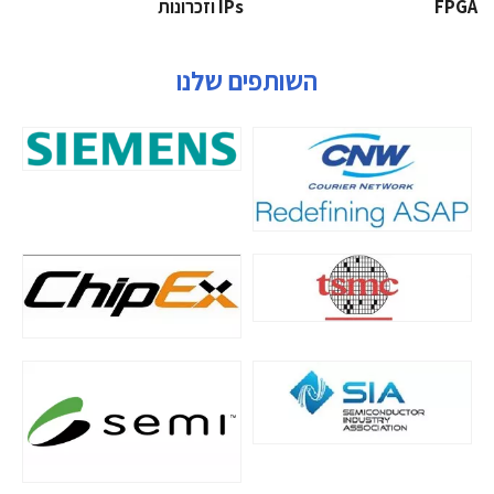
‫‪FPGA‬‬
‫ ‪וזכרונות IPs‬‬
השותפים שלנו