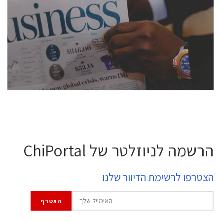
conference is intended for everyone involved in the
semiconductor industry, including engineers,
professional experts, and senior executives.
לחץ לפרטים
הרשמה לניוזלטר של ChiPortal
הצטרפו לרשימת הדיוור שלנו