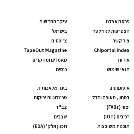
פרסם אצלנו
עיקר החדשות
הצטרפות לניוזלטר
בישראל
צור קשר
צ'יפסים
TapeOut Magazine
Chiportal Index
אודות
מאמרים ומחקרים
תנאי שימוש
כנסים
אוטומוטיב
בינה מלאכותית
בטחון, תעופה וחלל
‫טכנולוגיות ירוקות‬
‫יצור (‪(FABs‬‬
‫צב"ד‬
‫רכיבים‬ (IOT)
‫שבבים‬
‫תוכנות משובצות‬
‫תכנון אלק' (‪(EDA‬‬