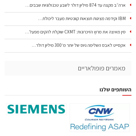
ארה״ב מקצה עד 874 מיליון דולר לשבע טכנולוגיות שבבים…
IBM וקידמה מציגות תוצאות קוונטיות מעבר ליכולת…
סין מאיצה את מרוץ הזיכרונות: CXMT שוקלת להקים מפעל…
אקסייט לאבס השלימה גיוס של יותר מ־300 מיליון דולר…
מאמרים פופולאריים
השותפים שלנו