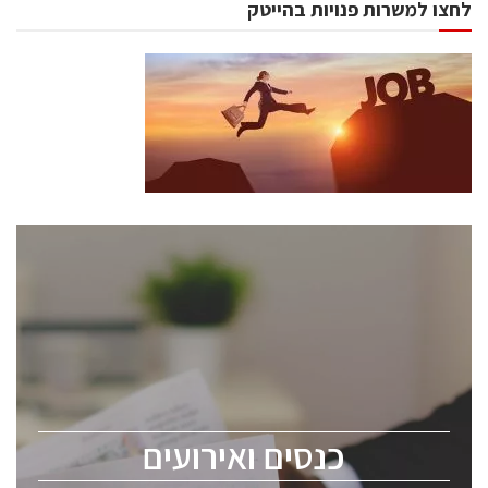
לחצו למשרות פנויות בהייטק
כנסים ואירועים
כנס ChipEx2026 יערך ב-12-13 במאי, 2026. הכנס מיועד
לכל העוסקים בתעשיית הסמיקונדקטור כולל מהנדסים,
מומחים מקצועיים ובכירים.
כנסים ואירועים
ChipEx2026 will be held on May 12-13, 2026. The