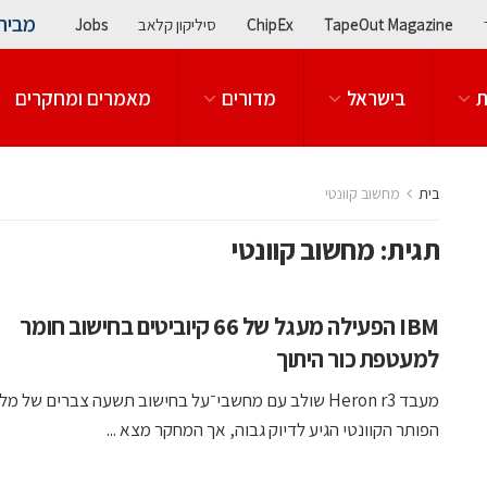
מבית
TapeOut Magazine
ChipEx
סיליקון קלאב
Jobs
ת
בישראל
מדורים
מאמרים ומחקרים
בית
מחשוב קוונטי
תגית:
מחשוב קוונטי
IBM הפעילה מעגל של 66 קיוביטים בחישוב חומר
למעטפת כור היתוך
הפותר הקוונטי הגיע לדיוק גבוה, אך המחקר מצא ...