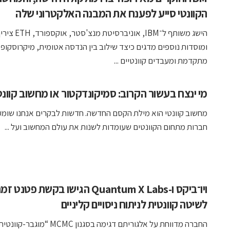
הקוונטי סייע לפענח את המבנה האלקטרוני שלה
הישג משותף ל־IBM, אוניברסיטת מנצ'סטר, אוקספורד
ומוסדות נוספים מדגים כיצד שילוב בין הנדסה אטומית, מיקרוסקופי
מתקדמת ומעבדים קוונטיים ...
מי ינצח בעשור הקרוב: סמיקונדקטור או מחשוב קוונט
מחשוב קוונטי הוא מילת הקסם החדשה. חדשות לבקרים אנחנו שומע
חברות מתחום הקוונטים שעומדות לשנות את עולם המחשוב ועל ...
ויו־ביקס ו-Quantum X Labs הגישו בקשת פטנט 
לשיטה קוונטית לניתוח ניסויים קליניים
החברה מדווחת על אלגוריתם דגימה בסגנון MCMC “מו