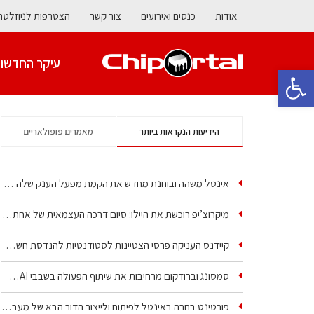
אודות
כנסים ואירועים
צור קשר
הצטרפות לניוזלטר
עיקר החדשו
פתח סרגל נגישות
הידיעות הנקראות ביותר
מאמרים פופולאריים
אינטל משהה ובוחנת מחדש את הקמת מפעל הענק שלה בקריית גת
מיקרוצ’יפ רוכשת את היילו: סיום דרכה העצמאית של אחת…
קיידנס העניקה פרסי הצטיינות לסטודנטיות להנדסת חשמל ופיזיקה
סמסונג וברודקום מרחיבות את שיתוף הפעולה בשבבי AI…
פורטינט בחרה באינטל לפיתוח ולייצור הדור הבא של מעבדי…