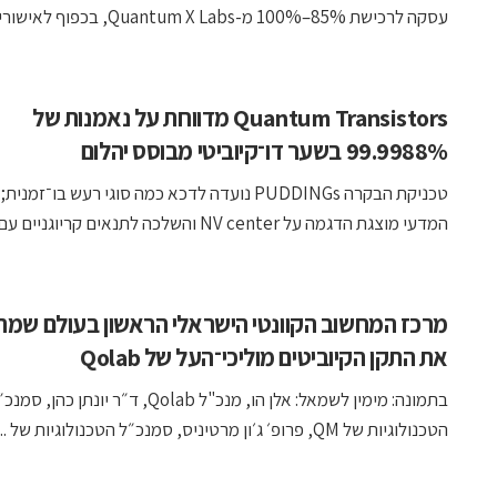
עסקה לרכישת 85%–100% מ-Quantum X Labs, בכפוף לאישורים
Quantum Transistors מדווחת על נאמנות של
99.9988% בשער דו־קיוביטי מבוסס יהלום
טכניקת הבקרה PUDDINGs נועדה לדכא כמה סוגי רעש בו־זמ
המדעי מוצגת הדגמה על NV center והשלכה לתנאים קריוגניים עם ...
מרכז המחשוב הקוונטי הישראלי הראשון בעולם שמתק
את התקן הקיוביטים מוליכי־העל של Qolab
בתמונה: מימין לשמאל: אלן הו, מנכ"ל Qolab, ד״ר יונתן כהן, סמ
הטכנולוגיות של QM, פרופ׳ ג׳ון מרטיניס, סמנכ״ל הטכנולוגיות של ...