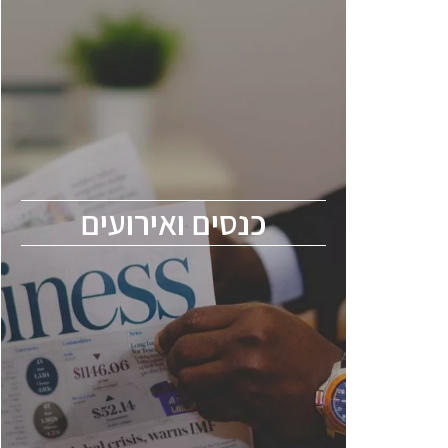
כנסים ואירועים
כנס ChipEx2026 יערך ב-12-13 במאי, 2026.
הכנס מיועד לכל העוסקים בתעשיית
הסמיקונדקטור כולל מהנדסים, מומחים מקצועיים
ובכירים.
כנסים ואירועים
ChipEx2026 will be held on May 12-13,
2026. The conference is intended for
everyone involved in the semiconductor
industry, including engineers, professional
experts, and senior executives.
לחץ לפרטים