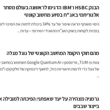
הבנק HSBC ו־IBM הדגימו לראשונה בעולם מסחר
אלגוריתמי באג"ח בסיוע מחשוב קוונטי
ניסוי משותף הראה שיפור של עד 34% ביכולת לחזות את הסיכוי 
בפניות לקוחות בשוק האג"ח התאגידי האירופי – עדות ...
מהם חוקי היקום? המחשב הקוונטי של גוגל מגלה
צוות מ-TUM, פרינסטון ו-Google Quantum AI השתמ
של גוגל כדי לדמות תיאוריות כיול, לחשוף דינמיקה של חלקיקים ו“מח
...
גרמניה מצהירה על יעד שאפתני: הפיכתה למובילה אי
בייצור שבבים