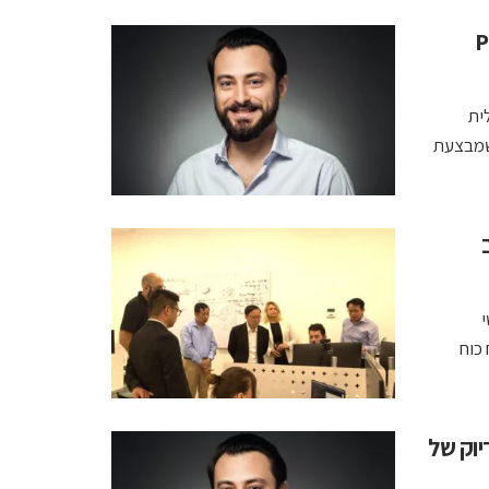
PCB
ית
 שמבצעת
אנשי
 כוח
של Rigetti ברמת דיוק של