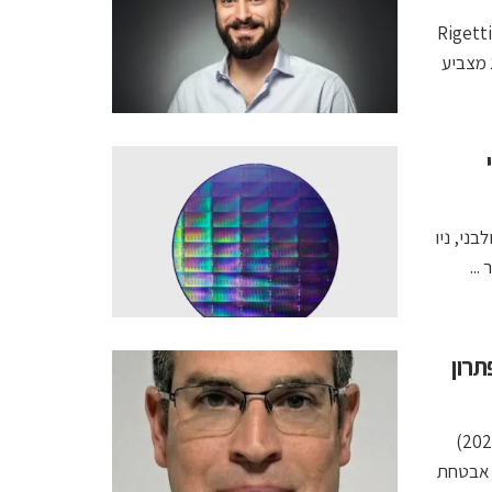
קוונטום מאשינס הישראלית הדגימה הפעלה של מעבד Novera של Rigetti
ישג מצביע
And, שתפעיל באולבני, ניו
 של NVIDIA: תציג ב ChipEx2026 פתרון
במסגרת כנס ChipEx2026 שיערך ביום שלישי הקרוב (12 במאי, 2026)
 אבטחת