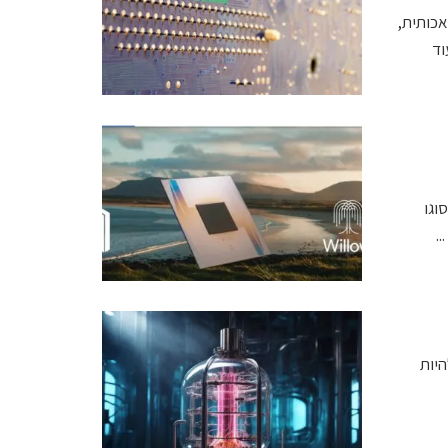
Gigafactori) לבינה מלאכותית,
עוד
שון מסוגו
.
פכו להיות