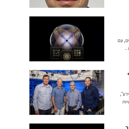
טיים, עם
..
י
דע",
יות
ב