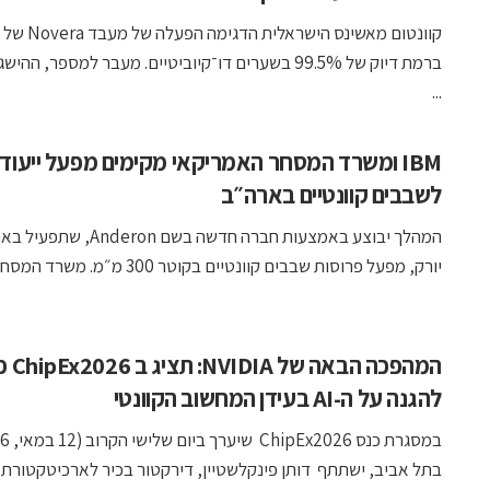
ברמת דיוק של 99.5% בשערים דו־קיוביטיים. מעבר למספר, הה
...
IBM ומשרד המסחר האמריקאי מקימים מפעל ייעודי
לשבבים קוונטיים בארה״ב
המהלך יבוצע באמצעות חברה חדשה בשם eron
יורק, מפעל פרוסות שבבים קוונטיים בקוטר 300 מ״מ. משרד המסחר ...
המהפכה הבאה
להגנה על ה-AI בעידן המחשוב הקוונטי
בתל אביב, ישתתף דותן פינקלשטיין, דירקטור בכיר לארכיטקטורת