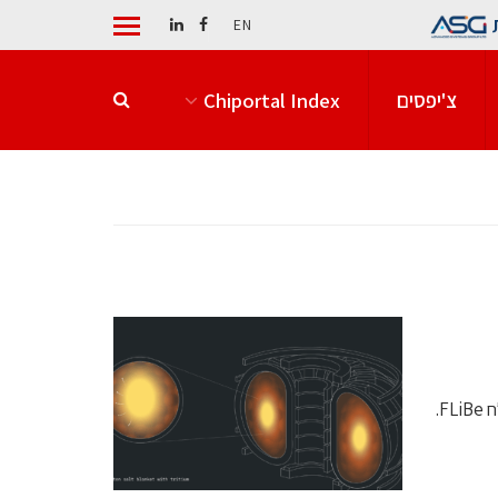
EN
צ'יפסים
Chiportal Index
מעבד Heron r3 שולב עם מחשבי־על בחישוב תשעה צברים של מלח FLiBe.