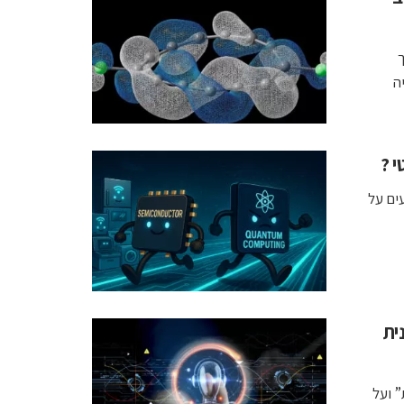
, ETH ציריך
ה
י ?
ים על
זמנית
גבר-קוונטית” ועל