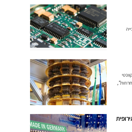
לזכייה
ש במחשב קוונטי
רוזות”,
רופית