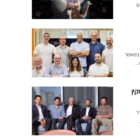
נית; במאמר
ין
נכ״ל