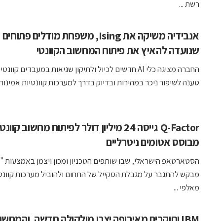
רשת ...
אנבידיה משיקה את Ising, משפחת מודלים פתוחים
שנועדה להאיץ את פיתוח המחשוב הקוונטי
החברה מציגה כלי AI חדשים לכיול ולתיקון שגיאות במעבדים קוונ
טענה לשיפור ניכר במהירות ובדיוק בדרך למערכות קוונטיות אמינות .
Q-Factor גייסה 24 מיליון דולר לפיתוח מחשוב קוונט
מבוסס אטומים ניטרליים
הסטארטאפ הישראלי, שבו שותפים הטכניון ומכון ויצמן באמצעות "י
מבקש להתגבר על מגבלת הסקייל של התחום ולהוביל מערכות קוונט
מאלפי ...
IBM וחוקרים מאירופה יצרו מולקולה חדשה, והמחשו