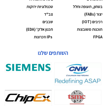
בטחון, תעופה וחלל
‫טכנולוגיות ירוקות‬
‫יצור (‪(FABs‬‬
‫צב"ד‬
‫רכיבים‬ (IOT)
‫שבבים‬
‫תוכנות משובצות‬
‫תכנון אלק' (‪(EDA‬‬
‫‪FPGA‬‬
‫ ‪וזכרונות IPs‬‬
השותפים שלנו