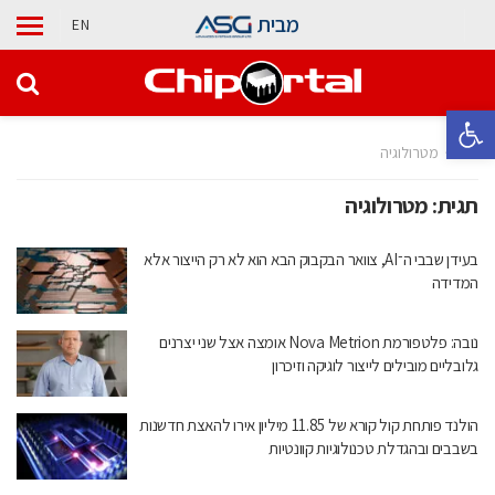
מבית
EN
פתח סרגל נגישות
בית
מטרולוגיה
תגית:
מטרולוגיה
בעידן שבבי ה־AI, צוואר הבקבוק הבא הוא לא רק הייצור אלא
המדידה
נובה: פלטפורמת Nova Metrion אומצה אצל שני יצרנים
גלובליים מובילים לייצור לוגיקה וזיכרון
הולנד פותחת קול קורא של 11.85 מיליון אירו להאצת חדשנות
בשבבים ובהגדלת טכנולוגיות קוונטיות