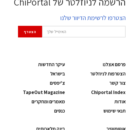
הרשמה לניוזלטר של ChiPortal
הצטרפו לרשימת הדיוור שלנו
פרסם אצלנו
עיקר החדשות
הצטרפות לניוזלטר
בישראל
צור קשר
צ'יפסים
TapeOut Magazine
Chiportal Index
אודות
מאמרים ומחקרים
תנאי שימוש
כנסים
אוטומוטיב
בינה מלאכותית