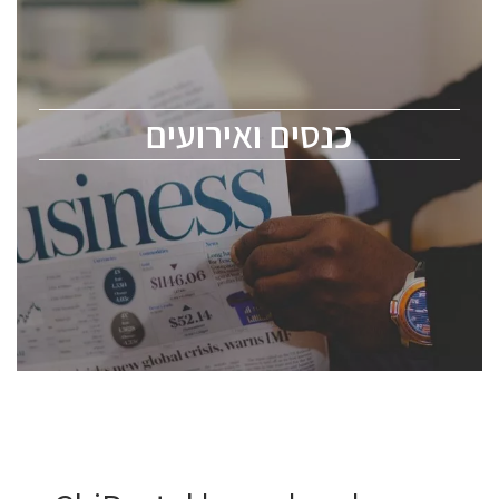
כנס ChipEx2026 יערך ב-12-13 במאי, 2026. הכנס מיועד
לכל העוסקים בתעשיית הסמיקונדקטור כולל מהנדסים,
מומחים מקצועיים ובכירים.
כנסים ואירועים
ChipEx2026 will be held on May 12-13, 2026. The
conference is intended for everyone involved in the
semiconductor industry, including engineers,
professional experts, and senior executives.
לחץ לפרטים