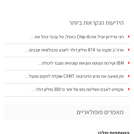
הידיעות הנקראות ביותר
רוני פרידמן יוביל את Chip‑AI באפל; טל ענבר ינהל את…
ארה״ב מקצה עד 874 מיליון דולר לשבע טכנולוגיות שבבים…
IBM וקידמה מציגות תוצאות קוונטיות מעבר ליכולת…
סין מאיצה את מרוץ הזיכרונות: CXMT שוקלת להקים מפעל…
אקסייט לאבס השלימה גיוס של יותר מ־300 מיליון דולר…
מאמרים פופולאריים
השותפים שלנו