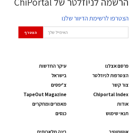
הרשמה לניוזלטר של ChiPortal
הצטרפו לרשימת הדיוור שלנו
פרסם אצלנו
עיקר החדשות
הצטרפות לניוזלטר
בישראל
צור קשר
צ'יפסים
TapeOut Magazine
Chiportal Index
אודות
מאמרים ומחקרים
תנאי שימוש
כנסים
אוטומוטיב
בינה מלאכותית