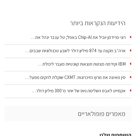
הידיעות הנקראות ביותר
רוני פרידמן יוביל את Chip‑AI באפל; טל ענבר ינהל את…
ארה״ב מקצה עד 874 מיליון דולר לשבע טכנולוגיות שבבים…
IBM וקידמה מציגות תוצאות קוונטיות מעבר ליכולת…
סין מאיצה את מרוץ הזיכרונות: CXMT שוקלת להקים מפעל…
אקסייט לאבס השלימה גיוס של יותר מ־300 מיליון דולר…
מאמרים פופולאריים
השותפים שלנו