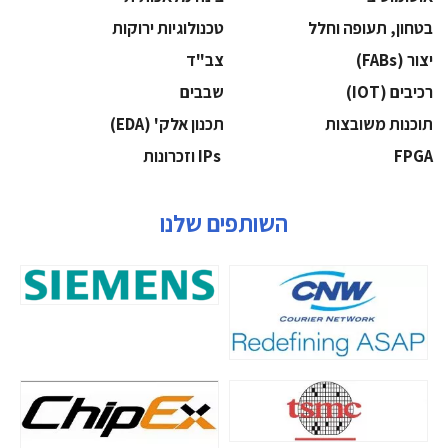
בטחון, תעופה וחלל
‫טכנולוגיות ירוקות‬
‫יצור (‪(FABs‬‬
‫צב"ד‬
‫רכיבים‬ (IOT)
‫שבבים‬
‫תוכנות משובצות‬
‫תכנון אלק' (‪(EDA‬‬
‫‪FPGA‬‬
‫ ‪וזכרונות IPs‬‬
השותפים שלנו