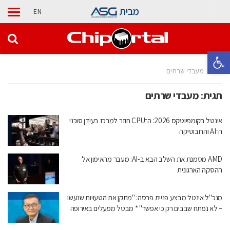
מבית
EN
פתח סרגל נגישות
בית
מעבדי שרתים
תגית:
מעבדי שרתים
אינטל בקומפיוטקס 2026: ה־CPU חוזר למרכז בעידן סוכני
ה־AI והרובוטיקה
AMD מסמנת את השלב הבא ב-AI: מעבר מהאימון אל
ההסקה הארגונית
מנכ"ל אינטל מבצע פניית פרסה: "מתקן את הטעויות שנעשו
– לא נפתח שבבים רק כי אפשר" * מבטל מפעלים באירופה