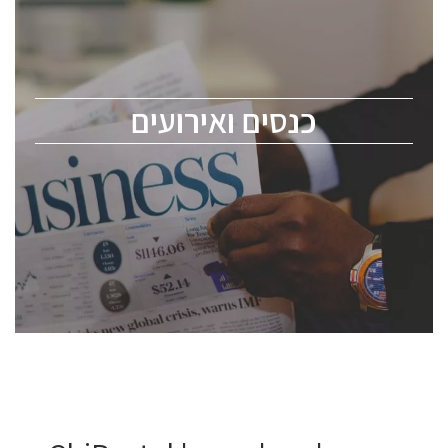
כנס ChipEx2026 יערך ב-12-13 במאי, 2026. הכנס מיועד
לכל העוסקים בתעשיית הסמיקונדקטור כולל מהנדסים,
מומחים מקצועיים ובכירים.
כנסים ואירועים
ChipEx2026 will be held on May 12-13, 2026. The
conference is intended for everyone involved in the
semiconductor industry, including engineers,
professional experts, and senior executives.
לחץ לפרטים