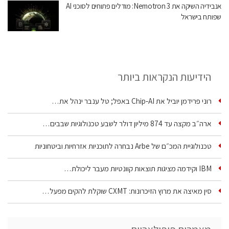
אנבידיה השיקה את Nemotron 3: מודלים פתוחים לסוכני AI
שפותח בישראל
הידיעות הנקראות ביותר
רוני פרידמן יוביל את Chip‑AI באפל; טל ענבר ינהל את…
ארה״ב מקצה עד 874 מיליון דולר לשבע טכנולוגיות שבבים…
טכנולוגיית המכ״ם של Arbe נבחרה לתוכניות אזרחיות וביטחוניות
IBM וקידמה מציגות תוצאות קוונטיות מעבר ליכולת…
סין מאיצה את מרוץ הזיכרונות: CXMT שוקלת להקים מפעל…