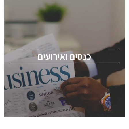
כנסים ואירועים
כנס ChipEx2026 יערך ב-12-13 במאי, 2026. הכנס מיועד
לכל העוסקים בתעשיית הסמיקונדקטור כולל מהנדסים,
מומחים מקצועיים ובכירים.
כנסים ואירועים
ChipEx2026 will be held on May 12-13, 2026. The
conference is intended for everyone involved in the
semiconductor industry, including engineers,
professional experts, and senior executives.
לחץ לפרטים