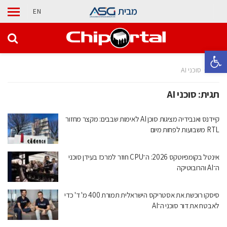
מבית
EN
פתח סרגל נגישות
בית
סוכני AI
תגית:
סוכני AI
קיידנס ואנבידיה מציגות סוכן AI לאימות שבבים: מקצר מחזור
RTL משבועות לפחות מיום
אינטל בקומפיוטקס 2026: ה־CPU חוזר למרכז בעידן סוכני
ה־AI והרובוטיקה
סיסקו רוכשת את אסטריקס הישראלית תמורת 400 מ' ד' כדי
לאבטח את דור סוכני ה־AI