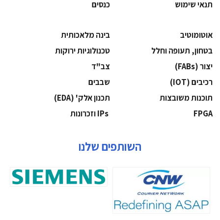
תנאי שימוש
כנסים
אוטומוטיב
בינה מלאכותית
בטחון, תעופה וחלל
‫טכנולוגיות ירוקות‬
‫יצור (‪(FABs‬‬
‫צב"ד‬
‫רכיבים‬ (IOT)
‫שבבים‬
‫תוכנות משובצות‬
‫תכנון אלק' (‪(EDA‬‬
‫‪FPGA‬‬
‫ ‪וזכרונות IPs‬‬
השותפים שלנו