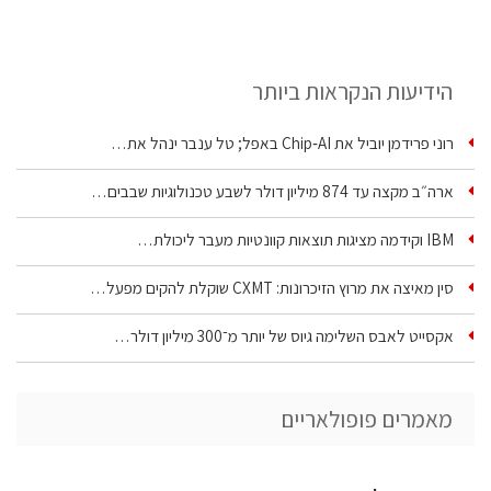
הידיעות הנקראות ביותר
רוני פרידמן יוביל את Chip‑AI באפל; טל ענבר ינהל את…
ארה״ב מקצה עד 874 מיליון דולר לשבע טכנולוגיות שבבים…
IBM וקידמה מציגות תוצאות קוונטיות מעבר ליכולת…
סין מאיצה את מרוץ הזיכרונות: CXMT שוקלת להקים מפעל…
אקסייט לאבס השלימה גיוס של יותר מ־300 מיליון דולר…
מאמרים פופולאריים