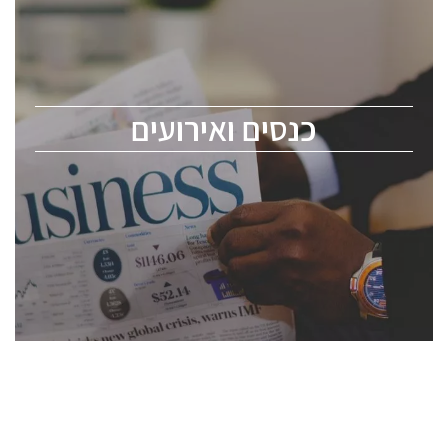
כנס ChipEx2026 יערך ב-12-13 במאי, 2026. הכנס מיועד
לכל העוסקים בתעשיית הסמיקונדקטור כולל מהנדסים,
מומחים מקצועיים ובכירים.
כנסים ואירועים
ChipEx2026 will be held on May 12-13, 2026. The
conference is intended for everyone involved in the
semiconductor industry, including engineers,
professional experts, and senior executives.
לחץ לפרטים