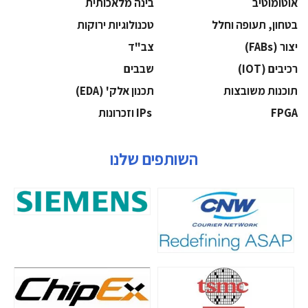
אוטומוטיב
בינה מלאכותית
בטחון, תעופה וחלל
‫טכנולוגיות ירוקות‬
‫יצור (‪(FABs‬‬
‫צב"ד‬
‫רכיבים‬ (IOT)
‫שבבים‬
‫תוכנות משובצות‬
‫תכנון אלק' (‪(EDA‬‬
‫‪FPGA‬‬
‫ ‪וזכרונות IPs‬‬
השותפים שלנו