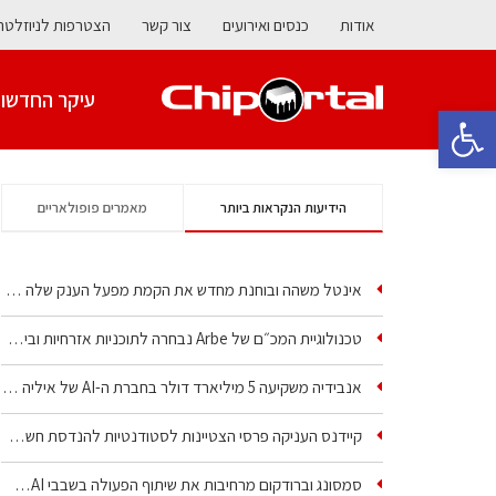
אודות
כנסים ואירועים
צור קשר
הצטרפות לניוזלטר
עיקר החדשו
פתח סרגל נגישות
הידיעות הנקראות ביותר
מאמרים פופולאריים
אינטל משהה ובוחנת מחדש את הקמת מפעל הענק שלה בקריית גת
טכנולוגיית המכ״ם של Arbe נבחרה לתוכניות אזרחיות וביטחוניות
אנבידיה משקיעה 5 מיליארד דולר בחברת ה-AI של איליה סוצקבר
קיידנס העניקה פרסי הצטיינות לסטודנטיות להנדסת חשמל ופיזיקה
סמסונג וברודקום מרחיבות את שיתוף הפעולה בשבבי AI…