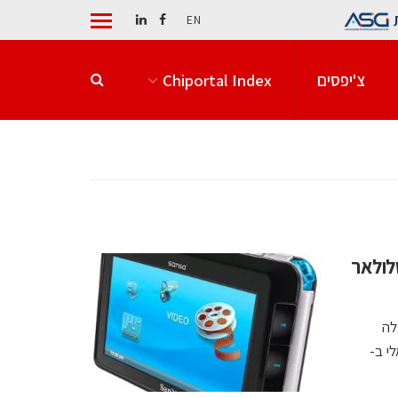
EN
צ'יפסים
Chiportal Index
לולאר
לה
י ב-