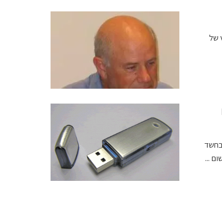
פוך ליועץ של
בחשד