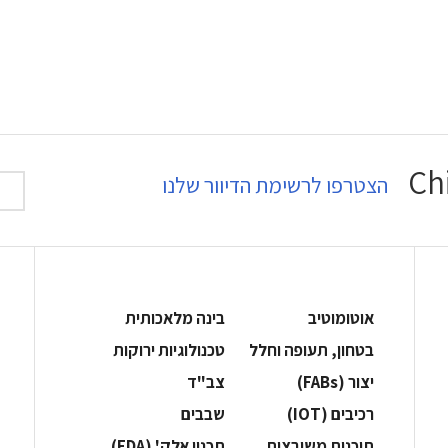
הצטרפו לרשימת הדיוור שלנו
אוטומוטיב
בינה מלאכותית
בטחון, תעופה וחלל
‫טכנולוגיות ירוקות‬
‫יצור (‪(FABs‬‬
‫צב"ד‬
‫רכיבים‬ (IOT)
‫שבבים‬
‫תוכנות משובצות‬
‫תכנון אלק' (‪(EDA‬‬