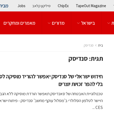
מבית
TapeOut Magazine
ChipEx
סיליקון קלאב
Jobs
ת
בישראל
מדורים
מאמרים ומחקרים
בית
סנדיסק
תגית:
סנדיסק
חידוש ישראלי של סנדיסק יאפשר להוריד מוסיקה לס
בלי להפר זכויות יוצרים
טכנולוגיית האבטחה של סאנדיסק תאפשר הורדת מוסיקה ללא הגב
היישר לטלפון הסלולרי ב'מסלול עוקף מחשב' סנדיסק - פיתוח ישראל
CES ...