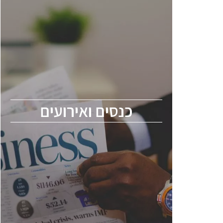
כנסים ואירועים
כנס ChipEx2026 יערך ב-12-13 במאי, 2026.
הכנס מיועד לכל העוסקים בתעשיית
הסמיקונדקטור כולל מהנדסים, מומחים מקצועיים
ובכירים.
כנסים ואירועים
ChipEx2026 will be held on May 12-13,
2026. The conference is intended for
everyone involved in the semiconductor
industry, including engineers, professional
experts, and senior executives.
לחץ לפרטים