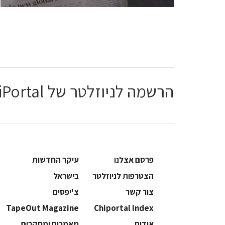
הרשמה לניוזלטר של ChiPortal
פרסם אצלנו
עיקר החדשות
הצטרפות לניוזלטר
בישראל
צור קשר
צ'יפסים
TapeOut Magazine
Chiportal Index
אודות
מאמרים ומחקרים