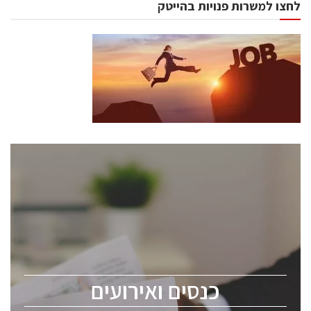
לחצו למשרות פנויות בהייטק
כנסים ואירועים
כנס ChipEx2026 יערך ב-12-13 במאי, 2026. הכנס מיועד
לכל העוסקים בתעשיית הסמיקונדקטור כולל מהנדסים,
מומחים מקצועיים ובכירים.
כנסים ואירועים
ChipEx2026 will be held on May 12-13, 2026. The