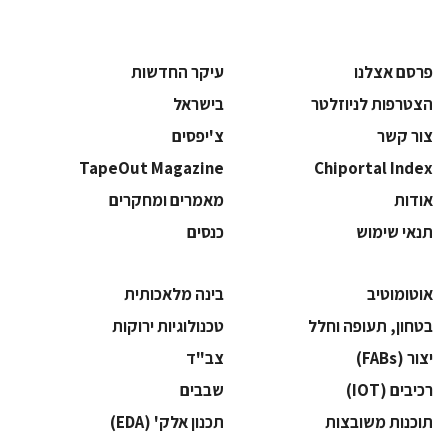
פרסם אצלנו
עיקר החדשות
הצטרפות לניוזלטר
בישראל
צור קשר
צ'יפסים
TapeOut Magazine
Chiportal Index
אודות
מאמרים ומחקרים
תנאי שימוש
כנסים
אוטומוטיב
בינה מלאכותית
בטחון, תעופה וחלל
‫טכנולוגיות ירוקות‬
‫יצור (‪(FABs‬‬
‫צב"ד‬
‫רכיבים‬ (IOT)
‫שבבים‬
‫תוכנות משובצות‬
‫תכנון אלק' (‪(EDA‬‬