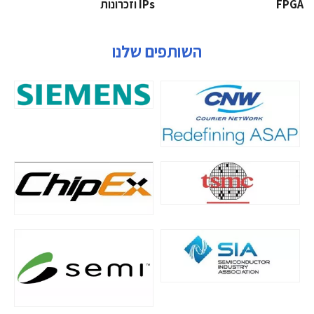
‫‪FPGA‬‬
‫ ‪וזכרונות IPs‬‬
השותפים שלנו