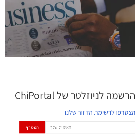
conference is intended for everyone involved in the
semiconductor industry, including engineers,
professional experts, and senior executives.
לחץ לפרטים
הרשמה לניוזלטר של ChiPortal
הצטרפו לרשימת הדיוור שלנו