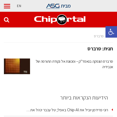
מבית
EN
פתח סרגל נגישות
בית
סרברס
תגית:
סרברס
סרברס הונפקה בנאסד"ק – ומכוונת אל נקודת התורפה של
אנבידיה
הידיעות הנקראות ביותר
רוני פרידמן יוביל את Chip‑AI באפל; טל ענבר ינהל את…