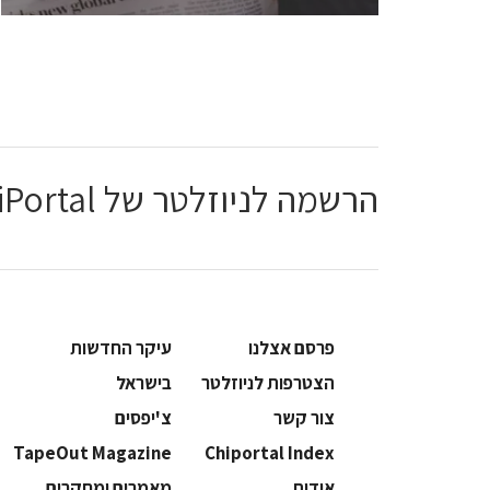
הרשמה לניוזלטר של ChiPortal
פרסם אצלנו
עיקר החדשות
הצטרפות לניוזלטר
בישראל
צור קשר
צ'יפסים
TapeOut Magazine
Chiportal Index
אודות
מאמרים ומחקרים