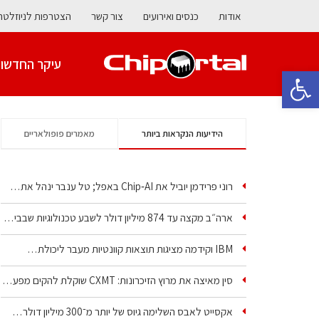
אודות
כנסים ואירועים
צור קשר
הצטרפות לניוזלטר
עיקר החדשו
פתח סרגל נגישות
הידיעות הנקראות ביותר
מאמרים פופולאריים
רוני פרידמן יוביל את Chip‑AI באפל; טל ענבר ינהל את…
ארה״ב מקצה עד 874 מיליון דולר לשבע טכנולוגיות שבבים…
IBM וקידמה מציגות תוצאות קוונטיות מעבר ליכולת…
סין מאיצה את מרוץ הזיכרונות: CXMT שוקלת להקים מפעל…
אקסייט לאבס השלימה גיוס של יותר מ־300 מיליון דולר…