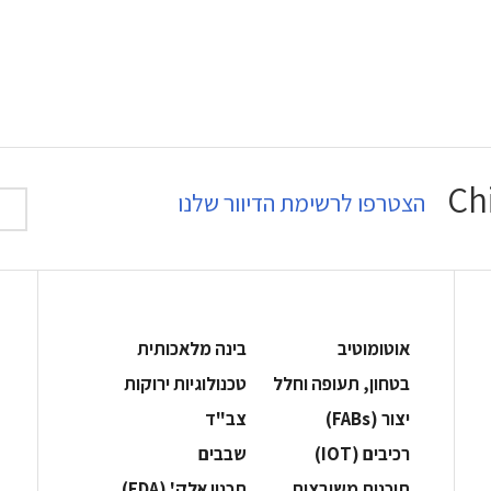
הצטרפו לרשימת הדיוור שלנו
אוטומוטיב
בינה מלאכותית
בטחון, תעופה וחלל
‫טכנולוגיות ירוקות‬
‫יצור (‪(FABs‬‬
‫צב"ד‬
‫רכיבים‬ (IOT)
‫שבבים‬
‫תוכנות משובצות‬
‫תכנון אלק' (‪(EDA‬‬