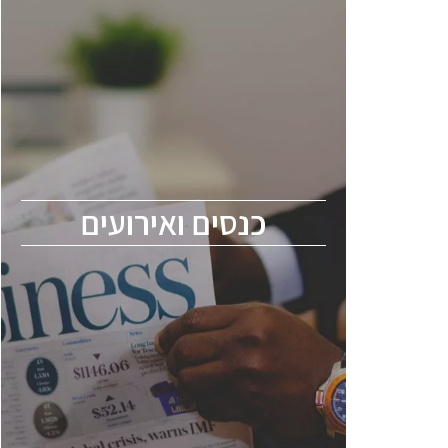
כנסים ואירועים
כנס ChipEx2026 יערך ב-12-13 במאי, 2026.
הכנס מיועד לכל העוסקים בתעשיית
הסמיקונדקטור כולל מהנדסים, מומחים מקצועיים
ובכירים.
כנסים ואירועים
ChipEx2026 will be held on May 12-13,
2026. The conference is intended for
everyone involved in the semiconductor
industry, including engineers, professional
experts, and senior executives.
לחץ לפרטים