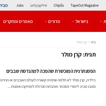
מבית
TapeOut Magazine
ChipEx
סיליקון קלאב
Jobs
ת
בישראל
מדורים
מאמרים ומחקרים
בית
קרן מולר
תגית:
קרן מולר
הפסנתרנית המוכשרת שהפכה למהנדסת שבבים
כילדה, קרן מולר לא חלמה שתהיה קשורה לעולם השבבים או ההייטק.
נסובו סביב לימודי פסנתר ואהבתה הגדולה למוזיקה ואמנות. ...