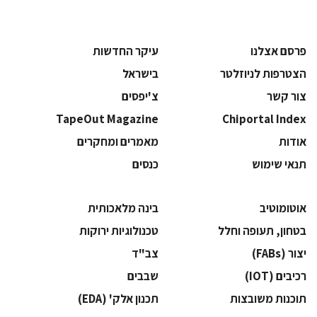
פרסם אצלנו
עיקר החדשות
הצטרפות לניוזלטר
בישראל
צור קשר
צ'יפסים
TapeOut Magazine
Chiportal Index
אודות
מאמרים ומחקרים
תנאי שימוש
כנסים
אוטומוטיב
בינה מלאכותית
בטחון, תעופה וחלל
‫טכנולוגיות ירוקות‬
‫יצור (‪(FABs‬‬
‫צב"ד‬
‫רכיבים‬ (IOT)
‫שבבים‬
‫תוכנות משובצות‬
‫תכנון אלק' (‪(EDA‬‬