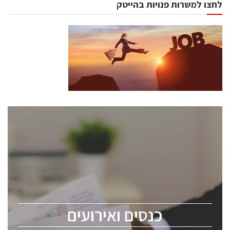
לחצו למשרות פנויות בהייטק
כנסים ואירועים
כנס ChipEx2026 יערך ב-12-13 במאי, 2026. הכנס מיועד
לכל העוסקים בתעשיית הסמיקונדקטור כולל מהנדסים,
מומחים מקצועיים ובכירים.
כנסים ואירועים
ChipEx2026 will be held on May 12-13, 2026. The