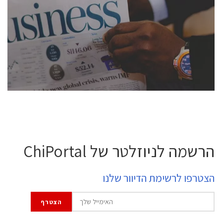
conference is intended for everyone involved in the
semiconductor industry, including engineers,
professional experts, and senior executives.
לחץ לפרטים
הרשמה לניוזלטר של ChiPortal
הצטרפו לרשימת הדיוור שלנו