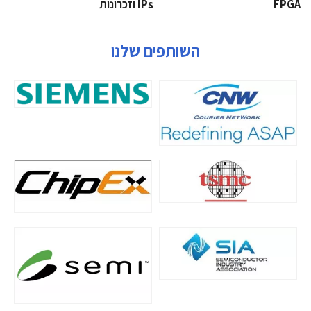
‫‪FPGA‬‬
‫ ‪וזכרונות IPs‬‬
השותפים שלנו