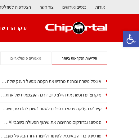
אודות
כנסים ואירועים
צור קשר
הצטרפות לניוזלטר
עיקר החדשו
פתח סרגל נגישות
הידיעות הנקראות ביותר
מאמרים פופולאריים
אינטל משהה ובוחנת מחדש את הקמת מפעל הענק שלה בקריית גת
מיקרוצ’יפ רוכשת את היילו: סיום דרכה העצמאית של אחת…
קיידנס העניקה פרסי הצטיינות לסטודנטיות להנדסת חשמל ופיזיקה
סמסונג וברודקום מרחיבות את שיתוף הפעולה בשבבי AI…
פורטינט בחרה באינטל לפיתוח ולייצור הדור הבא של מעבדי…