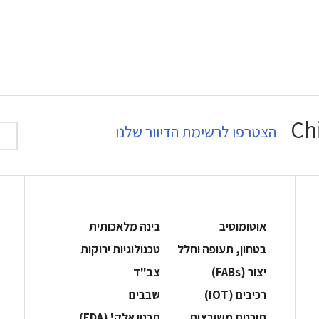
הצטרפו לרשימת הדיוור שלנו
אוטומוטיב
בינה מלאכותית
בטחון, תעופה וחלל
‫טכנולוגיות ירוקות‬
‫יצור (‪(FABs‬‬
‫צב"ד‬
‫רכיבים‬ (IOT)
‫שבבים‬
‫תוכנות משובצות‬
‫תכנון אלק' (‪(EDA‬‬