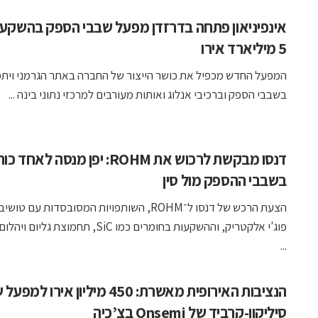
אינפיניאון פתחה בדרזדן מפעל שבבי הספק בהשקע
5 מיליארד אירו
המפעל החדש מכפיל את כושר הייצור של החברה באתר הגרמני וית
בשבבי הספק וברכיבי אנלוג ואותות מעורבים למרכזי נתוני בינה ...
דנסו מבקשת לרכוש את ROHM: יפן מנסה לאחד 
בשבבי ההספק מול סין
הצעת הרכש של דנסו ל־ROHM, השותפויות המסובסדות עם טו
פוג'י אלקטריק, וההשקעות בחומרים כמו SiC, תחמוצת 
...
הנציבות האירופית מאשרת: 450 מיליון אירו ל
סיליקון-קרביד של Onsemi בצ’כיה