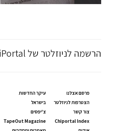
הרשמה לניוזלטר של ChiPortal
פרסם אצלנו
עיקר החדשות
הצטרפות לניוזלטר
בישראל
צור קשר
צ'יפסים
TapeOut Magazine
Chiportal Index
אודות
מאמרים ומחקרים