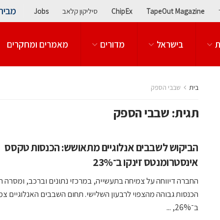
מבית
TapeOut Magazine
ChipEx
סיליקון קלאב
Jobs
ת
בישראל
מדורים
מאמרים ומחקרים
בית
שבבי הספק
תגית:
שבבי הספק
הביקוש לשבבים אנלוגיים מתאושש: הכנסות טקסס
אינסטרומנטס זינקו ב־23%
החברה דיווחה על צמיחה בתעשייה, במרכזי נתונים וברכב, ומסרה ת
הכנסות גבוהה מהצפוי לרבעון השלישי. תחום השבבים האנלוגיים צמ
ב־26%, ...