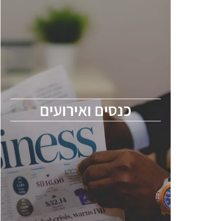
כנסים ואירועים
כנס ChipEx2026 יערך ב-12-13 במאי, 2026.
הכנס מיועד לכל העוסקים בתעשיית
הסמיקונדקטור כולל מהנדסים, מומחים מקצועיים
ובכירים.
כנסים ואירועים
ChipEx2026 will be held on May 12-13,
2026. The conference is intended for
everyone involved in the semiconductor
industry, including engineers, professional
experts, and senior executives.
לחץ לפרטים