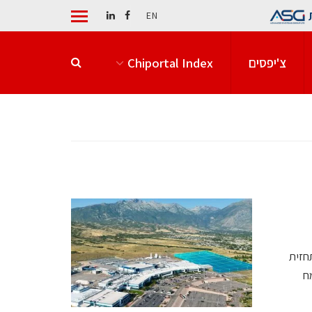
EN
צ'יפסים
Chiportal Index
חזית
ח