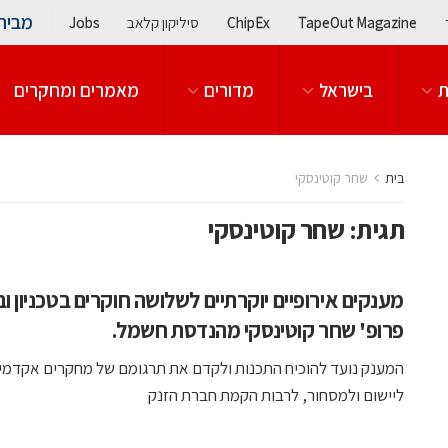
מבית
TapeOut Magazine
ChipEx
סיליקון קלאב
Jobs
ת
בישראל
מדורים
מאמרים ומחקרים
בית
שחר קוטינסקי
תגית:
שחר קוטינסקי
מענקים אירופיים יוקרתיים לשלושה חוקרים בטכניון ו
פרופ' שחר קוטינסקי מהנדסת חשמל.
המענק נועד להוכיח התכנות ולקדם את תרגומם של מחקרים אקדמי
ליישום ולמסחור, לרבות הקמת חברת הזנק