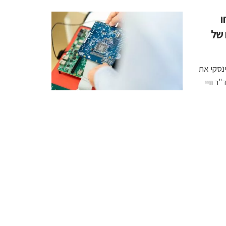
ו
 של
גים פרופ' קוטינסקי את
ר וויי