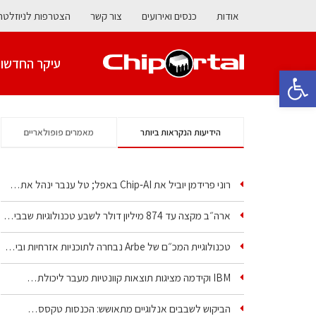
אודות
כנסים ואירועים
צור קשר
הצטרפות לניוזלטר
עיקר החדשו
פתח סרגל נגישות
הידיעות הנקראות ביותר
מאמרים פופולאריים
רוני פרידמן יוביל את Chip‑AI באפל; טל ענבר ינהל את…
ארה״ב מקצה עד 874 מיליון דולר לשבע טכנולוגיות שבבים…
טכנולוגיית המכ״ם של Arbe נבחרה לתוכניות אזרחיות וביטחוניות
IBM וקידמה מציגות תוצאות קוונטיות מעבר ליכולת…
הביקוש לשבבים אנלוגיים מתאושש: הכנסות טקסס…