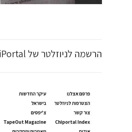
הרשמה לניוזלטר של ChiPortal
פרסם אצלנו
עיקר החדשות
הצטרפות לניוזלטר
בישראל
צור קשר
צ'יפסים
TapeOut Magazine
Chiportal Index
אודות
מאמרים ומחקרים