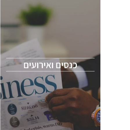
כנסים ואירועים
כנס ChipEx2026 יערך ב-12-13 במאי, 2026.
הכנס מיועד לכל העוסקים בתעשיית
הסמיקונדקטור כולל מהנדסים, מומחים מקצועיים
ובכירים.
כנסים ואירועים
ChipEx2026 will be held on May 12-13,
2026. The conference is intended for
everyone involved in the semiconductor
industry, including engineers, professional
experts, and senior executives.
לחץ לפרטים