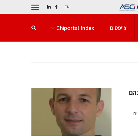
EN
צ'יפסים
Chiportal Index
בהם
ים