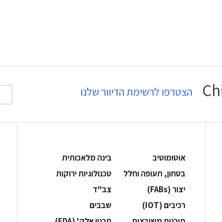
הצטרפו לרשימת הדיוור שלנו
אוטומוטיב
בינה מלאכותית
בטחון, תעופה וחלל
‫טכנולוגיות ירוקות‬
‫יצור (‪(FABs‬‬
‫צב"ד‬
‫רכיבים‬ (IOT)
‫שבבים‬
‫תוכנות משובצות‬
‫תכנון אלק' (‪(EDA‬‬