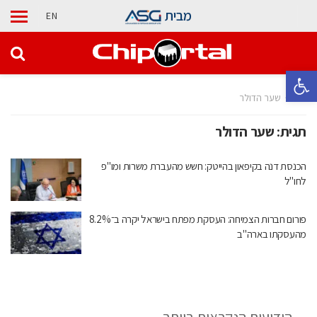
מבית
EN
פתח סרגל נגישות
בית
שער הדולר
תגית:
שער הדולר
הכנסת דנה בקיפאון בהייטק: חשש מהעברת משרות ומו"פ
לחו"ל
פורום חברות הצמיחה: העסקת מפתח בישראל יקרה ב־8.2%
מהעסקתו בארה"ב