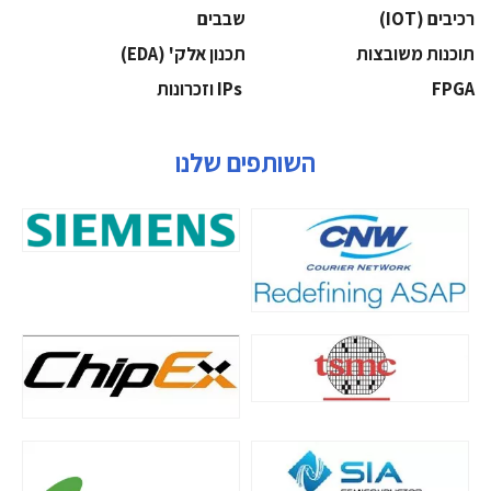
‫רכיבים‬ (IOT)
‫שבבים‬
‫תוכנות משובצות‬
‫תכנון אלק' (‪(EDA‬‬
‫‪FPGA‬‬
‫ ‪וזכרונות IPs‬‬
השותפים שלנו