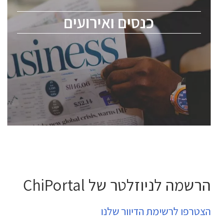
מומחים מקצועיים ובכירים.
כנסים ואירועים
ChipEx2026 will be held on May 12-13, 2026. The
conference is intended for everyone involved in the
semiconductor industry, including engineers,
professional experts, and senior executives.
לחץ לפרטים
הרשמה לניוזלטר של ChiPortal
הצטרפו לרשימת הדיוור שלנו