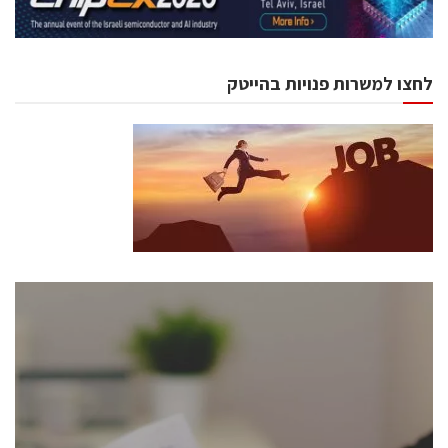
לחצו למשרות פנויות בהייטק
כנסים ואירועים
כנס ChipEx2026 יערך ב-12-13 במאי, 2026. הכנס מיועד
לכל העוסקים בתעשיית הסמיקונדקטור כולל מהנדסים,