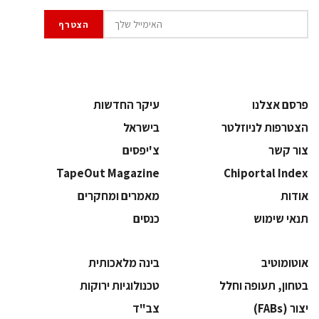
פרסם אצלנו
עיקר החדשות
הצטרפות לניוזלטר
בישראל
צור קשר
צ'יפסים
TapeOut Magazine
Chiportal Index
אודות
מאמרים ומחקרים
תנאי שימוש
כנסים
אוטומוטיב
בינה מלאכותית
בטחון, תעופה וחלל
‫טכנולוגיות ירוקות‬
‫יצור (‪(FABs‬‬
‫צב"ד‬