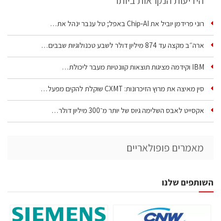
הידיעות הנקראות ביותר
רוני פרידמן יוביל את Chip‑AI באפל; טל ענבר ינהל את…
ארה״ב מקצה עד 874 מיליון דולר לשבע טכנולוגיות שבבים…
IBM וקידמה מציגות תוצאות קוונטיות מעבר ליכולת…
סין מאיצה את מרוץ הזיכרונות: CXMT שוקלת להקים מפעל…
אקסייט לאבס השלימה גיוס של יותר מ־300 מיליון דולר…
מאמרים פופולאריים
השותפים שלנו