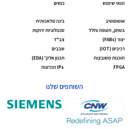
תנאי שימוש
כנסים
אוטומוטיב
בינה מלאכותית
בטחון, תעופה וחלל
‫טכנולוגיות ירוקות‬
‫יצור (‪(FABs‬‬
‫צב"ד‬
‫רכיבים‬ (IOT)
‫שבבים‬
‫תוכנות משובצות‬
‫תכנון אלק' (‪(EDA‬‬
‫‪FPGA‬‬
‫ ‪וזכרונות IPs‬‬
השותפים שלנו