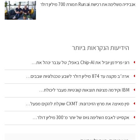
אנבידיה משלימה את רכישת Run:ai תמורת 700 מיליון דולר
הידיעות הנקראות ביותר
רוני פרידמן יוביל את Chip‑AI באפל; טל ענבר ינהל את…
ארה״ב מקצה עד 874 מיליון דולר לשבע טכנולוגיות שבבים…
IBM וקידמה מציגות תוצאות קוונטיות מעבר ליכולת…
סין מאיצה את מרוץ הזיכרונות: CXMT שוקלת להקים מפעל…
אקסייט לאבס השלימה גיוס של יותר מ־300 מיליון דולר…