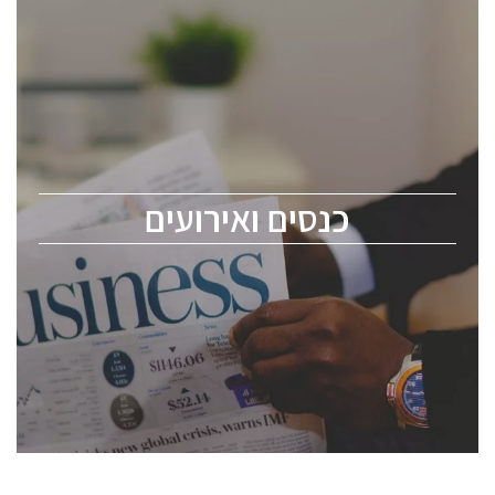
כנסים ואירועים
כנס ChipEx2026 יערך ב-12-13 במאי, 2026. הכנס מיועד
לכל העוסקים בתעשיית הסמיקונדקטור כולל מהנדסים,
מומחים מקצועיים ובכירים.
כנסים ואירועים
ChipEx2026 will be held on May 12-13, 2026. The
conference is intended for everyone involved in the
semiconductor industry, including engineers,
professional experts, and senior executives.
לחץ לפרטים