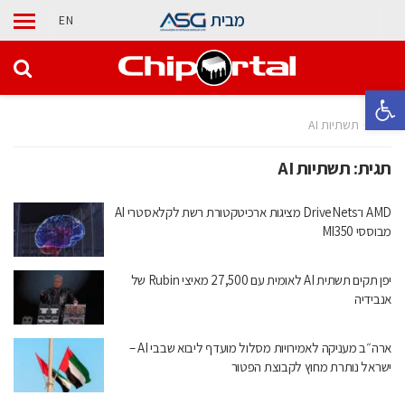
מבית
EN
פתח סרגל נגישות
בית
תשתיות AI
תגית:
תשתיות AI
AMD ו־DriveNets מציגות ארכיטקטורת רשת לקלאסטרי AI
מבוססי MI350
יפן תקים תשתית AI לאומית עם 27,500 מאיצי Rubin של
אנבידיה
ארה״ב מעניקה לאמירויות מסלול מועדף ליבוא שבבי AI –
ישראל נותרת מחוץ לקבוצת הפטור