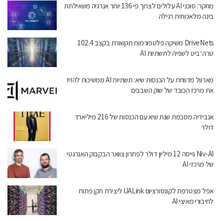
מחקר: סוכני AI עלולים לצרוך פי 136 יותר אנרגיה משאילתת
בינה מלאכותית רגילה
DriveNets משיקה פלטפורמות תקשורת בקצב 102.4
טרה־ביט לשנייה לתשתיות AI
מארוול מדווחת על הכנסות שיא: תשתיות AI ממשיכות להזיז
את מרכז הכובד של שוק השבבים
אנבידיה מסכמת שנת שיא עם הכנסות של 216 מיליארד
דולר
Niv-AI גייסה 12 מיליון דולר לפתרון צוואר הבקבוק האנרגטי
של מרכזי AI
אפל מצטרפת לקונסורציום UALink ליצירת תקן פתוח
לחיבורי מאיצי AI