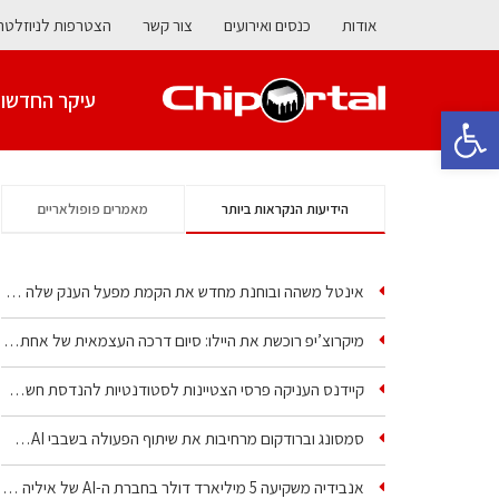
אודות
כנסים ואירועים
צור קשר
הצטרפות לניוזלטר
עיקר החדשו
פתח סרגל נגישות
הידיעות הנקראות ביותר
מאמרים פופולאריים
אינטל משהה ובוחנת מחדש את הקמת מפעל הענק שלה בקריית גת
מיקרוצ’יפ רוכשת את היילו: סיום דרכה העצמאית של אחת…
קיידנס העניקה פרסי הצטיינות לסטודנטיות להנדסת חשמל ופיזיקה
סמסונג וברודקום מרחיבות את שיתוף הפעולה בשבבי AI…
אנבידיה משקיעה 5 מיליארד דולר בחברת ה-AI של איליה סוצקבר