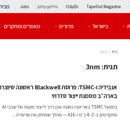
מבית
TapeOut Magazine
ChipEx
סיליקון קלאב
Jobs
ת
בישראל
מדורים
מאמרים ומחקרים
בית
3nm
תגית:
3nm
אנבידיה ו-TSMC: פרוסת Blackwell ראשונה שיוצ
בארה״ב מסמנת ייצור סדרתי
במפעל TSMC באריזונה נחגגה אבן דרך לייצור מקומי של שבבי AI
מתקדמים ב-2–4 נ״מ ו-A16 — מהלך שמחזק את שרשרת ...