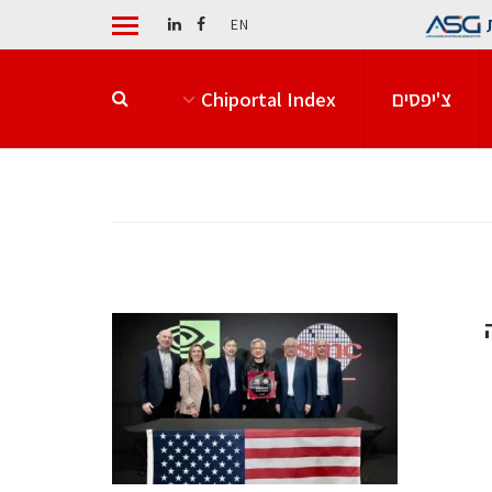
EN
צ'יפסים
Chiportal Index
רה