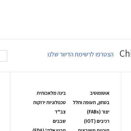
הצטרפו לרשימת הדיוור שלנו
אוטומוטיב
בינה מלאכותית
בטחון, תעופה וחלל
‫טכנולוגיות ירוקות‬
‫יצור (‪(FABs‬‬
‫צב"ד‬
‫רכיבים‬ (IOT)
‫שבבים‬
‫תוכנות משובצות‬
‫תכנון אלק' (‪(EDA‬‬