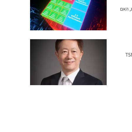
, האם
לארח את ד"ר מרק ליו, יו"ר חברת TSMC