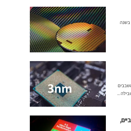
 בשנה
השבבים
לה ...
מטיביים,