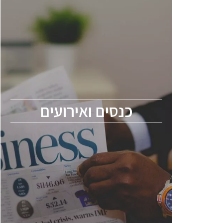
כנסים ואירועים
כנס ChipEx2026 יערך ב-12-13 במאי, 2026.
הכנס מיועד לכל העוסקים בתעשיית
הסמיקונדקטור כולל מהנדסים, מומחים מקצועיים
ובכירים.
כנסים ואירועים
ChipEx2026 will be held on May 12-13,
2026. The conference is intended for
everyone involved in the semiconductor
industry, including engineers, professional
experts, and senior executives.
לחץ לפרטים