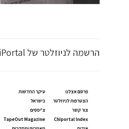
הרשמה לניוזלטר של ChiPortal
פרסם אצלנו
עיקר החדשות
הצטרפות לניוזלטר
בישראל
צור קשר
צ'יפסים
TapeOut Magazine
Chiportal Index
אודות
מאמרים ומחקרים