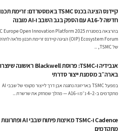
קיידנס הציגה בכנס TSMC באמסטרדם: זרימת תכנון
חדשה ל-A16 עם הספק בגב השבב ו-AI מובנה
בהרצאה במסגרת 2025 urope Open Innovation Platform
של TSMC, ...
אנבידיה ו-TSMC: פרוסת Blackwell ראשונה שיוצ
בארה״ב מסמנת ייצור סדרתי
במפעל TSMC באריזונה נחגגה אבן דרך לייצור מקומי של שבבי AI
מתקדמים ב-2–4 נ״מ ו-A16 — מהלך שמחזק את שרשרת ...
Cadence ו-TSMC מאיצות פיתוח שבב
מתקדמים