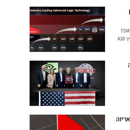
TSMC E
(OIP) Ecosystem Forum הציגה קיידנס זרימת תכנון מלאה לתהליך A16
רה
י AI ופתרונות אריזה