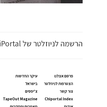
הרשמה לניוזלטר של ChiPortal
פרסם אצלנו
עיקר החדשות
הצטרפות לניוזלטר
בישראל
צור קשר
צ'יפסים
TapeOut Magazine
Chiportal Index
אודות
מאמרים ומחקרים