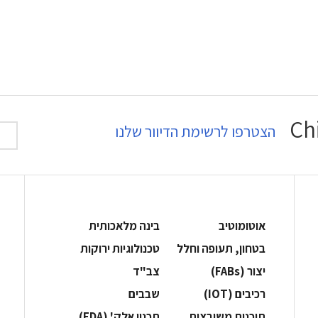
הצטרפו לרשימת הדיוור שלנו
אוטומוטיב
בינה מלאכותית
בטחון, תעופה וחלל
‫טכנולוגיות ירוקות‬
‫יצור (‪(FABs‬‬
‫צב"ד‬
‫רכיבים‬ (IOT)
‫שבבים‬
‫תוכנות משובצות‬
‫תכנון אלק' (‪(EDA‬‬