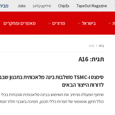
מבית
TapeOut Magazine
ChipEx
סיליקון קלאב
Jobs
ת
בישראל
מדורים
מאמרים ומחקרים
בית
A16
תגית:
A16
סימנס ו-TSMC משלבות בינה מלאכותית בתכנון שב
לדורות הייצור הבאים
כולל תיקון אוטומטי של הפרות כללי תכנון, תמיכה בשבבי תלת־ממד .