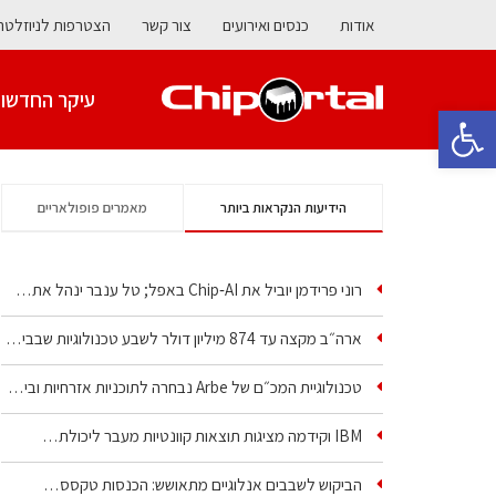
אודות
כנסים ואירועים
צור קשר
הצטרפות לניוזלטר
עיקר החדשו
פתח סרגל נגישות
הידיעות הנקראות ביותר
מאמרים פופולאריים
רוני פרידמן יוביל את Chip‑AI באפל; טל ענבר ינהל את…
ארה״ב מקצה עד 874 מיליון דולר לשבע טכנולוגיות שבבים…
טכנולוגיית המכ״ם של Arbe נבחרה לתוכניות אזרחיות וביטחוניות
IBM וקידמה מציגות תוצאות קוונטיות מעבר ליכולת…
הביקוש לשבבים אנלוגיים מתאושש: הכנסות טקסס…