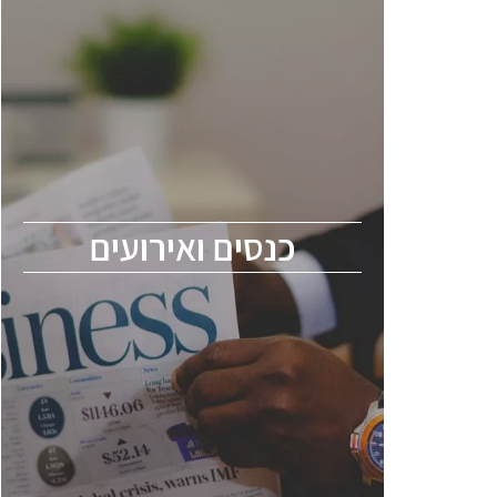
כנסים ואירועים
כנס ChipEx2026 יערך ב-12-13 במאי, 2026.
הכנס מיועד לכל העוסקים בתעשיית
הסמיקונדקטור כולל מהנדסים, מומחים מקצועיים
ובכירים.
כנסים ואירועים
ChipEx2026 will be held on May 12-13,
2026. The conference is intended for
everyone involved in the semiconductor
industry, including engineers, professional
experts, and senior executives.
לחץ לפרטים