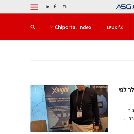
EN
צ'יפסים
Chiportal Index
ר מ־300 מיליון דולר לפי
בוה
 ...