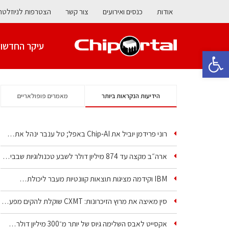
אודות
כנסים ואירועים
צור קשר
הצטרפות לניוזלטר
עיקר החדשו
פתח סרגל נגישות
הידיעות הנקראות ביותר
מאמרים פופולאריים
רוני פרידמן יוביל את Chip‑AI באפל; טל ענבר ינהל את…
ארה״ב מקצה עד 874 מיליון דולר לשבע טכנולוגיות שבבים…
IBM וקידמה מציגות תוצאות קוונטיות מעבר ליכולת…
סין מאיצה את מרוץ הזיכרונות: CXMT שוקלת להקים מפעל…
אקסייט לאבס השלימה גיוס של יותר מ־300 מיליון דולר…