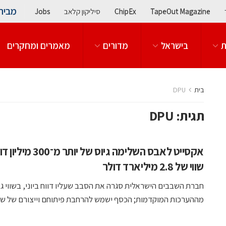
מבית
TapeOut Magazine
ChipEx
סיליקון קלאב
Jobs
ת
בישראל
מדורים
מאמרים ומחקרים
בית
DPU
תגית:
DPU
אקסייט לאבס השלימה גיוס של יות
שווי של 2.8 מיליארד דולר
חברת השבבים הישראלית סגרה את הסבב שעליו דווח ביוני, בשווי ג
מההערכות המוקדמות; הכסף ישמש להרחבת פיתוחם וייצורם של שבבי