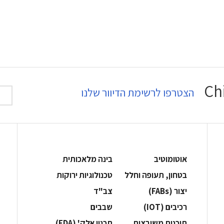
הצטרפו לרשימת הדיוור שלנו
אוטומוטיב
בינה מלאכותית
בטחון, תעופה וחלל
‫טכנולוגיות ירוקות‬
‫יצור (‪(FABs‬‬
‫צב"ד‬
‫רכיבים‬ (IOT)
‫שבבים‬
‫תוכנות משובצות‬
‫תכנון אלק' (‪(EDA‬‬