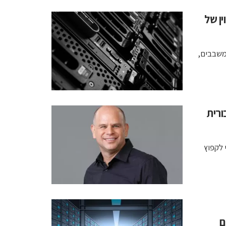
ם מייצגים מעל 95% משווין של
שרת AI מתקדם מגיע משבבים,
ורית
 לקפוץ
ם