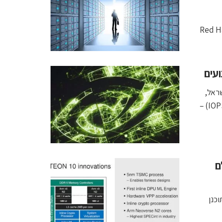
חד עם VMware, חברת התקשורת אריקסון ועם Red Hat
ישראל,
רשמה שיא ביצועים של כל הזמנים: 41.5 מיליון פעולות קלט/פלט (IOPS) –
בעולם
יגה את המעבד DPU OCTEON 10 שתוכנן