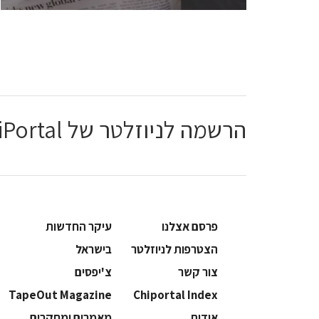
הרשמה לניוזלטר של ChiPortal
פרסם אצלנו
עיקר החדשות
הצטרפות לניוזלטר
בישראל
צור קשר
צ'יפסים
TapeOut Magazine
Chiportal Index
אודות
מאמרים ומחקרים