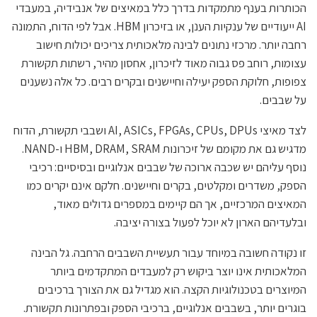
הכותרות בענף מתמקדות בדרך כלל במאיצים של אנבידיה, במעבדי
AI ייעודיים של ענקיות הענן, או בזיכרון HBM. אבל לפי הדוח, התמונה
רחבה יותר. מרכזי נתונים לבינה מלאכותית צריכים יכולות חישוב
עצומות, רוחב פס גבוה מאוד לזיכרון, אחסון מהיר, רשתות תקשורת
צפופות, חלוקת הספק יעילה וחיישנים ובקרים רבים. כל אלה נשענים
על שבבים.
לצד מאיצי AI, ASICs, FPGAs, CPUs, DPUs ושבבי תקשורת, הדוח
מדגיש גם את מקומם של זיכרונות HBM, DRAM, SRAM ו-NAND.
נוסף עליהם יש שכבה ארוכה של שבבים אנלוגיים ובסיסיים: רכיבי
הספק, משדרים ומקלטים, בקרים וחיישנים. חלקם אינם יקרים כמו
המאיצים המרכזיים, אך הם קיימים במספרים גדולים מאוד,
ובלעדיהם הארון לא יוכל לפעול בצורה יציבה.
זו נקודה חשובה במיוחד עבור תעשיית השבבים הרחבה. גל הבינה
המלאכותית אינו יוצר ביקוש רק למעבדים המתקדמים ביותר
המיוצרים בטכנולוגיות הקצה. הוא מגדיל גם את הצורך ברכיבים
בוגרים יותר, בשבבים אנלוגיים, ברכיבי הספק ובפתרונות תקשורת.