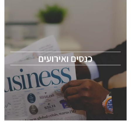
כנסים ואירועים
כנס ChipEx2026 יערך ב-12-13 במאי, 2026. הכנס מיועד
לכל העוסקים בתעשיית הסמיקונדקטור כולל מהנדסים,
מומחים מקצועיים ובכירים.
כנסים ואירועים
ChipEx2026 will be held on May 12-13, 2026. The
conference is intended for everyone involved in the
semiconductor industry, including engineers,
professional experts, and senior executives.
לחץ לפרטים