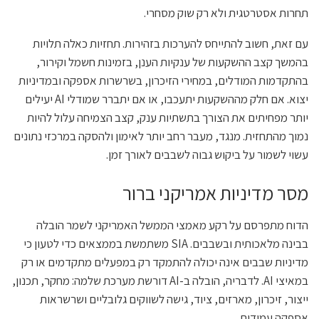
תחרות אסטרטגית ולא רק שוק מסחרי.
עם זאת, חשוב להתייחס להערכות בזהירות. תחזיות כאלה תלויות
בהמשך קצב ההשקעות של ענקיות הענן, בזמינות חשמל וקירור,
בהתקדמות המודלים, במחירי הזיכרון, בשרשרות אספקה ובמדיניות
יצוא. אם חלק מההשקעות יתעכבו, או אם יתברר שמודלי AI יעילים
יותר מפחיתים את הצורך בתשתיות ענק, קצב הצמיחה עלול להיות
נמוך מהתחזית. מנגד, מעבר רחב יותר לאימון ולהסקה במרכזי נתונים
עשוי לשמור על ביקוש גבוה לשבבים לאורך זמן.
מסר מדיניות אמריקני ברור
הדוח מתפרסם על רקע מאמצי הממשל האמריקני לשמר הובלה
בבינה מלאכותית ובשבבים. SIA משתמשת בממצאים כדי לטעון כי
מדיניות שבבים אינה יכולה להתמקד רק במפעלים מתקדמים או רק
במאיצי AI. לדבריה, הובלה ב-AI דורשת מערכת שלמה: מחקר, תכנון,
ייצור, זיכרון, מארזים, ציוד, גישה לשווקים גלובליים ושרשראות
אספקה עמידות.