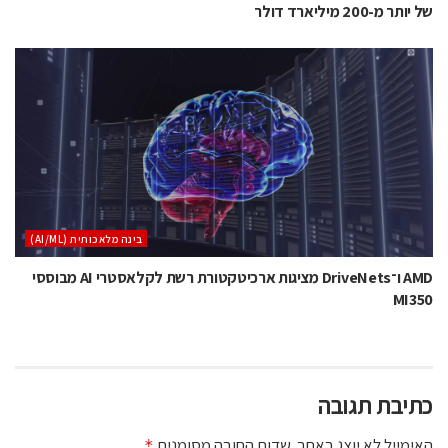
של יותר מ-200 מיליארד דולר
בינה מלאכותית (AI/ML)
AMD ו־DriveNets מציגות ארכיטקטורת רשת לקלאסטרי AI מבוססי
MI350
כתיבת תגובה
האימייל לא יוצג באתר.
שדות החובה מסומנים
*