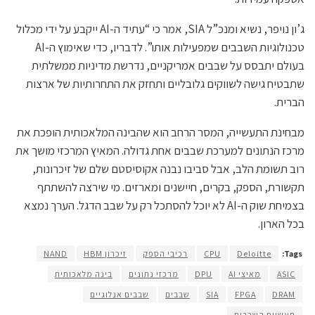
ג’ון נויפר, נשיא ומנכ”ל SIA, אמר כי “עתיד ה-AI ייקבע על ידי מכלול
טכנולוגיות השבבים שמפעילות אותו”. לדבריו, כדי שאימוץ ה-AI
בעולם יתבסס על שבבים אמריקניים, נדרשת מדיניות ממשלתית
שתבטיח גישה לשווקים גלובליים ותחזק את התחרותיות של ארצות
הברית.
מבחינת התעשייה, המסר הרחב הוא שהבינה המלאכותית הופכת את
מרכז הנתונים למערכת שבבים אחת גדולה. המאיץ המרכזי מושך את
רוב תשומת הלב, אבל סביבו נבנה אקוסיסטם שלם של זיכרונות,
תקשורת, הספק, בקרים, חיישנים ומארזים. מי שירצה להשתתף
בצמיחת שוק ה-AI לא יוכל להסתכל רק על שבב הדגל. הערך נמצא
בכל הארון.
Tags:
Deloitte
CPU
רכיבי הספק
זיכרון HBM
NAND
ASIC
מאיצי AI
DPU
מרכזי נתונים
בינה מלאכותית
DRAM
FPGA
SIA
שבבים
שבבים אנלוגיים
תעשיית השבבים