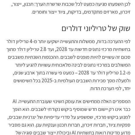
לכן השפעתו מגיעה כמעט לכל שכבות שרשרת הערך: תכנון, ייצור,
זיכרון, מארזים מתקדמים, בדיקות, ציוד ייצור וחומרים.
שוק של טריליוני דולרים
לפי ההערכה בדוח, ממשלות והתעשייה ישקיעו יותר מ-4 טריליון דולר
בתשתיות מרכזי נתונים חדשות עד 2028, ועד 2.8 טריליון דולר מתוך
סכום זה עשויים להיות מופנים לשבבים. ההכנסות השנתיות משבבים
המשולבים במרכזי נתונים לבינה מלאכותית עשויות להגיע ליותר
מ-1.2 טריליון דולר עד 2028 – כמעט פי עשרה בתוך ארבע שנים,
ולמעלה מסך מכירות השבבים העולמיות ב-2025 בכל השימושים
יחד, לפי הערכת הדוח.
המספרים האלה ממחישים את עומק השינוי שעוברת התעשייה. AI
כבר אינו רק יישום חדש שמוסיף ביקוש נקודתי לשבבים. הוא הופך
למנוע ביקוש מרכזי, שמשפיע על סדרי עדיפויות של יצרניות שבבים,
ספקיות ציוד, חברות זיכרון, חברות תכנון וענקיות ענן. הוא גם מסביר
מדוע מדינות רואות בתשתיות AI וביכולת ייצור שבבים סוגיה של