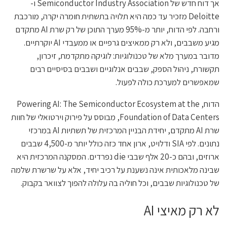
אך דוח חדש של Semiconductor Industry Association ו-
Deloitte מזכיר עד כמה היא תלויה בתשתית חומרה יקרה, מורכבת
ורחבה. לפי הדוח, יותר מ-95% מערך התוכן של רק שרת AI מתקדם
מגיע משבבים, ולא רק ממאיצים גרפיים או ממעבדי AI יוקרתיים.
מדובר במערך מלא של טכנולוגיות: לוגיקה מתקדמת, זיכרון,
תקשורת, ניהול הספק, שבבים אנלוגיים ושבבים בסיסיים רבים
שמאפשרים למערכת כולה לפעול.
הדוח, Powering AI: The Semiconductor Ecosystem at the
Foundation of Data Centers, מבוסס על פירוק וירטואלי של חוות
שרת AI מתקדם, יחידת הבניין המרכזית של תשתיות AI במרכזי
נתונים. לפי SIA ודלויט, ארון אחד כזה כולל יותר מ-4,500 שבבים
ארוזים, ובהם כ-20 אלף שבבי die נפרדים. המסקנה המרכזית היא
שבינה מלאכותית אינה נשענת על רכיב יחיד, אלא על שרשרת שלמה
של טכנולוגיות שבבים, וכל חוליה בה עלולה להפוך לצוואר בקבוק.
לא רק מאיצי AI