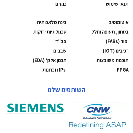
תנאי שימוש
כנסים
אוטומוטיב
בינה מלאכותית
בטחון, תעופה וחלל
‫טכנולוגיות ירוקות‬
‫יצור (‪(FABs‬‬
‫צב"ד‬
‫רכיבים‬ (IOT)
‫שבבים‬
‫תוכנות משובצות‬
‫תכנון אלק' (‪(EDA‬‬
‫‪FPGA‬‬
‫ ‪וזכרונות IPs‬‬
השותפים שלנו