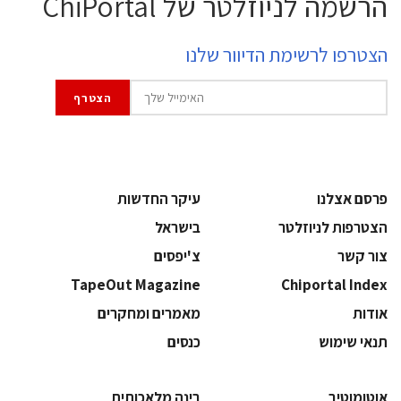
הרשמה לניוזלטר של ChiPortal
הצטרפו לרשימת הדיוור שלנו
פרסם אצלנו
עיקר החדשות
הצטרפות לניוזלטר
בישראל
צור קשר
צ'יפסים
TapeOut Magazine
Chiportal Index
אודות
מאמרים ומחקרים
תנאי שימוש
כנסים
אוטומוטיב
בינה מלאכותית