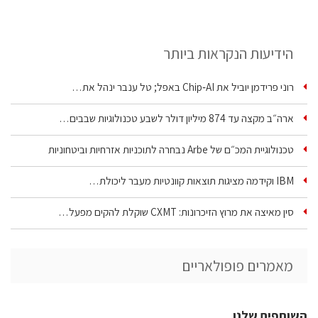
הידיעות הנקראות ביותר
רוני פרידמן יוביל את Chip‑AI באפל; טל ענבר ינהל את…
ארה״ב מקצה עד 874 מיליון דולר לשבע טכנולוגיות שבבים…
טכנולוגיית המכ״ם של Arbe נבחרה לתוכניות אזרחיות וביטחוניות
IBM וקידמה מציגות תוצאות קוונטיות מעבר ליכולת…
סין מאיצה את מרוץ הזיכרונות: CXMT שוקלת להקים מפעל…
מאמרים פופולאריים
השותפים שלנו