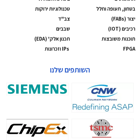
בטחון, תעופה וחלל
‫טכנולוגיות ירוקות‬
‫יצור (‪(FABs‬‬
‫צב"ד‬
‫רכיבים‬ (IOT)
‫שבבים‬
‫תוכנות משובצות‬
‫תכנון אלק' (‪(EDA‬‬
‫‪FPGA‬‬
‫ ‪וזכרונות IPs‬‬
השותפים שלנו