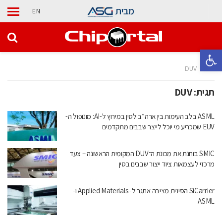
מבית
EN
פתח סרגל נגישות
בית
DUV
תגית:
DUV
ASML בלב העימות בין ארה״ב לסין במירוץ ל-AI: מונופול ה-
EUV שמכריע מי יוכל לייצר שבבים מתקדמים
SMIC בוחנת את מכונת ה־DUV המקומית הראשונה – צעד
מרכזי לעצמאות ציוד ייצור שבבים בסין
SiCarrier הסינית מציבה אתגר ל- Applied Materials ו-
ASML