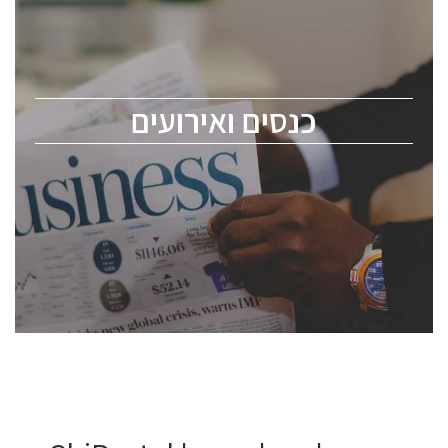
כנס ChipEx2026 יערך ב-12-13 במאי, 2026. הכנס מיועד
לכל העוסקים בתעשיית הסמיקונדקטור כולל מהנדסים,
מומחים מקצועיים ובכירים.
כנסים ואירועים
ChipEx2026 will be held on May 12-13, 2026. The
conference is intended for everyone involved in the
semiconductor industry, including engineers,
professional experts, and senior executives.
לחץ לפרטים