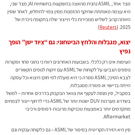
מצד אחד, ASML נהנית מהאצה בהשקעות בתשתיות AI; מצד שני,
היא עצמה מאותתת שהיקף ההזמנות מסין צפוי להיחלש, לאחר שסין
היוותה קרוב לשליש ממכירות כלי הייצור שלה בתקופה ניכרת של
)
Reuters
2025. (
יצוא, מגבלות והלחץ הביטחוני: גם “ציוד ישן” הופך
נפיץ
העימות אינו רק כלכלי. בשבועות האחרונים דווח כי נתוני סחר ומקורות
נוספים הצביעו על לקוחות של ASML עם זיקות לגופים הקשורים
לצבא הסיני; ASML מסרה כי היא פועלת לפי חוקי היצוא וכל עסקה
הייתה ברישוי או פטורה ממגבלות.
במקביל, סין מנסה לעקוף את צוואר הבקבוק בדרכים אחרות – למשל
בשדרוג מערכות DUV ישנות יותר של ASML כדי לדחוף ייצור לצמתים
מתקדמים יותר באמצעות טכניקות מרובות-דפוסים ורכיבי
Aftermarket.
סין היא הזירה הקריטית בסיפור של ASML – גם כלקוחה ענקית וגם