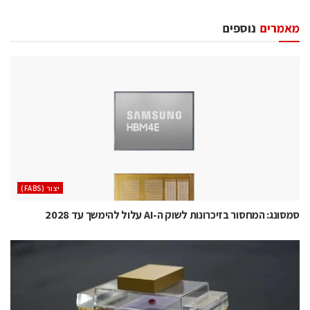
מאמרים
נוספים
‫יצור (‪(FABS‬‬
סמסונג: המחסור בזיכרונות לשוק ה-AI עלול להימשך עד 2028