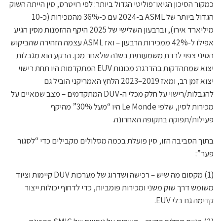
כמקור הסיכון הגיאו־פוליטי הגדול ביותר: לפי רויטרס, סין הייתה השוק
הגדול ביותר של ASML ב-2024 עם כ-36% מהמכירות (כ-10
מיליארד אירו), וברבעון השלישי של 2025 היקף ההזמנות מסין הגיע
אפילו ל-42% ממכירות הרבעון – ואז ASML עצמה הזהירה שהביקוש
הסיני צפוי לרדת משמעותית בשנה שלאחר מכן. הרקע הוא מגבלות
יצוא שמתהדקות בהדרגה: מכונות EUV המתקדמות היו תחת רישוי
יצוא זמן רב, ומאז 2019–2023 הלחץ האמריקני הוביל גם
להגבלות/רישוי על חלק מכלי ה-DUV המתקדמים – מצב שמאיים על
מכירות לסין, שלפי Le Monde היו “מעל 30%” מהיקף
פעילות/תפוקה בתקופה האחרונה.
בתוך הסביבה הזו, סין פועלת בכמה מסלולים מקבילים כדי “לסגור
פער”:
(1) מקסום מה שיש – רכישה ושדרוג של מערכות DUV קיימות וציוד
משומש דרך שוק משני ומכירות פומביות, כדי לדחוף יכולות ייצור
קדימה גם בלי EUV.