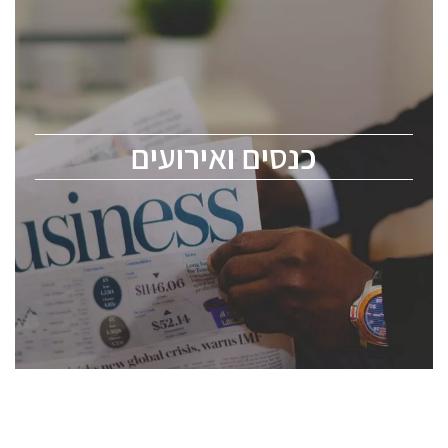
כנסים ואירועים
כנס ChipEx2026 יערך ב-12-13 במאי, 2026. הכנס מיועד
לכל העוסקים בתעשיית הסמיקונדקטור כולל מהנדסים,
מומחים מקצועיים ובכירים.
כנסים ואירועים
ChipEx2026 will be held on May 12-13, 2026. The
conference is intended for everyone involved in the
semiconductor industry, including engineers,
professional experts, and senior executives.
לחץ לפרטים