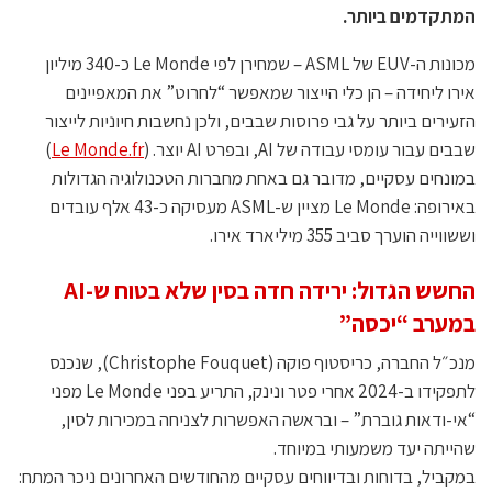
המתקדמים ביותר.
מכונות ה-EUV של ASML – שמחירן לפי Le Monde כ-340 מיליון
אירו ליחידה – הן כלי הייצור שמאפשר “לחרוט” את המאפיינים
הזעירים ביותר על גבי פרוסות שבבים, ולכן נחשבות חיוניות לייצור
שבבים עבור עומסי עבודה של AI, ובפרט AI יוצר. (
Le Monde.fr
)
במונחים עסקיים, מדובר גם באחת מחברות הטכנולוגיה הגדולות
באירופה: Le Monde מציין ש-ASML מעסיקה כ-43 אלף עובדים
וששווייה הוערך סביב 355 מיליארד אירו.
החשש הגדול: ירידה חדה בסין שלא בטוח ש-AI
במערב “יכסה”
מנכ״ל החברה, כריסטוף פוקה (Christophe Fouquet), שנכנס
לתפקידו ב-2024 אחרי פטר ונינק, התריע בפני Le Monde מפני
“אי-ודאות גוברת” – ובראשה האפשרות לצניחה במכירות לסין,
שהייתה יעד משמעותי במיוחד.
במקביל, בדוחות ובדיווחים עסקיים מהחודשים האחרונים ניכר המתח: