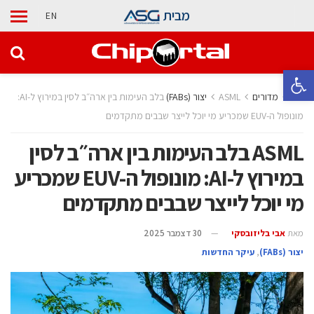
מבית
EN
פתח סרגל נגישות
בית
מדורים
ASML בלב העימות בין ארה״ב לסין במירוץ ל-AI:
מונופול ה-EUV שמכריע מי יוכל לייצר שבבים מתקדמים
ASML בלב העימות בין ארה״ב לסין
במירוץ ל-AI: מונופול ה-EUV שמכריע
מי יוכל לייצר שבבים מתקדמים
מאת
אבי בליזובסקי
30 דצמבר 2025
‫יצור (‪(FABs‬‬
,
עיקר החדשות