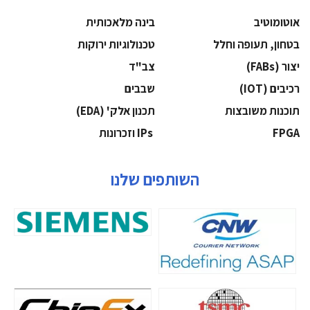
אוטומוטיב
בינה מלאכותית
בטחון, תעופה וחלל
‫טכנולוגיות ירוקות‬
‫יצור (‪(FABs‬‬
‫צב"ד‬
‫רכיבים‬ (IOT)
‫שבבים‬
‫תוכנות משובצות‬
‫תכנון אלק' (‪(EDA‬‬
‫‪FPGA‬‬
‫ ‪וזכרונות IPs‬‬
השותפים שלנו