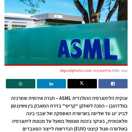
מטה ASML.
אילוסטרציה: depositphotos.com
ענקית הליתוגרפיה ההולנדית ASML – חברה אירופית שמרכזה
בוולדהובן – הפכה לשחקן “קריטי” בזירת המאבק בין וושינגטון
לבייג׳ינג על שליטה בשרשרת האספקה של שבבי בינה
מלאכותית, בעיקר בזכות מונופול בפועל על מכונות ליתוגרפיה
באולטרה-סגול קיצוני (EUV) הנדרשות לייצור המעבדים