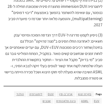
(2) בניית תחליף מקומי – דיווחים על ניסויים של SMIC במכונת
ליתוגרפיה immersion DUV מתוצרת סינית שמכוונת תחילה ל-28
ננומטר, עם שאיפה להשתפר בהמשך באמצעות “ריבוי דפוסים”
(multipatterning), והטמעה מלאה יותר שנרמז כי מיועדת סביב
2027.
(3) ניסיון לקפוץ מדרגה ל-EUV דרך הנדסה הפוכה ומיזמי־ענק
חשאיים: לאחרונה החלו הסינים ב“מגה־פרויקט” הכולל גם
בחינה/שחזור רכיבים ממכונות EUV ו-DUV, עם יעדים שאפתניים אך
לוחות זמנים שנחשבים קשים מאוד. במקביל, המתח הפוליטי גובר גם
סביב “מי בדיוק” מקבל את הציוד – תחקיר בתקשורת ההולנדית
העלה שלפחות לקוח אחד קשור לגופים בעלי זיקה לצבא הסיני, ו-
ASML השיבה שהיא פועלת לפי חוקי היצוא ושכל מכירה הייתה ברישוי
או פטורה ממגבלות.
Tags:
בקרת יצוא
ארה״ב-סין
DUV
ליתוגרפיה
הולנד
EUV
ASML
בינה מלאכותית
שבבים