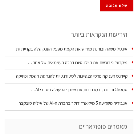
הידיעות הנקראות ביותר
אינטל משהה ובוחנת מחדש את הקמת מפעל הענק שלה בקריית גת
מיקרוצ’יפ רוכשת את היילו: סיום דרכה העצמאית של אחת…
קיידנס העניקה פרסי הצטיינות לסטודנטיות להנדסת חשמל ופיזיקה
סמסונג וברודקום מרחיבות את שיתוף הפעולה בשבבי AI…
אנבידיה משקיעה 5 מיליארד דולר בחברת ה-AI של איליה סוצקבר
מאמרים פופולאריים