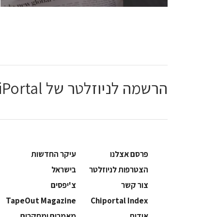
הרשמה לניוזלטר של ChiPortal
פרסם אצלנו
עיקר החדשות
הצטרפות לניוזלטר
בישראל
צור קשר
צ'יפסים
TapeOut Magazine
Chiportal Index
אודות
מאמרים ומחקרים