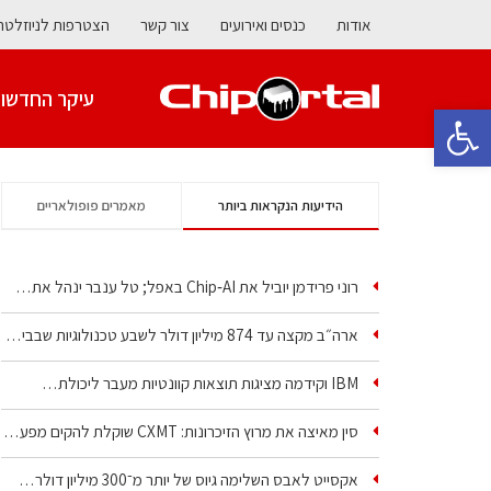
אודות
כנסים ואירועים
צור קשר
הצטרפות לניוזלטר
עיקר החדשו
פתח סרגל נגישות
הידיעות הנקראות ביותר
מאמרים פופולאריים
רוני פרידמן יוביל את Chip‑AI באפל; טל ענבר ינהל את…
ארה״ב מקצה עד 874 מיליון דולר לשבע טכנולוגיות שבבים…
IBM וקידמה מציגות תוצאות קוונטיות מעבר ליכולת…
סין מאיצה את מרוץ הזיכרונות: CXMT שוקלת להקים מפעל…
אקסייט לאבס השלימה גיוס של יותר מ־300 מיליון דולר…