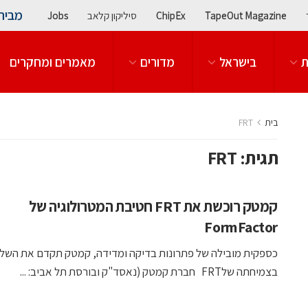
מבית
TapeOut Magazine
ChipEx
סיליקון קלאב
Jobs
ת
בישראל
מדורים
מאמרים ומחקרים
בית
FRT
תגית:
FRT
קמטק רוכשת את FRT חטיבת המטרולוגיה של
FormFactor
כספקית מובילה של פתרונות בדיקה ומדידה, קמטק תקדם את השל
בצמיחתה שלFRT חברת קמטק (נאסד"ק ובורסת תל אביב: ...