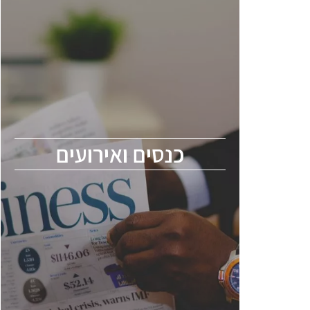
כנסים ואירועים
כנס ChipEx2026 יערך ב-12-13 במאי, 2026.
הכנס מיועד לכל העוסקים בתעשיית
הסמיקונדקטור כולל מהנדסים, מומחים מקצועיים
ובכירים.
כנסים ואירועים
ChipEx2026 will be held on May 12-13,
2026. The conference is intended for
everyone involved in the semiconductor
industry, including engineers, professional
experts, and senior executives.
לחץ לפרטים