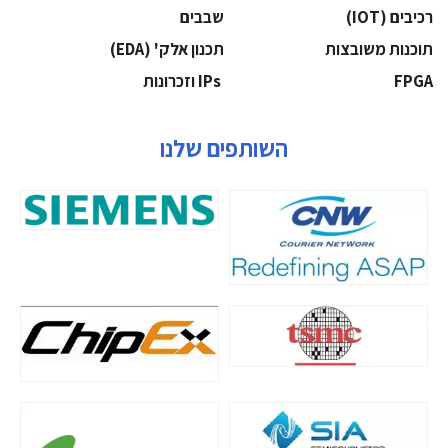
‫רכיבים‬ (IOT)
‫שבבים‬
‫תוכנות משובצות‬
‫תכנון אלק' (‪(EDA‬‬
‫‪FPGA‬‬
‫ ‪וזכרונות IPs‬‬
השותפים שלנו