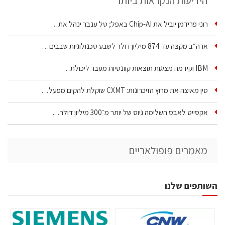
הידיעות הנקראות ביותר
רוני פרידמן יוביל את Chip‑AI באפל; טל ענבר ינהל את…
ארה״ב מקצה עד 874 מיליון דולר לשבע טכנולוגיות שבבים…
IBM וקידמה מציגות תוצאות קוונטיות מעבר ליכולת…
סין מאיצה את מרוץ הזיכרונות: CXMT שוקלת להקים מפעל…
אקסייט לאבס השלימה גיוס של יותר מ־300 מיליון דולר…
מאמרים פופולאריים
השותפים שלנו