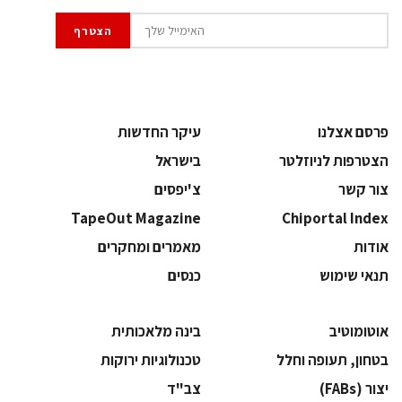
פרסם אצלנו
עיקר החדשות
הצטרפות לניוזלטר
בישראל
צור קשר
צ'יפסים
TapeOut Magazine
Chiportal Index
אודות
מאמרים ומחקרים
תנאי שימוש
כנסים
אוטומוטיב
בינה מלאכותית
בטחון, תעופה וחלל
‫טכנולוגיות ירוקות‬
‫יצור (‪(FABs‬‬
‫צב"ד‬