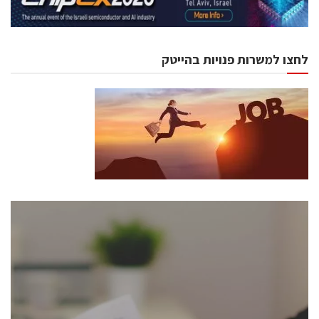
לחצו למשרות פנויות בהייטק
כנסים ואירועים
כנס ChipEx2026 יערך ב-12-13 במאי, 2026. הכנס מיועד
לכל העוסקים בתעשיית הסמיקונדקטור כולל מהנדסים,