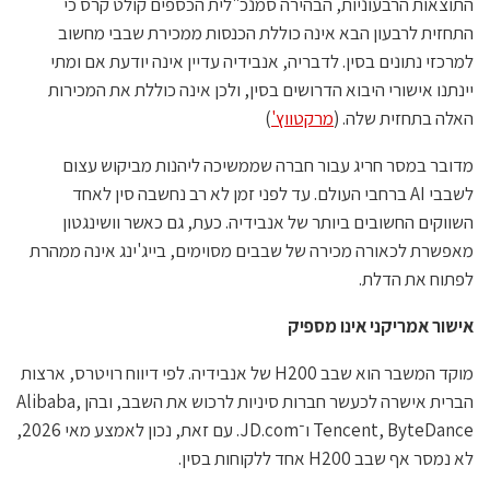
התוצאות הרבעוניות, הבהירה סמנכ"לית הכספים קולט קרס כי
התחזית לרבעון הבא אינה כוללת הכנסות ממכירת שבבי מחשוב
למרכזי נתונים בסין. לדבריה, אנבידיה עדיין אינה יודעת אם ומתי
יינתנו אישורי היבוא הדרושים בסין, ולכן אינה כוללת את המכירות
האלה בתחזית שלה. (
מרקטווץ'
)
מדובר במסר חריג עבור חברה שממשיכה ליהנות מביקוש עצום
לשבבי AI ברחבי העולם. עד לפני זמן לא רב נחשבה סין לאחד
השווקים החשובים ביותר של אנבידיה. כעת, גם כאשר וושינגטון
מאפשרת לכאורה מכירה של שבבים מסוימים, בייג'ינג אינה ממהרת
לפתוח את הדלת.
אישור אמריקני אינו מספיק
מוקד המשבר הוא שבב H200 של אנבידיה. לפי דיווח רויטרס, ארצות
הברית אישרה לכעשר חברות סיניות לרכוש את השבב, ובהן Alibaba,
Tencent, ByteDance ו־JD.com. עם זאת, נכון לאמצע מאי 2026,
לא נמסר אף שבב H200 אחד ללקוחות בסין.