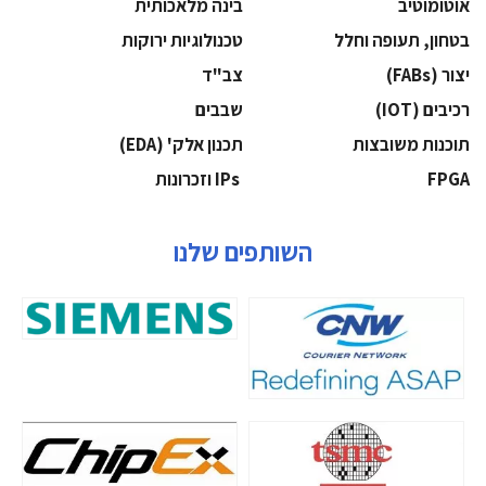
אוטומוטיב
בינה מלאכותית
בטחון, תעופה וחלל
‫טכנולוגיות ירוקות‬
‫יצור (‪(FABs‬‬
‫צב"ד‬
‫רכיבים‬ (IOT)
‫שבבים‬
‫תוכנות משובצות‬
‫תכנון אלק' (‪(EDA‬‬
‫‪FPGA‬‬
‫ ‪וזכרונות IPs‬‬
השותפים שלנו