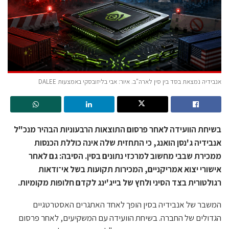
אנבידיה נמצאת בסד בין סין לארה"ב. איור: אבי בליזובסקי באמצעות DALEE
בשיחת הוועידה לאחר פרסום התוצאות הרבעוניות הבהיר מנכ"ל
אנבידיה ג'נסן הואנג, כי התחזית שלה אינה כוללת הכנסות
ממכירת שבבי מחשוב למרכזי נתונים בסין. הסיבה: גם לאחר
אישורי יצוא אמריקניים, המכירות תקועות בשל אי־ודאות
רגולטורית בצד הסיני ולחץ של בייג'ינג לקדם חלופות מקומיות.
המשבר של אנבידיה בסין הופך לאחד האתגרים האסטרטגיים
הגדולים של החברה. בשיחת הוועידה עם המשקיעים, לאחר פרסום