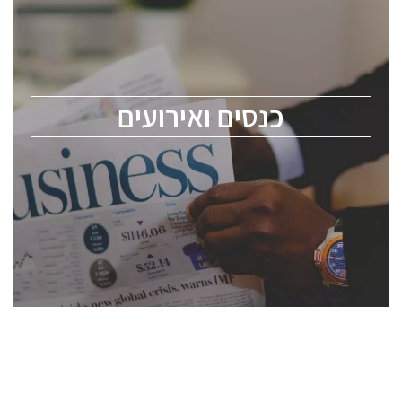
כנס ChipEx2026 יערך ב-12-13 במאי, 2026. הכנס מיועד
לכל העוסקים בתעשיית הסמיקונדקטור כולל מהנדסים,
מומחים מקצועיים ובכירים.
כנסים ואירועים
ChipEx2026 will be held on May 12-13, 2026. The
conference is intended for everyone involved in the
semiconductor industry, including engineers,
professional experts, and senior executives.
לחץ לפרטים