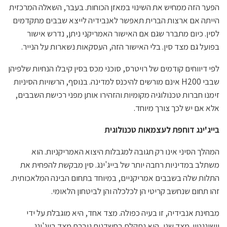
הפער הזה ממחיש את השינוי במאזן הכוחות. בעבר, השאלה המרכזית
הייתה אם ארצות הברית תאפשר לאנבידיה לייצא שבבים מתקדמים
לסין. כיום מתברר שגם אם האישור האמריקני ניתן, נדרש אישור
בפועל גם מצד סין. בלי האישור הזה, העסקאות נשארות על הנייר.
לפי דיווחים קודמים של רויטרס, סוכני מכס בסין קיבלו הנחיות שלפיהן
שבבי H200 אינם מורשים להיכנס למדינה. בנוסף, הרשויות הסיניות
זימנו חברות טכנולוגיה מקומיות והזהירו אותן מפני רכישת השבבים,
אלא אם יש לכך צורך מיוחד.
בייג'ינג דוחפת לעצמאות טכנולוגית
המהלך הסיני אינו רק תגובה למגבלות היצוא האמריקניות. הוא
משתלב במדיניות רחבה יותר של בייג'ינג. סין מבקשת להפחית את
התלות שלה בשבבים אמריקניים, במיוחד בתחום הבינה המלאכותית.
זהו תחום שנחשב קריטי הן לכלכלה והן לביטחון הלאומי.
מבחינת אנבידיה, זו בעיה כפולה. מצד אחד, היא מוגבלת על ידי
וושינגטון. מצד שני, היא נתקלת בחשדנות גוברת מצד בייג'ינג.