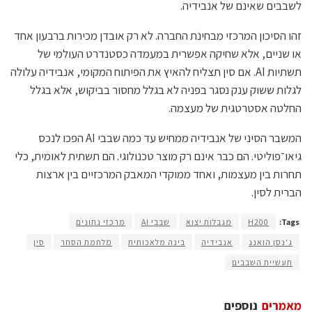
לשבבים שאינם של אנבידיה.
זהו הסיכון המרכזי מבחינת החברה. לא רק אובדן מכירות ברבעון אחד
או שניים, אלא שחיקה אפשרית במעמדה כסטנדרט העולמי של
תשתיות AI. אם סין תצליח להאיץ את הפיתוח המקומי, אנבידיה עלולה
לגלות ששוק ענק נסגר בפניה לא בגלל מחסור בביקוש, אלא בגלל
החלטה אסטרטגית של מעצמה.
המשבר הסיני של אנבידיה ממחיש עד כמה שבבי AI הפכו לנכס
גיאו־פוליטי. הם כבר אינם רק מוצר טכנולוגי. הם תשתית לאומית, כלי
תחרות בין מעצמות, ואחד ממוקדי המאבק המרכזיים בין ארצות
הברית לסין.
Tags:
H200
מגבלות יצוא
שבבי AI
מרכזי נתונים
ג'נסן הואנג
אנבידיה
בינה מלאכותית
מלחמת הסחר
סין
תעשיית השבבים
מאמרים
נוספים