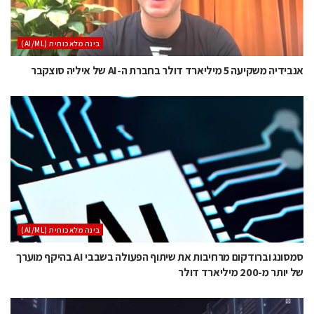
בינה מלאכותית (AI/ML)
אנבידיה משקיעה 5 מיליארד דולר בחברת ה-AI של איליה סוצקבר
בינה מלאכותית (AI/ML)
סמסונג וברודקום מרחיבות את שיתוף הפעולה בשבבי AI בהיקף מוערך
של יותר מ-200 מיליארד דולר