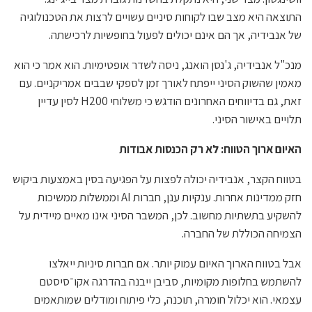
התוצאה היא מצב שבו לקוחות סיניים עשויים לרצות את הטכנולוגיה
של אנבידיה, אך הם אינם יכולים לפעול בחופשיות לרכישתה.
מנכ"ל אנבידיה, ג'נסן הואנג, ניסה לשדר אופטימיות. הוא אמר כי הוא
מאמין שהשוק הסיני ייפתח לאורך זמן לספקי שבבים אמריקניים. עם
זאת, גם בדיווחים האחרונים הודגש כי משלוחי H200 לסין עדיין
תלויים באישור הסיני.
האיום ארוך הטווח: לא רק הכנסות אבודות
בטווח הקצר, אנבידיה יכולה לפצות על הפגיעה בסין באמצעות ביקוש
חזק ממדינות אחרות. ענקיות ענן, חברות AI וממשלות ממשיכות
להשקיע בתשתיות מחשוב. לכן, המשבר הסיני אינו מאיים מיידית על
הצמיחה הכוללת של החברה.
אבל בטווח הארוך האיום עמוק יותר. אם חברות סיניות ייאלצו
להשתמש בחלופות מקומיות, סביבן ייבנה בהדרגה אקו־סיסטם
עצמאי. הוא יכלול חומרה, תוכנה, כלי פיתוח ומודלים שמותאמים