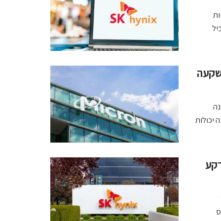
יות
יל
השקעה
 למאיצי בינה
 יכולות
ענקית על רקע
ס