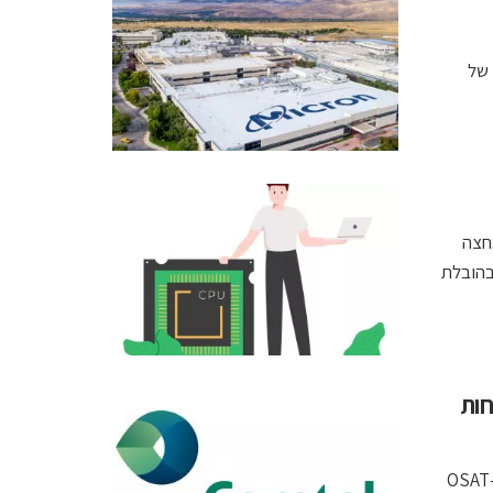
ולמי של
ים למחצה
יליארד דולר ב־2026 ל־1.01 טריליון דולר ב־2031, בהובלת
 מלקוחות
החברה ממגדל העמק תספק ב-2027 מערכות בדיקה ומטרולוגיה ל-OSAT