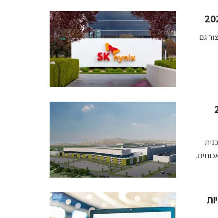
ור גם
ותר מ־250
דולר לתוכנית
כותית.
ניות