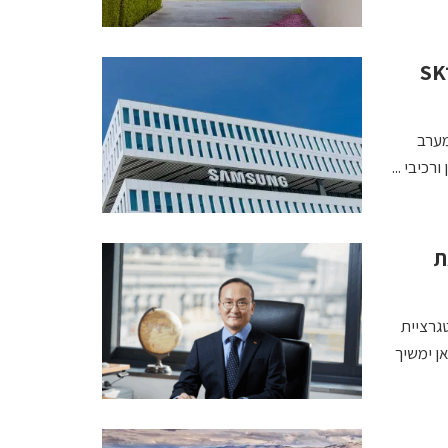
קוריאה הדרומית מקימה מרכז שבבים שני: סמסונג ו־SK
מערב
כיבי ...
ל את
גרציית
ן ימשיך