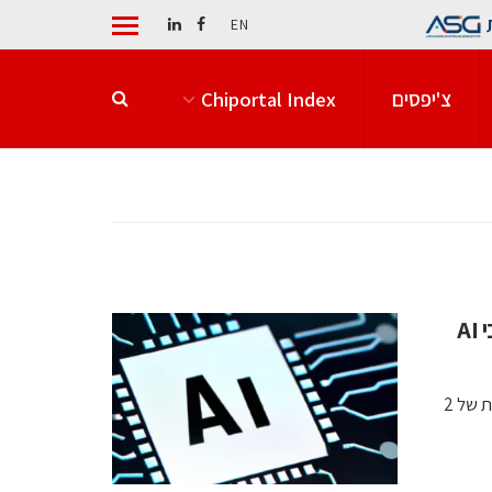
EN
צ'יפסים
Chiportal Index
סמסונג וברודקום מרחיבות את שיתוף הפעולה בשבבי AI
מזכר ההבנות כולל אספקת זיכרונות HBM, ייצור שבבים בטכנולוגיות של 2