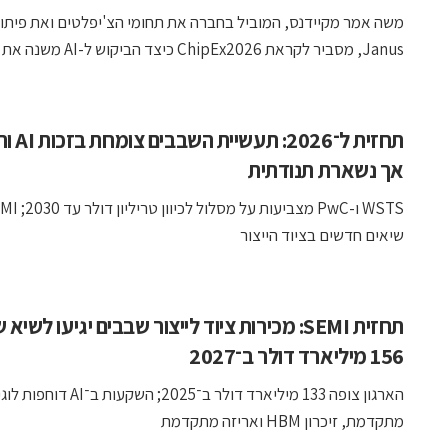
משה אמר מקיידנס, המוביל בחברה את תחומי הצ'יפלטים ואת פיתו
Janus, מסביר לקראת ChipEx2026 כיצד הביקוש ל-AI משנה את תכנון ...
תחזית ל־2026: תע
אך נשארת תנודתית
שיאים חדשים בציוד הייצור
תחזית SEMI: מכירות ציוד לייצור שבבים יגיעו לשיא 
156 מיליארד דולר ב־2027
הארגון צופה 133 מיליארד דולר ב־2025; השקעות ב־AI
מתקדמת, זיכרון HBM ואריזה מתקדמת