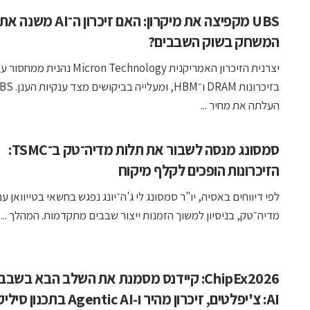
UBS מקפיצה את מיקרון: האם זיכרון ה
המשחק בשוק השבבים?
יצרנית הזיכרון האמריקנית Micron Technology נהנית מ
בזיכרונות DRAM ו־HBM, ומעלייה בביקוש
העלתה את מחיר ...
סמסונג מנסה לשבור את תלות מדיה־טק ב־TSMC:
הזיכרונות הופכים לקלף מיקוח
לפי דיווחים באסיה, יו"ר סמסונג לי ג'ה־יונג נפגש בחשאי בטייוואן עם
מדיה־טק, בניסיון למשוך הזמנות ייצור שבבים מתקדמות. המהלך ...
ChipEx2026: קיידנס מסמנת את השלב הבא בשבב
AI: צ'יפלטים, זיכרון מהיר ו-Agentic AI בתכנון סיליקון