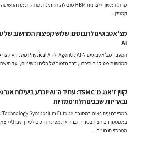
מדרג ראשון וליצרנית HBM מובילה. ההזמנות מחזקות את החשיפ
קמטק ...
מצ’אטבוטים לרובוטים: שלוש קפיצות המחשוב של עי
AI
המעבר מצ’אטבוטים ל-Agentic AI ול-Physical AI משנה את 
המחשוב: מטוקנים וזיכרון, דרך תזמור של כלים ומשימות, ועד חישה ות
קווין ז'אנג מ־TSMC: עתיד ה־AI יוכרע ביעילות 
ובאריזות שבבים תלת־ממדיות
במסיבת עיתונאים במסגרת chnology Symposium Europe
באמסטרדם הציג בכיר החברה את מפת הדרכים לעידן 
ממרכזי הנתונים ...