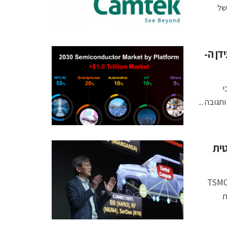
ה של
דן ה-
צורכי
גובה ...
אנרגטית
TSMC Te
שבו AI יוצאת