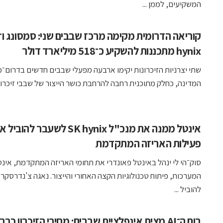
המשקיעים, לממן ...
hynix מתכננות להשקיע כ־518 מיליארד דולר
שתי יצרניות הזיכרונות יקימו ארבעה מפעלי שבבים חדשים בדרום־
המדינה, כחלק מתוכנית רחבה להרחבת כושר הייצור של שבבי זיכרון ור
אינטל ממנה את מנכ"ל SK hynix לשעבר להובי
פעילות האריזה המתקדמת
סוק־הי לי ינהל באינטל פאונדרי את תחומי האריזה המתקדמת, אינט
המערכות, פיתוח טכנולוגיות הקצה האחורי והייצור. נאגה צ'נדרסקרא
להוביל ...
בום ה־AI מצית אינפלציית שבבים: מחירי הזיכרון כבר