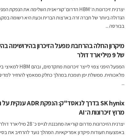
יצרנית זיכרונות ה־HBM הדרום־קוריאנית השלימה את הנפקת המנ
הגדולה ביותר של חברה זרה בארצות הברית וכעת היא רשומה במקב
בבורסה ...
מיקרון החלה בהרחבת מפעל הזיכרון בהירושימה ב
של 9 מיליארד דולר
המפעל היפני צפוי לייצר זיכרונות מתקדמים, ובהם HBM
מלאכותית. ממשלת יפן תומכת במהלך כחלק ממאמץ להחזיר למדינה
...
SK hynix בדרך לנאסד"ק: הנפקת ADR 
מרוץ זיכרונות ה־AI
יצרנית הזיכרונות מדרום קוריאה מתכננת לגייס כ־28 מיליארד דולר
באמצעות תעודות פיקדון אמריקאיות. המהלך נועד להרחיב את בסי