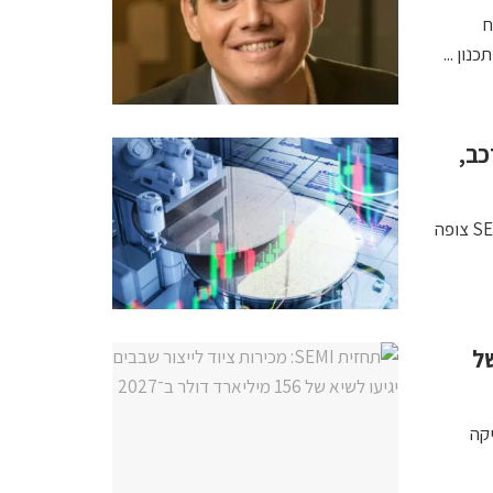
ח
שיית השבבים צומחת בזכות AI ורכב,
WSTS ו-PwC מצביעות על מסלול לכיוון טריליון דולר עד 2030; SEMI צופה
של
 דוחפות לוגיקה