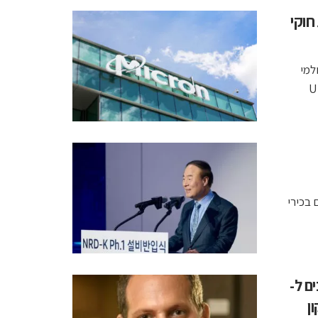
־AI משנה את חוקי
מחסור עולמי
ים מצד ענקיות הענן. UBS
 בכירי
ים ל-