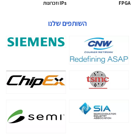
‫‪FPGA‬‬
‫ ‪וזכרונות IPs‬‬
השותפים שלנו