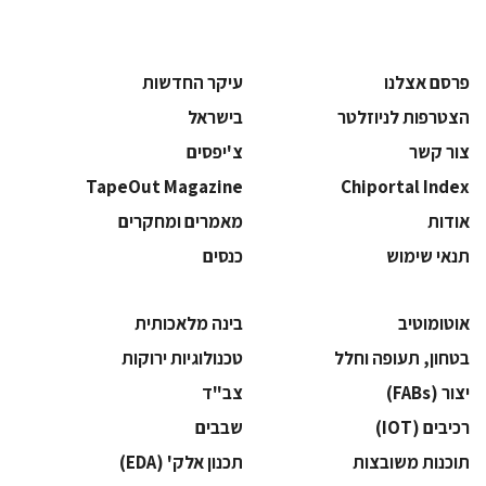
פרסם אצלנו
עיקר החדשות
הצטרפות לניוזלטר
בישראל
צור קשר
צ'יפסים
TapeOut Magazine
Chiportal Index
אודות
מאמרים ומחקרים
תנאי שימוש
כנסים
אוטומוטיב
בינה מלאכותית
בטחון, תעופה וחלל
‫טכנולוגיות ירוקות‬
‫יצור (‪(FABs‬‬
‫צב"ד‬
‫רכיבים‬ (IOT)
‫שבבים‬
‫תוכנות משובצות‬
‫תכנון אלק' (‪(EDA‬‬