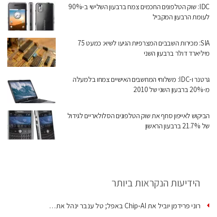
IDC: שוק הטלפונים החכמים צמח ברבעון השלישי ב-90%
לעומת הרבעון המקביל
SIA: מכירות השבבים המצרפיות הגיעו לשיא: כמעט 75
מיליארד דולר ברבעון השני
גרטנר ו-IDC: משלוחי המחשבים האישיים צמחו בלמעלה
מ-20% ברבעון השני של 2010
הביקוש לאייפון סחף את שוק הטלפונים הסלולאריים לגידול
של 21.7% ברבעון הראשון
הידיעות הנקראות ביותר
רוני פרידמן יוביל את Chip‑AI באפל; טל ענבר ינהל את…