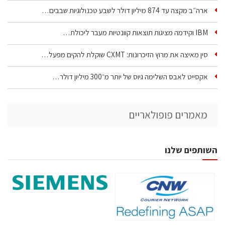
ארה״ב מקצה עד 874 מיליון דולר לשבע טכנולוגיות שבבים…
IBM וקידמה מציגות תוצאות קוונטיות מעבר ליכולת…
סין מאיצה את מרוץ הזיכרונות: CXMT שוקלת להקים מפעל…
אקסייט לאבס השלימה גיוס של יותר מ־300 מיליון דולר…
מאמרים פופולאריים
השותפים שלנו