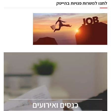
לחצו למשרות פנויות בהייטק
כנסים ואירועים
כנס ChipEx2026 יערך ב-12-13 במאי, 2026. הכנס מיועד
לכל העוסקים בתעשיית הסמיקונדקטור כולל מהנדסים,
מומחים מקצועיים ובכירים.
כנסים ואירועים
ChipEx2026 will be held on May 12-13, 2026. The