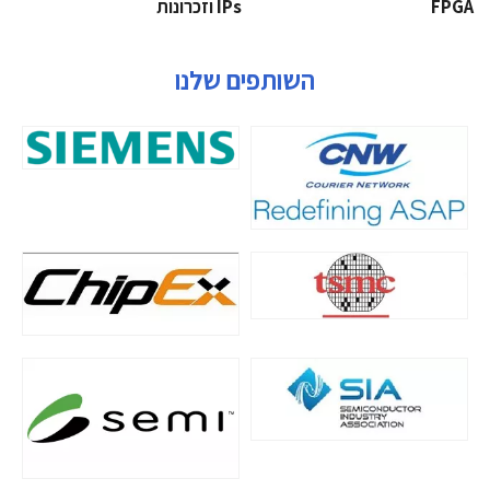
‫‪FPGA‬‬
‫ ‪וזכרונות IPs‬‬
השותפים שלנו