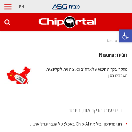
מבית
EN
פתח סרגל נגישות
בית
Naura
תגית:
Naura
מחקר: בקרות היצוא של ארה״ב מאיצות את לוקליזציית
השבבים בסין
הידיעות הנקראות ביותר
רוני פרידמן יוביל את Chip‑AI באפל; טל ענבר ינהל את…