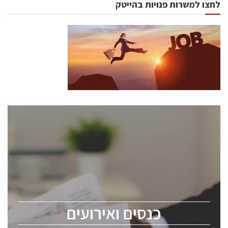
לחצו למשרות פנויות בהייטק
כנסים ואירועים
כנס ChipEx2026 יערך ב-12-13 במאי, 2026. הכנס מיועד
לכל העוסקים בתעשיית הסמיקונדקטור כולל מהנדסים,
מומחים מקצועיים ובכירים.
כנסים ואירועים
ChipEx2026 will be held on May 12-13, 2026. The