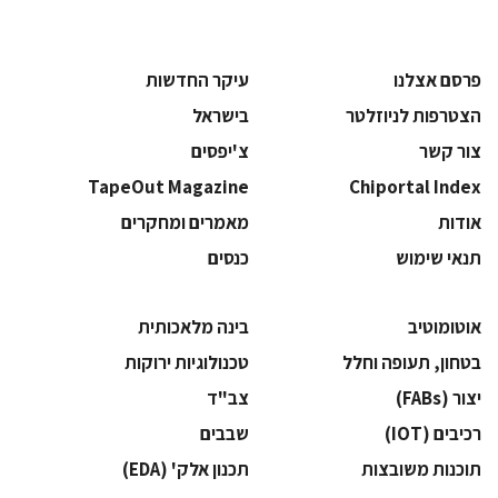
פרסם אצלנו
עיקר החדשות
הצטרפות לניוזלטר
בישראל
צור קשר
צ'יפסים
TapeOut Magazine
Chiportal Index
אודות
מאמרים ומחקרים
תנאי שימוש
כנסים
אוטומוטיב
בינה מלאכותית
בטחון, תעופה וחלל
‫טכנולוגיות ירוקות‬
‫יצור (‪(FABs‬‬
‫צב"ד‬
‫רכיבים‬ (IOT)
‫שבבים‬
‫תוכנות משובצות‬
‫תכנון אלק' (‪(EDA‬‬