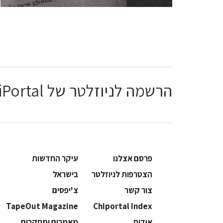
הרשמה לניוזלטר של ChiPortal
פרסם אצלנו
עיקר החדשות
הצטרפות לניוזלטר
בישראל
צור קשר
צ'יפסים
TapeOut Magazine
Chiportal Index
אודות
מאמרים ומחקרים