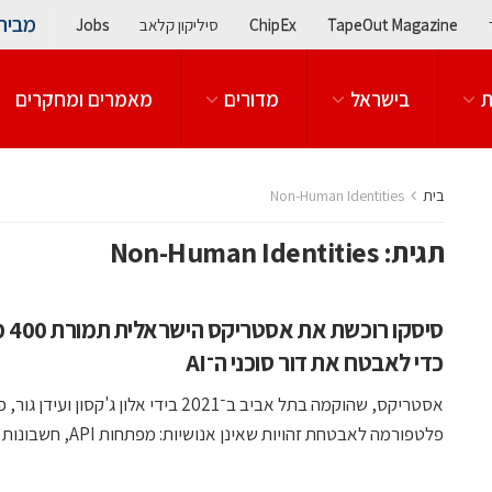
מבית
TapeOut Magazine
ChipEx
סיליקון קלאב
Jobs
ת
בישראל
מדורים
מאמרים ומחקרים
בית
Non-Human Identities
תגית:
Non-Human Identities
סיסקו רוכ
כדי לאבטח את דור סוכני ה־AI
אסטריקס, שהוקמה בתל אביב ב־2021 בידי אלון ג'קסון ועידן
פלטפורמה לאבטחת זהויות שאינן אנושיות: מפתחות API, חשבונות שירות, ...