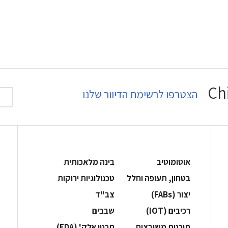
הצטרפו לרשימת הדיוור שלנו
אוטומוטיב
בינה מלאכותית
בטחון, תעופה וחלל
‫טכנולוגיות ירוקות‬
‫יצור (‪(FABs‬‬
‫צב"ד‬
‫רכיבים‬ (IOT)
‫שבבים‬
‫תוכנות משובצות‬
‫תכנון אלק' (‪(EDA‬‬