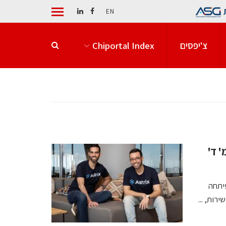
EN
צ'יפסים
Chiportal Index
שת את אסטריקס הישראלית תמורת 400 מ' ד'
 גור, פיתחה