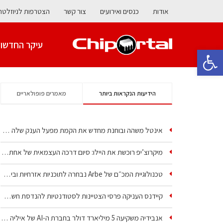
אודות
כנסים ואירועים
צור קשר
הצטרפות לניוזלטר
עיקר החדשו
פתח סרגל נגישות
הידיעות הנקראות ביותר
מאמרים פופולאריים
אינטל משהה ובוחנת מחדש את הקמת מפעל הענק שלה בקריית גת
מיקרוצ’יפ רוכשת את היילו: סיום דרכה העצמאית של אחת…
טכנולוגיית המכ״ם של Arbe נבחרה לתוכניות אזרחיות וביטחוניות
קיידנס העניקה פרסי הצטיינות לסטודנטיות להנדסת חשמל ופיזיקה
אנבידיה משקיעה 5 מיליארד דולר בחברת ה-AI של איליה סוצקבר