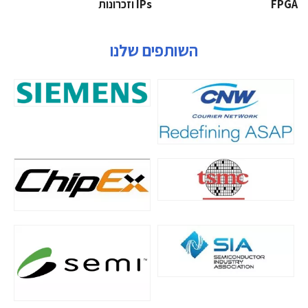
‫‪FPGA‬‬
‫ ‪וזכרונות IPs‬‬
השותפים שלנו