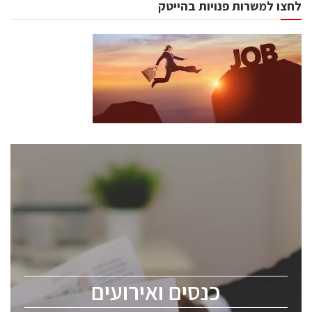
לחצו למשרות פנויות בהייטק
כנסים ואירועים
כנס ChipEx2026 יערך ב-12-13 במאי, 2026. הכנס מיועד
לכל העוסקים בתעשיית הסמיקונדקטור כולל מהנדסים,
מומחים מקצועיים ובכירים.
כנסים ואירועים
ChipEx2026 will be held on May 12-13, 2026. The