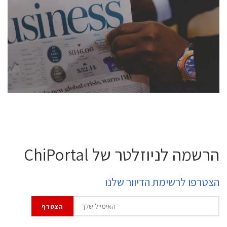
conference is intended for everyone involved in the
semiconductor industry, including engineers,
professional experts, and senior executives.
לחץ לפרטים
הרשמה לניוזלטר של ChiPortal
הצטרפו לרשימת הדיוור שלנו