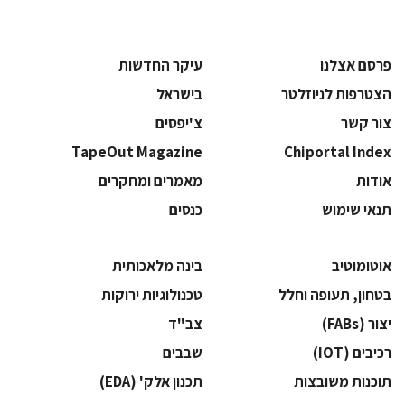
פרסם אצלנו
עיקר החדשות
הצטרפות לניוזלטר
בישראל
צור קשר
צ'יפסים
TapeOut Magazine
Chiportal Index
אודות
מאמרים ומחקרים
תנאי שימוש
כנסים
אוטומוטיב
בינה מלאכותית
בטחון, תעופה וחלל
‫טכנולוגיות ירוקות‬
‫יצור (‪(FABs‬‬
‫צב"ד‬
‫רכיבים‬ (IOT)
‫שבבים‬
‫תוכנות משובצות‬
‫תכנון אלק' (‪(EDA‬‬