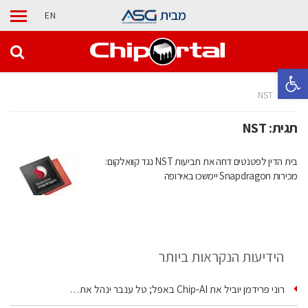
מבית
EN
פתח סרגל נגישות
בית
NST
תגית:
NST
בית הדין לפטנטים דחה את תביעות NST נגד קוואלקום:
מכירות Snapdragon יימשכו באירופה
הידיעות הנקראות ביותר
רוני פרידמן יוביל את Chip‑AI באפל; טל ענבר ינהל את…