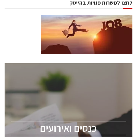
לחצו למשרות פנויות בהייטק
כנסים ואירועים
כנס ChipEx2026 יערך ב-12-13 במאי, 2026. הכנס מיועד
לכל העוסקים בתעשיית הסמיקונדקטור כולל מהנדסים,
מומחים מקצועיים ובכירים.
כנסים ואירועים
ChipEx2026 will be held on May 12-13, 2026. The