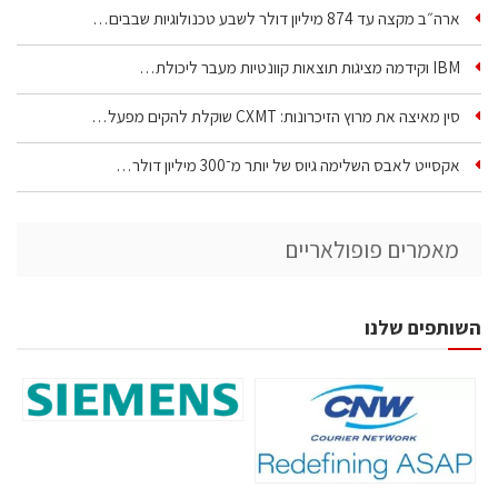
ארה״ב מקצה עד 874 מיליון דולר לשבע טכנולוגיות שבבים…
IBM וקידמה מציגות תוצאות קוונטיות מעבר ליכולת…
סין מאיצה את מרוץ הזיכרונות: CXMT שוקלת להקים מפעל…
אקסייט לאבס השלימה גיוס של יותר מ־300 מיליון דולר…
מאמרים פופולאריים
השותפים שלנו