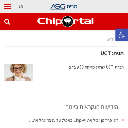
מבית
EN
פתח סרגל נגישות
בית
UCT
תגית:
UCT
חברת UCT ישראל מגייסת 50 עובדים
הידיעות הנקראות ביותר
רוני פרידמן יוביל את Chip‑AI באפל; טל ענבר ינהל את…