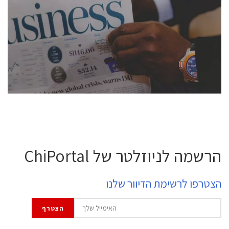
conference is intended for everyone involved in the
semiconductor industry, including engineers,
professional experts, and senior executives.
לחץ לפרטים
הרשמה לניוזלטר של ChiPortal
הצטרפו לרשימת הדיוור שלנו