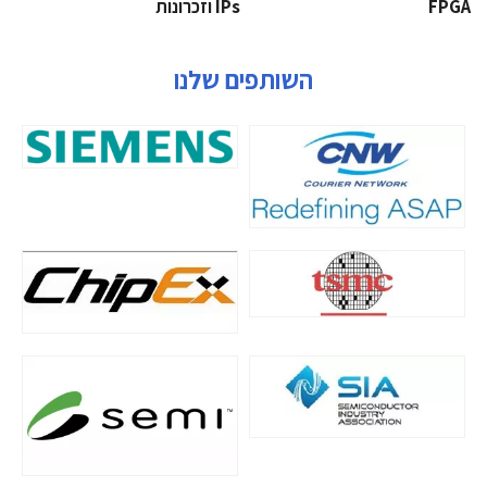
‫‪FPGA‬‬
‫ ‪וזכרונות IPs‬‬
השותפים שלנו