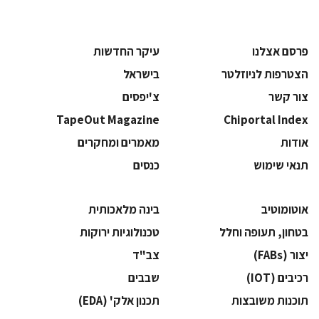
פרסם אצלנו
עיקר החדשות
הצטרפות לניוזלטר
בישראל
צור קשר
צ'יפסים
TapeOut Magazine
Chiportal Index
אודות
מאמרים ומחקרים
תנאי שימוש
כנסים
אוטומוטיב
בינה מלאכותית
בטחון, תעופה וחלל
‫טכנולוגיות ירוקות‬
‫יצור (‪(FABs‬‬
‫צב"ד‬
‫רכיבים‬ (IOT)
‫שבבים‬
‫תוכנות משובצות‬
‫תכנון אלק' (‪(EDA‬‬